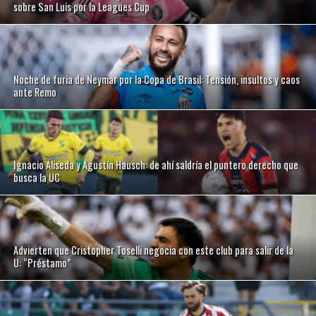
sobre San Luis por la Leagues Cup
Noche de furia de Neymar por la Copa de Brasil: Tensión, insultos y caos
ante Remo
Ignacio Aliseda y Agustín Hausch: de ahí saldría el puntero derecho que
busca la UC
Advierten que Cristopher Toselli negocia con este club para salir de la
U: “Préstamo”