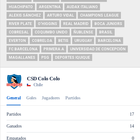
HUACHIPATO
ARGENTINA
AUDAX ITALIANO
ALEXIS SÁNCHEZ
ARTURO VIDAL
CHAMPIONS LEAGUE
RIVER PLATE
O'HIGGINS
REAL MADRID
BOCA JUNIORS
COBRESAL
COQUIMBO UNIDO
ÑUBLENSE
BRASIL
EVERTON
COBRELOA
BETIS
URUGUAY
BARCELONA
FC BARCELONA
PRIMERA A
UNIVERSIDAD DE CONCEPCIÓN
MAGALLANES
PSG
DEPORTES IQUIQUE