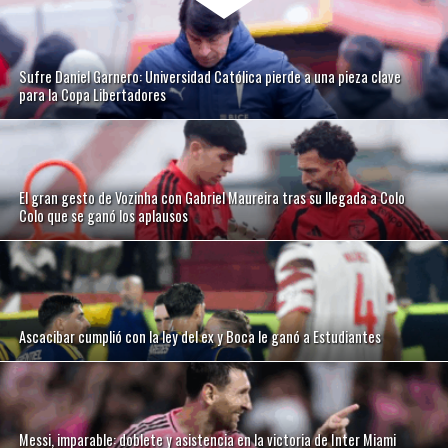
Sufre Daniel Garnero: Universidad Católica pierde a una pieza clave
para la Copa Libertadores
El gran gesto de Vozinha con Gabriel Maureira tras su llegada a Colo
Colo que se ganó los aplausos
Ascacibar cumplió con la ley del ex y Boca le ganó a Estudiantes
Messi, imparable: doblete y asistencia en la victoria de Inter Miami