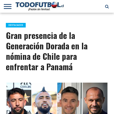
PRIMERA
DIVISIÓN
PRIMERA
SELECCIÓN
CHILENOS
FÚTBOL
B
CHILENA
EN EL
INTERNACIONAL
DESTACADOS
MUNDO
Gran presencia de la
Generación Dorada en la
nómina de Chile para
enfrentar a Panamá