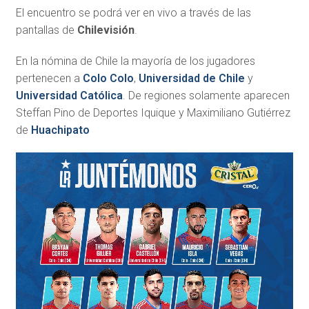
El encuentro se podrá ver en vivo a través de las
pantallas de
Chilevisión
.
En la nómina de Chile la mayoría de los jugadores
pertenecen a
Colo Colo
,
Universidad de Chile
y
Universidad Católica
. De regiones solamente aparecen
Steffan Pino de Deportes Iquique y Maximiliano Gutiérrez
de
Huachipato