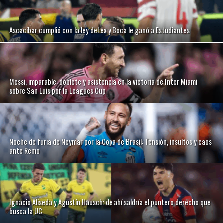
Ascacibar cumplió con la ley del ex y Boca le ganó a Estudiantes
Messi, imparable: doblete y asistencia en la victoria de Inter Miami
sobre San Luis por la Leagues Cup
Noche de furia de Neymar por la Copa de Brasil: Tensión, insultos y caos
ante Remo
Ignacio Aliseda y Agustín Hausch: de ahí saldría el puntero derecho que
busca la UC