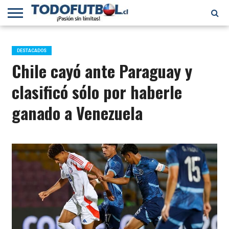
PRIMERA
DIVISIÓN
PRIMERA
SELECCIÓN
CHILENOS
FÚTBOL
B
CHILENA
EN EL
INTERNACIONAL
DESTACADOS
MUNDO
Chile cayó ante Paraguay y
clasificó sólo por haberle
ganado a Venezuela