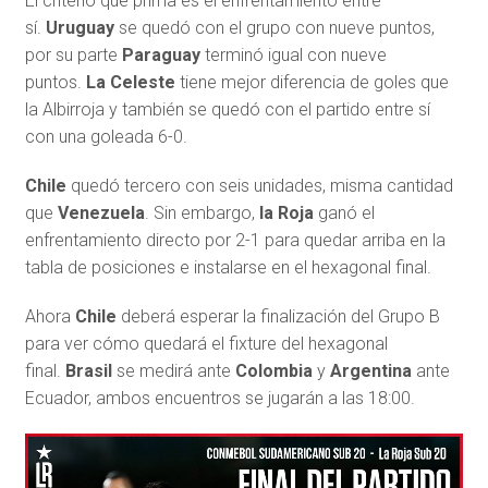
El criterio que prima es el enfrentamiento entre
sí.
Uruguay
se quedó con el grupo con nueve puntos,
por su parte
Paraguay
terminó igual con nueve
puntos.
La Celeste
tiene mejor diferencia de goles que
la Albirroja y también se quedó con el partido entre sí
con una goleada 6-0.
Chile
quedó tercero con seis unidades, misma cantidad
que
Venezuela
. Sin embargo,
la Roja
ganó el
enfrentamiento directo por 2-1 para quedar arriba en la
tabla de posiciones e instalarse en el hexagonal final.
Ahora
Chile
deberá esperar la finalización del Grupo B
para ver cómo quedará el fixture del hexagonal
final.
Brasil
se medirá ante
Colombia
y
Argentina
ante
Ecuador, ambos encuentros se jugarán a las 18:00.