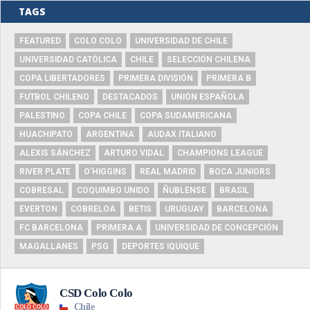
TAGS
FEATURED
COLO COLO
UNIVERSIDAD DE CHILE
UNIVERSIDAD CATÓLICA
CHILE
SELECCIÓN CHILENA
COPA LIBERTADORES
PRIMERA DIVISIÓN
PRIMERA B
FUTBOL CHILENO
DESTACADOS
UNIÓN ESPAÑOLA
PALESTINO
COPA CHILE
COPA SUDAMERICANA
HUACHIPATO
ARGENTINA
AUDAX ITALIANO
ALEXIS SÁNCHEZ
ARTURO VIDAL
CHAMPIONS LEAGUE
RIVER PLATE
O'HIGGINS
REAL MADRID
BOCA JUNIORS
COBRESAL
COQUIMBO UNIDO
ÑUBLENSE
BRASIL
EVERTON
COBRELOA
BETIS
URUGUAY
BARCELONA
FC BARCELONA
PRIMERA A
UNIVERSIDAD DE CONCEPCIÓN
MAGALLANES
PSG
DEPORTES IQUIQUE