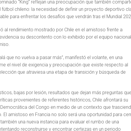
ominado “King” reflejan una preocupación que también compart
 fútbol chileno: la necesidad de definir un proyecto deportivo cl
ble para enfrentar los desafíos que vendrán tras el Mundial 202
rió al rendimiento mostrado por Chile en el amistoso frente a
evidencia su descontento con lo exhibido por el equipo naciona
miso.
alá que no vuelva a pasar más”, manifestó el volante, en una
me el nivel de exigencia y preocupación que existe respecto al
elección que atraviesa una etapa de transición y búsqueda de
gísticos, bajas por lesión, resultados que dejan más preguntas qu
íticas provenientes de referentes históricos, Chile afrontará su
 Democrática del Congo en medio de un contexto que trasciend
 El amistoso en Francia no solo será una oportunidad para cer
 también una nueva instancia para evaluar el rumbo de una
ntentando reconstruirse y encontrar certezas en un periodo