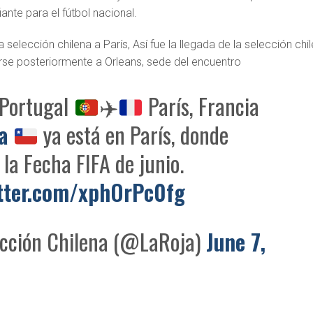
nte para el fútbol nacional.
la selección chilena a París, Así fue la llegada de la selección chi
arse posteriormente a Orleans, sede del encuentro
 Portugal
✈️
París, Francia
a
ya está en París, donde
 la Fecha FIFA de junio.
itter.com/xphOrPc0fg
cción Chilena (@LaRoja)
June 7,