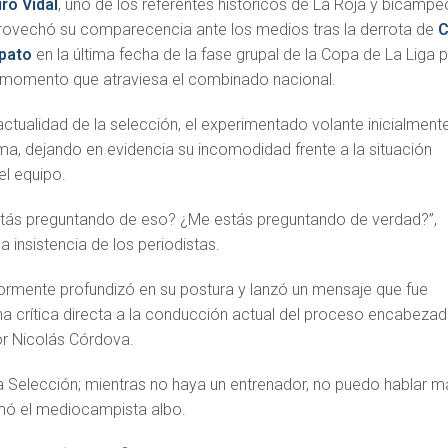
ro Vidal
, uno de los referentes históricos de La Roja y bicampe
rovechó su comparecencia ante los medios tras la derrota de
C
pato
en la última fecha de la fase grupal de la Copa de La Liga 
o momento que atraviesa el combinado nacional.
ctualidad de la selección, el experimentado volante inicialment
ema, dejando en evidencia su incomodidad frente a la situación
 el equipo.
stás preguntando de eso? ¿Me estás preguntando de verdad?”,
a insistencia de los periodistas.
ormente profundizó en su postura y lanzó un mensaje que fue
a crítica directa a la conducción actual del proceso encabeza
or Nicolás Córdova.
la Selección; mientras no haya un entrenador, no puedo hablar m
irmó el mediocampista albo.