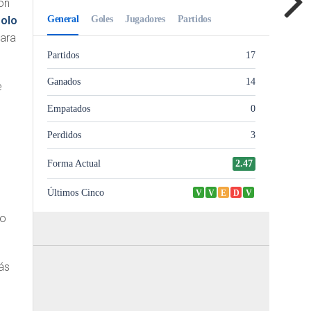
ón
olo
para
e
do
ás