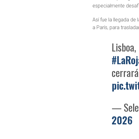
especialmente desafia
Así fue la llegada de 
a París, para traslad
Lisboa,
#LaRoj
cerrará
pic.tw
— Sele
2026