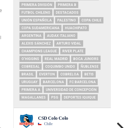
PRIMERA DIVISIÓN
PRIMERA B
e
FUTBOL CHILENO
DESTACADOS
UNIÓN ESPAÑOLA
PALESTINO
COPA CHILE
COPA SUDAMERICANA
HUACHIPATO
ARGENTINA
AUDAX ITALIANO
l
ALEXIS SÁNCHEZ
ARTURO VIDAL
CHAMPIONS LEAGUE
RIVER PLATE
O'HIGGINS
REAL MADRID
BOCA JUNIORS
COBRESAL
COQUIMBO UNIDO
ÑUBLENSE
BRASIL
EVERTON
COBRELOA
BETIS
URUGUAY
BARCELONA
FC BARCELONA
PRIMERA A
UNIVERSIDAD DE CONCEPCIÓN
MAGALLANES
PSG
DEPORTES IQUIQUE