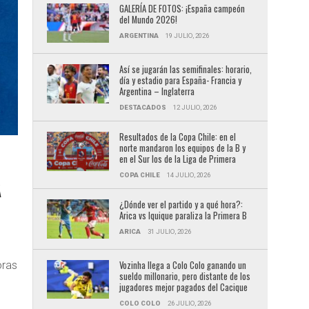
GALERÍA DE FOTOS: ¡España campeón
del Mundo 2026!
ARGENTINA
19 JULIO, 2026
Así se jugarán las semifinales: horario,
día y estadio para España- Francia y
Argentina – Inglaterra
DESTACADOS
12 JULIO, 2026
Resultados de la Copa Chile: en el
norte mandaron los equipos de la B y
en el Sur los de la Liga de Primera
COPA CHILE
14 JULIO, 2026
Á
¿Dónde ver el partido y a qué hora?:
Arica vs Iquique paraliza la Primera B
ARICA
31 JULIO, 2026
Vozinha llega a Colo Colo ganando un
oras
sueldo millonario, pero distante de los
jugadores mejor pagados del Cacique
COLO COLO
26 JULIO, 2026