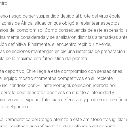
ntro.
serio riesgo de ser suspendido debido al brote del virus ébola
 zonas de África, situación que obligó a replantear aspectos
tarios del compromiso. Como consecuencia de este escenario, 
inalmente considerada y se analizaron distintas alternativas ant
ón definitiva. Finalmente, el encuentro recibió luz verde,
s selecciones mantengan en pie una instancia de preparación
la de la máxima cita futbolística del planeta.
sta deportivo, Chile llega a este compromiso con sensaciones
 el equipo mostró momentos competitivos en su reciente
 inclinándose por 2-1 ante Portugal, selección liderada por
 derrota dejó aspectos positivos en cuanto a intensidad y
ién volvió a exponer falencias defensivas y problemas de efica
s del partido.
ca Democrática del Congo aterriza a este amistoso tras igualar 
rca, resultado que reflejó la solidez defensiva del conjunto