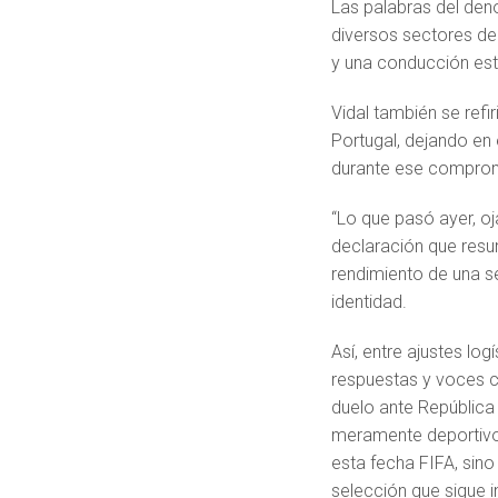
Las palabras del den
diversos sectores del
y una conducción esta
Vidal también se refi
Portugal, dejando en 
durante ese compro
“Lo que pasó ayer, oj
declaración que resu
rendimiento de una s
identidad.
Así, entre ajustes lo
respuestas y voces cr
duelo ante República
meramente deportivo.
esta fecha FIFA, sino
selección que sigue i