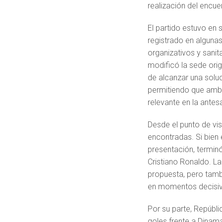
realización del encue
El partido estuvo en 
registrado en algunas
organizativos y sani
modificó la sede orig
de alcanzar una soluci
permitiendo que amba
relevante en la antesa
Desde el punto de vi
encontradas. Si bien
presentación, terminó
Cristiano Ronaldo. La
propuesta, pero tamb
en momentos decisivo
Por su parte, Repúbli
goles frente a Dinama