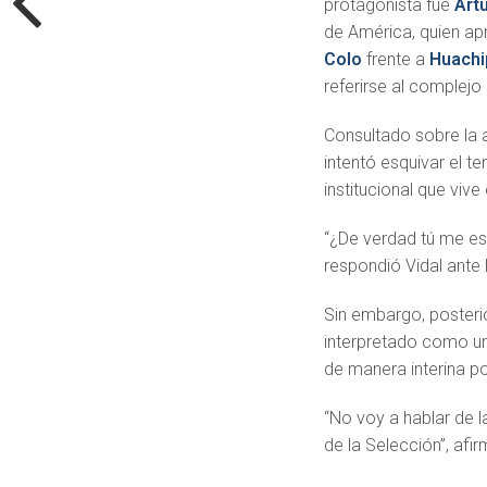
protagonista fue
Artu
de América, quien ap
Colo
frente a
Huachi
referirse al complej
Consultado sobre la a
intentó esquivar el t
institucional que vive
“¿De verdad tú me e
respondió Vidal ante l
Sin embargo, posteri
interpretado como un
de manera interina p
“No voy a hablar de 
de la Selección”, af