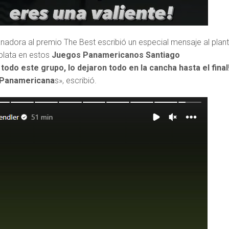
nadora al premio The Best escribió un especial mensaje al plant
plata en estos
Juegos Panamericanos Santiago
todo este grupo, lo dejaron todo en la cancha hasta el final
 Panamericana
s», escribió.