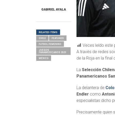
GABRIEL AYALA
RELATED ITEMS
CHILE
FEATURED
FUTBOL FEMENINO
Veces leído este 
JUEGOS
A través de redes soc
PANAMERICANOS 2023
de la Roja en la fin
MÉXICO
La
Selección Chile
Panamericanos San
La delantera de
Colo
Endler
como
Antoni
especialistas dicho p
Precisamente quien si