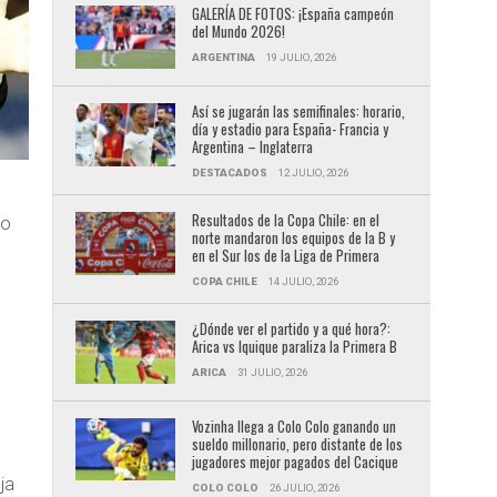
GALERÍA DE FOTOS: ¡España campeón
del Mundo 2026!
ARGENTINA
19 JULIO, 2026
Así se jugarán las semifinales: horario,
día y estadio para España- Francia y
Argentina – Inglaterra
DESTACADOS
12 JULIO, 2026
Resultados de la Copa Chile: en el
ño
norte mandaron los equipos de la B y
en el Sur los de la Liga de Primera
COPA CHILE
14 JULIO, 2026
¿Dónde ver el partido y a qué hora?:
Arica vs Iquique paraliza la Primera B
ARICA
31 JULIO, 2026
Vozinha llega a Colo Colo ganando un
sueldo millonario, pero distante de los
jugadores mejor pagados del Cacique
ja
COLO COLO
26 JULIO, 2026