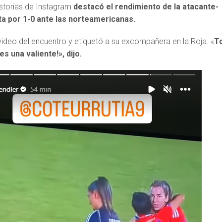
istorias de Instagram
destacó el rendimiento de la atacante-
ta por 1-0 ante las norteamericanas.
video del encuentro y etiquetó a su excompañera en la Roja. «
T
s una valiente!», dijo.