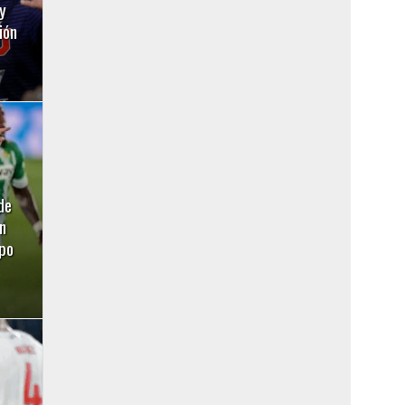
y
ión
de
n
ipo