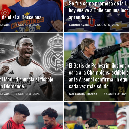
Se fue como promesa de la U 
hoy vuelve a Chile con una lecc
 da el sí al Barcelona
aprendida
l Ayala
7 AGOSTO, 2026
Gabriel Ayala
7 AGOSTO, 2026
LEER MÁS
LEER MÁS
El Betis de Pellegrini ilusiona 
cara a la Champions: exhibició
al Madrid anuncia el fichaje
ante Arsenal confirma un equ
an Diomande
cada vez más sólido
l Ayala
7 AGOSTO, 2026
Sol Garcia Lineros
7 AGOSTO, 2026