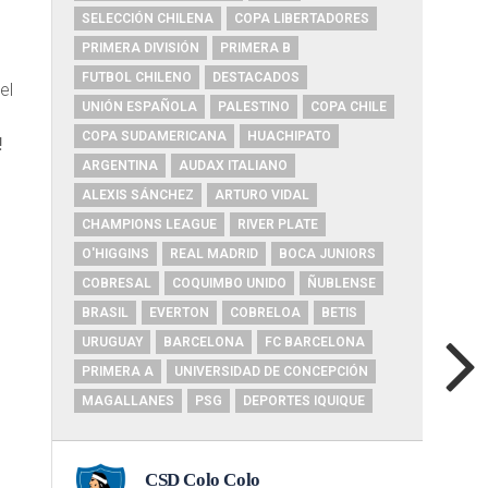
SELECCIÓN CHILENA
COPA LIBERTADORES
PRIMERA DIVISIÓN
PRIMERA B
FUTBOL CHILENO
DESTACADOS
el
UNIÓN ESPAÑOLA
PALESTINO
COPA CHILE
COPA SUDAMERICANA
HUACHIPATO
!
ARGENTINA
AUDAX ITALIANO
ALEXIS SÁNCHEZ
ARTURO VIDAL
CHAMPIONS LEAGUE
RIVER PLATE
O'HIGGINS
REAL MADRID
BOCA JUNIORS
COBRESAL
COQUIMBO UNIDO
ÑUBLENSE
BRASIL
EVERTON
COBRELOA
BETIS
URUGUAY
BARCELONA
FC BARCELONA
PRIMERA A
UNIVERSIDAD DE CONCEPCIÓN
MAGALLANES
PSG
DEPORTES IQUIQUE