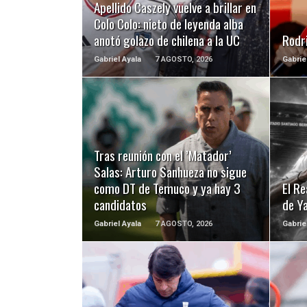
Apellido Caszely vuelve a brillar en
Colo Colo: nieto de leyenda alba
anotó golazo de chilena a la UC
Rodri
Gabriel Ayala
7 AGOSTO, 2026
Gabrie
LEER MÁS
Tras reunión con el ’Matador’
Salas: Arturo Sanhueza no sigue
como DT de Temuco y ya hay 3
El Re
candidatos
de Y
Gabriel Ayala
7 AGOSTO, 2026
Gabrie