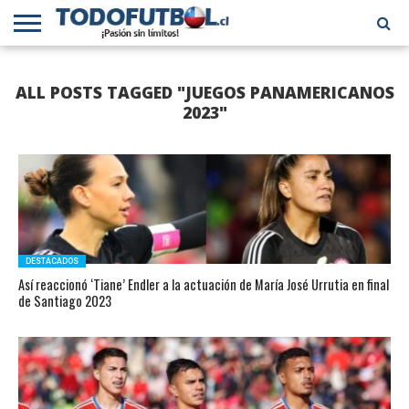
PRIMERA
DIVISIÓN
PRIMERA
SELECCIÓN
CHILENOS
FÚTBOL
ALL POSTS TAGGED "JUEGOS PANAMERICANOS
B
CHILENA
EN EL
INTERNACIONAL
MUNDO
2023"
DESTACADOS
Así reaccionó ‘Tiane’ Endler a la actuación de María José Urrutia en final
de Santiago 2023