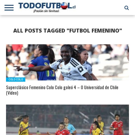
PRIMERA
DIVISIÓN
PRIMERA
SELECCIÓN
CHILENOS
FÚTBOL
ALL POSTS TAGGED "FUTBOL FEMENINO"
B
CHILENA
EN EL
INTERNACIONAL
MUNDO
COLO COLO
Superclásico Femenino Colo Colo goleó 4 – 0 Universidad de Chile
(Video)