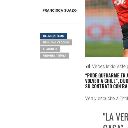
FRANCISCA SUAZO
RELATED ITEMS
EMILIANO VECCHIO
FEATURED
UNIONESPAÑOLA
Veces leído este 
“PUDE QUEDARME EN A
VOLVER A CHILE”, DI
SU CONTRATO CON RA
Vea y escuche a Emil
"LA VE