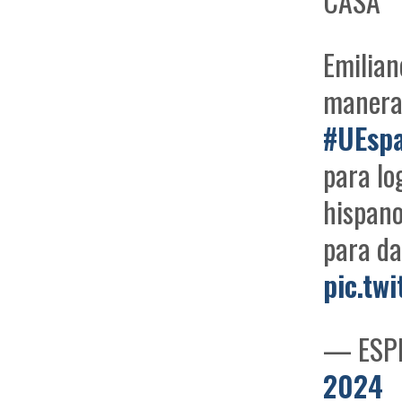
CASA"
Emilian
manera 
#UEsp
para lo
hispano
para d
pic.tw
— ESPN
2024