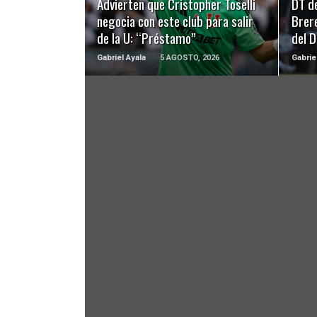
Advierten que Cristopher Toselli
DT d
negocia con este club para salir
Brer
de la U: “Préstamo”
del 
Gabriel Ayala
5 AGOSTO, 2026
Gabrie