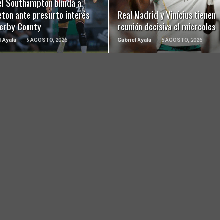
el Southampton blinda a
eton ante presunto interés
Real Madrid y Vinícius tienen
Derby County
reunión decisiva el miércoles
l Ayala
5 AGOSTO, 2026
Gabriel Ayala
5 AGOSTO, 2026