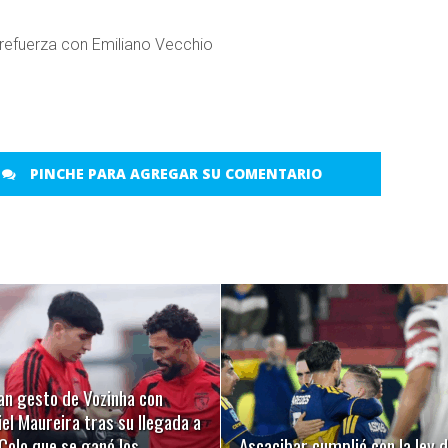
PINCHE PARA AGREGAR SU COMENTARIO
LEER MÁS
LEER MÁS
an gesto de Vozinha con
el Maureira tras su llegada a
Colo que se ganó los
Ascacibar cumplió con la ley d