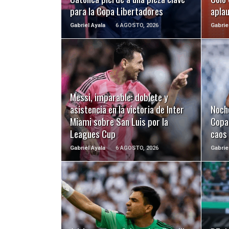
para la Copa Libertadores
apla
Gabriel Ayala
6 AGOSTO, 2026
Gabrie
LEER MÁS
Messi, imparable: doblete y
asistencia en la victoria de Inter
Noch
Miami sobre San Luis por la
Copa 
Leagues Cup
caos
Gabriel Ayala
6 AGOSTO, 2026
Gabrie
LEER MÁS