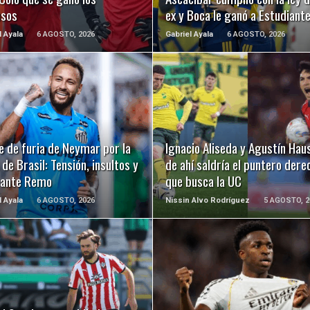
usos
ex y Boca le ganó a Estudiant
l Ayala
6 AGOSTO, 2026
Gabriel Ayala
6 AGOSTO, 2026
LEER MÁS
LEER MÁS
e de furia de Neymar por la
Ignacio Aliseda y Agustín Hau
de Brasil: Tensión, insultos y
de ahí saldría el puntero dere
 ante Remo
que busca la UC
l Ayala
6 AGOSTO, 2026
Nissin Alvo Rodríguez
5 AGOSTO, 2
LEER MÁS
LEER MÁS