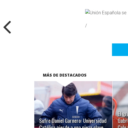
/
MÁS DE DESTACADOS
LEER MÁS
El gr
Sufre Daniel Garnero: Universidad
Gabri
Católica pierde a una pieza clave
Colo 