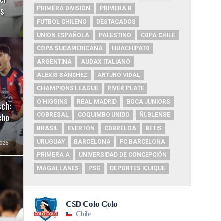
es
PRIMERA DIVISIÓN
PRIMERA B
FUTBOL CHILENO
DESTACADOS
UNIÓN ESPAÑOLA
PALESTINO
COPA CHILE
COPA SUDAMERICANA
HUACHIPATO
ARGENTINA
AUDAX ITALIANO
ALEXIS SÁNCHEZ
ARTURO VIDAL
CHAMPIONS LEAGUE
RIVER PLATE
sch:
O'HIGGINS
REAL MADRID
BOCA JUNIORS
cho
COBRESAL
COQUIMBO UNIDO
ÑUBLENSE
BRASIL
EVERTON
COBRELOA
BETIS
URUGUAY
BARCELONA
FC BARCELONA
026
PRIMERA A
UNIVERSIDAD DE CONCEPCIÓN
MAGALLANES
PSG
DEPORTES IQUIQUE