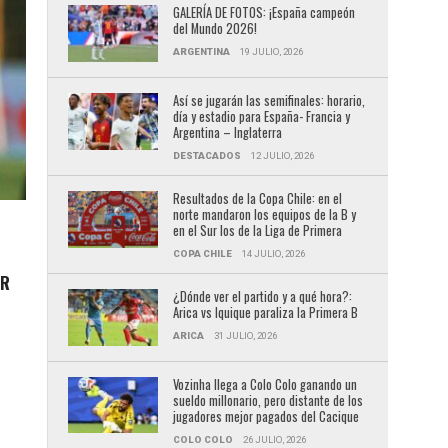
GALERÍA DE FOTOS: ¡España campeón
del Mundo 2026!
ARGENTINA
19 JULIO, 2026
Así se jugarán las semifinales: horario,
día y estadio para España- Francia y
Argentina – Inglaterra
DESTACADOS
12 JULIO, 2026
Resultados de la Copa Chile: en el
norte mandaron los equipos de la B y
en el Sur los de la Liga de Primera
COPA CHILE
14 JULIO, 2026
IR
¿Dónde ver el partido y a qué hora?:
Arica vs Iquique paraliza la Primera B
ARICA
31 JULIO, 2026
Vozinha llega a Colo Colo ganando un
sueldo millonario, pero distante de los
jugadores mejor pagados del Cacique
COLO COLO
26 JULIO, 2026