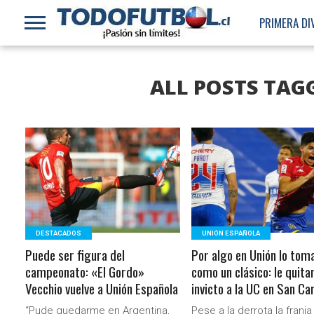
PRIMERA DI
ALL POSTS TAG
LEER MÁS
LEER MÁS
DESTACADOS
UNIÓN ESPAÑOLA
Puede ser figura del
Por algo en Unión lo tom
campeonato: «El Gordo»
como un clásico: le quita
Vecchio vuelve a Unión Española
invicto a la UC en San Ca
“Pude quedarme en Argentina,
Pese a la derrota la franja