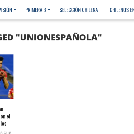
VISIÓN
PRIMERA B
SELECCIÓN CHILENA
CHILENOS E
GED "UNIONESPAÑOLA"
an
ron el
rlos
Ministerio Secretaría Gener
 sigue