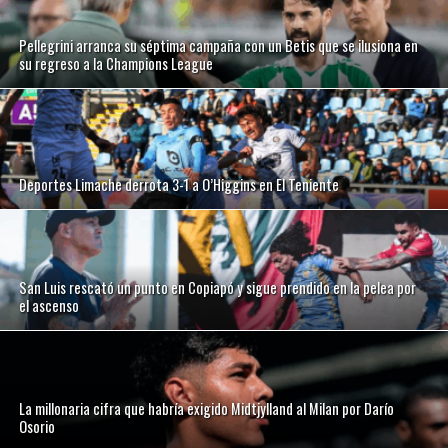
Pellegrini arranca su séptima campaña con un Betis que se ilusiona en
su regreso a la Champions League
Deportes Limache derrota 3-1 a O’Higgins en El Teniente
San Luis rescató un punto en Copiapó y sigue prendido en la pelea por
el ascenso
La millonaria cifra que habría exigido Midtjylland al Milan por Darío
Osorio