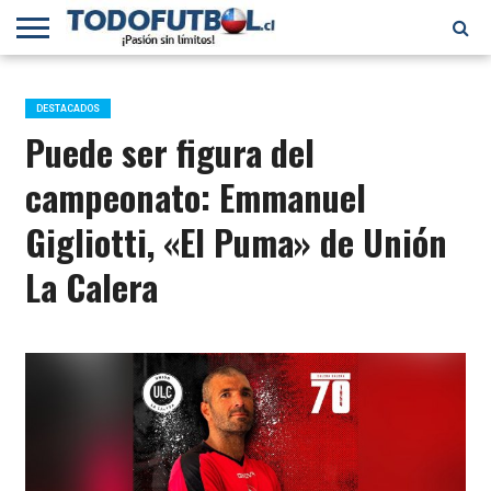
PRIMERA
DIVISIÓN
PRIMERA
SELECCIÓN
CHILENOS
FÚTBOL
B
CHILENA
EN EL
INTERNACIONAL
DESTACADOS
MUNDO
Puede ser figura del
campeonato: Emmanuel
Gigliotti, «El Puma» de Unión
La Calera