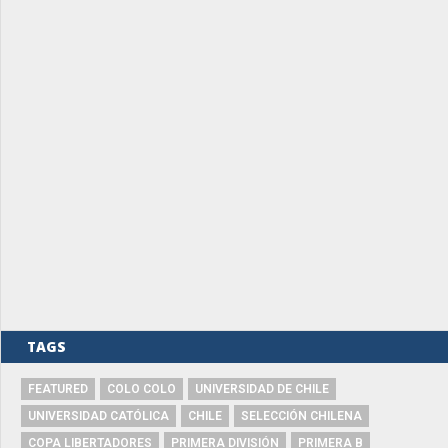
TAGS
FEATURED
COLO COLO
UNIVERSIDAD DE CHILE
UNIVERSIDAD CATÓLICA
CHILE
SELECCIÓN CHILENA
COPA LIBERTADORES
PRIMERA DIVISIÓN
PRIMERA B