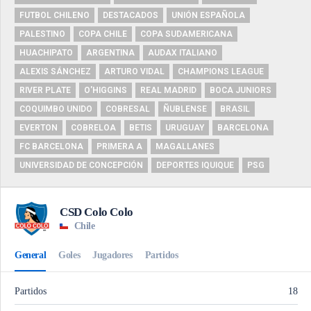
FUTBOL CHILENO
DESTACADOS
UNIÓN ESPAÑOLA
PALESTINO
COPA CHILE
COPA SUDAMERICANA
HUACHIPATO
ARGENTINA
AUDAX ITALIANO
ALEXIS SÁNCHEZ
ARTURO VIDAL
CHAMPIONS LEAGUE
RIVER PLATE
O'HIGGINS
REAL MADRID
BOCA JUNIORS
COQUIMBO UNIDO
COBRESAL
ÑUBLENSE
BRASIL
EVERTON
COBRELOA
BETIS
URUGUAY
BARCELONA
FC BARCELONA
PRIMERA A
MAGALLANES
UNIVERSIDAD DE CONCEPCIÓN
DEPORTES IQUIQUE
PSG