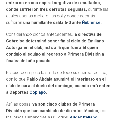
entraron en una espiral negativa de resultados,
donde sufrieron tres derrotas seguidas,
durante las
cuales apenas metieron un gol y donde además
sufrieron
una humillante caída 6-0 ante
Ñublense
.
Considerando dichos antecedentes, l
a directiva de
Cobreloa determinó poner fin al ciclo de Emiliano
Astorga en el club, más allá que fuera él quien
condujo al equipo al regreso a Primera División a
finales del año pasado.
El acuerdo implica la salida de todo su cuerpo técnico,
con lo que
Pablo Abdala asumirá el interinato en el
club de cara al duelo del domingo, cuando enfrenten
a Deportes
Copiapó
.
Así las cosas,
ya son
cinco clubes de Primera
División
que han cambiado de director técnico,
con
los loínos sumándose a O’Higgins,
Audax Italiano
,