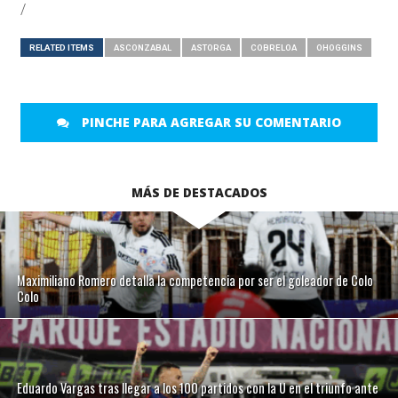
/
RELATED ITEMS
ASCONZABAL
ASTORGA
COBRELOA
OHOGGINS
PINCHE PARA AGREGAR SU COMENTARIO
MÁS DE DESTACADOS
Maximiliano Romero detalla la competencia por ser el goleador de Colo
Colo
Eduardo Vargas tras llegar a los 100 partidos con la U en el triunfo ante