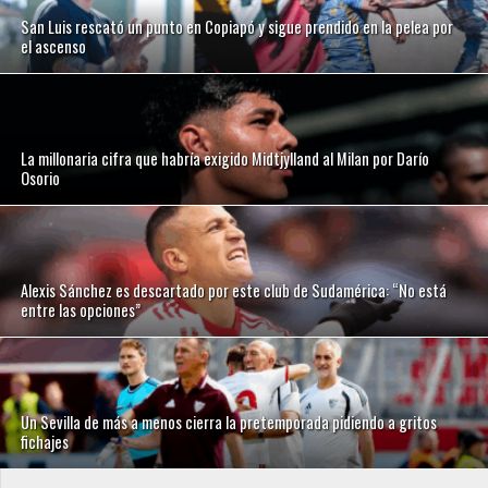
San Luis rescató un punto en Copiapó y sigue prendido en la pelea por
el ascenso
La millonaria cifra que habría exigido Midtjylland al Milan por Darío
Osorio
Alexis Sánchez es descartado por este club de Sudamérica: “No está
entre las opciones”
Un Sevilla de más a menos cierra la pretemporada pidiendo a gritos
fichajes