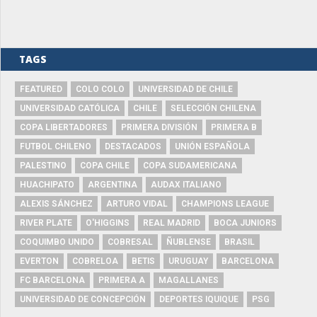
TAGS
FEATURED
COLO COLO
UNIVERSIDAD DE CHILE
UNIVERSIDAD CATÓLICA
CHILE
SELECCIÓN CHILENA
COPA LIBERTADORES
PRIMERA DIVISIÓN
PRIMERA B
FUTBOL CHILENO
DESTACADOS
UNIÓN ESPAÑOLA
PALESTINO
COPA CHILE
COPA SUDAMERICANA
HUACHIPATO
ARGENTINA
AUDAX ITALIANO
ALEXIS SÁNCHEZ
ARTURO VIDAL
CHAMPIONS LEAGUE
RIVER PLATE
O'HIGGINS
REAL MADRID
BOCA JUNIORS
COQUIMBO UNIDO
COBRESAL
ÑUBLENSE
BRASIL
EVERTON
COBRELOA
BETIS
URUGUAY
BARCELONA
FC BARCELONA
PRIMERA A
MAGALLANES
UNIVERSIDAD DE CONCEPCIÓN
DEPORTES IQUIQUE
PSG