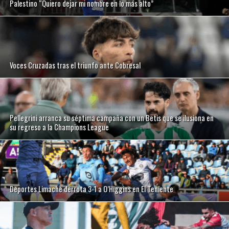
Palestino “Quiero dejar mi nombre en lo más alto”
Voces Cruzadas tras el triunfo ante Cobresal
Pellegrini arranca su séptima campaña con un Betis que se ilusiona en
su regreso a la Champions League
Deportes Limache derrota 3-1 a O’Higgins en El Teniente