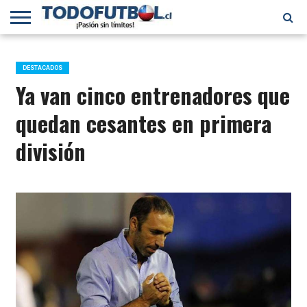
PRIMERA
DIVISIÓN
PRIMERA
SELECCIÓN
CHILENOS
FÚTBOL
B
CHILENA
EN EL
INTERNACIONAL
DESTACADOS
MUNDO
Ya van cinco entrenadores que
quedan cesantes en primera
división