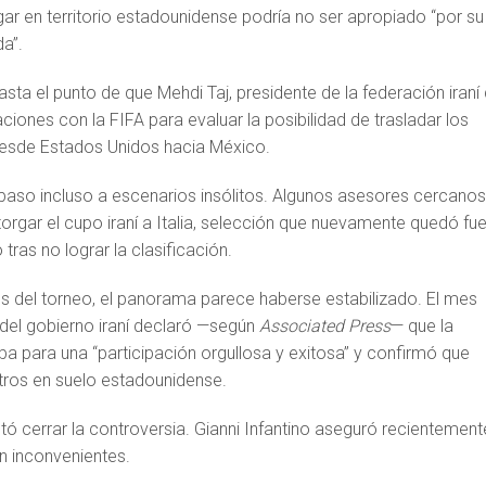
gar en territorio estadounidense podría no ser apropiado “por su
da”.
asta el punto de que Mehdi Taj, presidente de la federación iraní
aciones con la FIFA para evaluar la posibilidad de trasladar los
desde Estados Unidos hacia México.
 paso incluso a escenarios insólitos. Algunos asesores cercanos
rgar el cupo iraní a Italia, selección que nuevamente quedó fu
tras no lograr la clasificación.
s del torneo, el panorama parece haberse estabilizado. El mes
del gobierno iraní declaró —según
Associated Press
— que la
a para una “participación orgullosa y exitosa” y confirmó que
tros en suelo estadounidense.
tó cerrar la controversia. Gianni Infantino aseguró recientement
n inconvenientes.