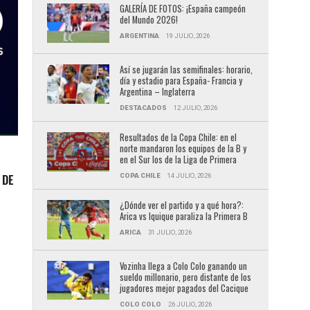
GALERÍA DE FOTOS: ¡España campeón
del Mundo 2026!
ARGENTINA
19 JULIO, 2026
Así se jugarán las semifinales: horario,
día y estadio para España- Francia y
Argentina – Inglaterra
DESTACADOS
12 JULIO, 2026
Resultados de la Copa Chile: en el
norte mandaron los equipos de la B y
en el Sur los de la Liga de Primera
COPA CHILE
14 JULIO, 2026
 DE
S
¿Dónde ver el partido y a qué hora?:
Arica vs Iquique paraliza la Primera B
ARICA
31 JULIO, 2026
Vozinha llega a Colo Colo ganando un
sueldo millonario, pero distante de los
jugadores mejor pagados del Cacique
COLO COLO
26 JULIO, 2026