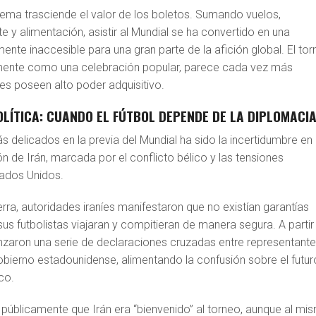
lema trasciende el valor de los boletos. Sumando vuelos,
e y alimentación, asistir al Mundial se ha convertido en una
ente inaccesible para una gran parte de la afición global. El tor
mente como una celebración popular, parece cada vez más
es poseen alto poder adquisitivo.
POLÍTICA: CUANDO EL FÚTBOL DEPENDE DE LA DIPLOMACI
 delicados en la previa del Mundial ha sido la incertidumbre en
ón de Irán, marcada por el conflicto bélico y las tensiones
tados Unidos.
uerra, autoridades iraníes manifestaron que no existían garantías
sus futbolistas viajaran y compitieran de manera segura. A partir
ron una serie de declaraciones cruzadas entre representant
 gobierno estadounidense, alimentando la confusión sobre el futur
co.
públicamente que Irán era “bienvenido” al torneo, aunque al mi