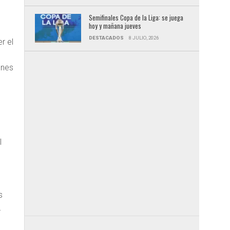
Semifinales Copa de la Liga: se juega
hoy y mañana jueves
DESTACADOS
8 JULIO, 2026
r el
ones
l
s
.