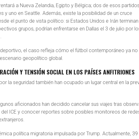
frentará a Nueva Zelandia, Egipto y Bélgica; dos de esos partido
s y uno en Seattle. Además, existe la posibilidad de un cruce
sde el punto de vista político: si Estados Unidos e Irán terminan
ctivos grupos, podrían enfrentarse en Dallas el 3 de julio por lo
.
 deportivo, el caso refleja cómo el fútbol contemporáneo ya no
escenario geopolítico global.
GRACIÓN Y TENSIÓN SOCIAL EN LOS PAÍSES ANFITRIONES
or la seguridad también han ocupado un lugar central en la pre
lgunos aficionados han decidido cancelar sus viajes tras observ
il del ICE y conocer reportes sobre posibles monitoreos de rede
extranjeros.
lémica política migratoria impulsada por Trump. Actualmente, 39