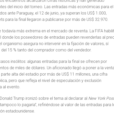
ios encuentros alcanzaron cifras históricas y han generado
ntes del inicio del torneo. Las entradas más económicas para el
os ante Paraguay, el 12 de junio, ya superan los US$ 1.000,
ets para la final llegaron a publicarse por más de US$ 32.970.
ve todavía más extrema en el mercado de reventa. La FIFA habili
al donde los poseedores de entradas pueden revenderlas al pre
 organismo asegura no intervenir en la fijación de valores, sí
n del 15 % tanto del comprador como del vendedor.
asos insólitos: algunas entradas para la final se ofrecen por
ntos de miles de dólares. Un aficionado llegó a poner a la vent
 parte alta del estadio por más de US$ 11 millones, una cifra
ca, pero que refleja el nivel de especulación y exclusión
 al evento.
 Donald Trump ironizó sobre el tema al declarar al
New York Pos
 tampoco lo pagaría”, refiriéndose al valor de las entradas para 
ción estadounidense.