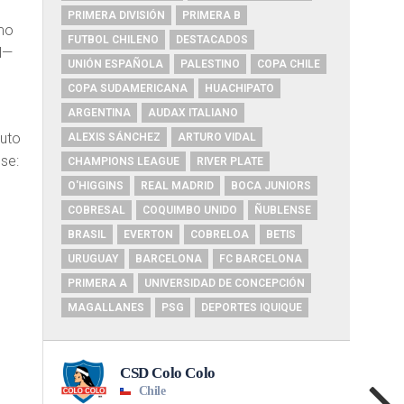
PRIMERA DIVISIÓN
PRIMERA B
smo
FUTBOL CHILENO
DESTACADOS
l—
UNIÓN ESPAÑOLA
PALESTINO
COPA CHILE
COPA SUDAMERICANA
HUACHIPATO
ARGENTINA
AUDAX ITALIANO
tuto
ALEXIS SÁNCHEZ
ARTURO VIDAL
se:
CHAMPIONS LEAGUE
RIVER PLATE
O'HIGGINS
REAL MADRID
BOCA JUNIORS
COBRESAL
COQUIMBO UNIDO
ÑUBLENSE
BRASIL
EVERTON
COBRELOA
BETIS
URUGUAY
BARCELONA
FC BARCELONA
PRIMERA A
UNIVERSIDAD DE CONCEPCIÓN
MAGALLANES
PSG
DEPORTES IQUIQUE