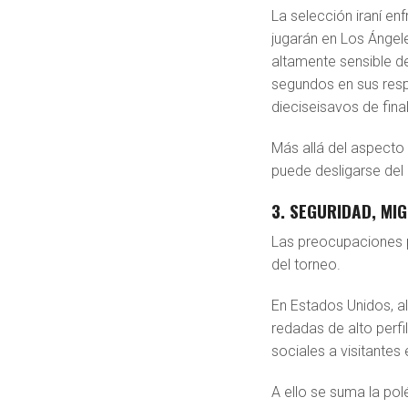
La selección iraní en
jugarán en Los Ángele
altamente sensible de
segundos en sus respe
dieciseisavos de final
Más allá del aspecto
puede desligarse del 
3. SEGURIDAD, MI
Las preocupaciones p
del torneo.
En Estados Unidos, a
redadas de alto perf
sociales a visitantes 
A ello se suma la po