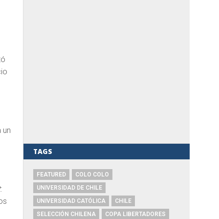
tó
cio
a un
TAGS
FEATURED
COLO COLO
t
:
UNIVERSIDAD DE CHILE
los
UNIVERSIDAD CATÓLICA
CHILE
SELECCIÓN CHILENA
COPA LIBERTADORES