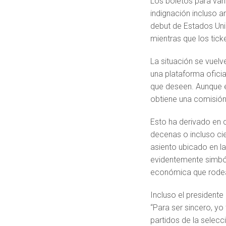
Los boletos para var
indignación incluso a
debut de Estados Unid
mientras que los tick
La situación se vuel
una plataforma ofici
que deseen. Aunque el
obtiene una comisió
Esto ha derivado en c
decenas o incluso cie
asiento ubicado en la
evidentemente simbóli
económica que rodea
Incluso el presidente
“Para ser sincero, yo
partidos de la selec