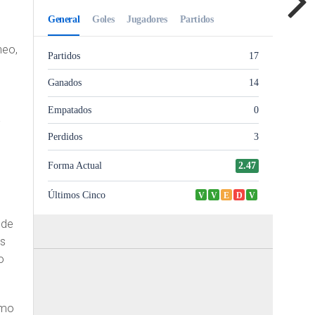
neo,
A
 de
es
o
smo