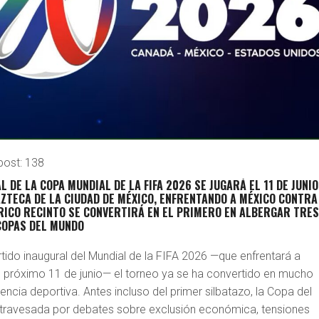
post:
138
L DE LA COPA MUNDIAL DE LA FIFA 2026 SE JUGARÁ EL
11 DE JUNIO
AZTECA DE LA CIUDAD DE MÉXICO, ENFRENTANDO A MÉXICO CONTRA
ÓRICO RECINTO SE CONVERTIRÁ EN EL PRIMERO EN ALBERGAR TRE
COPAS DEL MUNDO
tido inaugural del Mundial de la FIFA 2026 —que enfrentará a
l próximo 11 de junio— el torneo ya se ha convertido en mucho
cia deportiva. Antes incluso del primer silbatazo, la Copa del
ravesada por debates sobre exclusión económica, tensiones