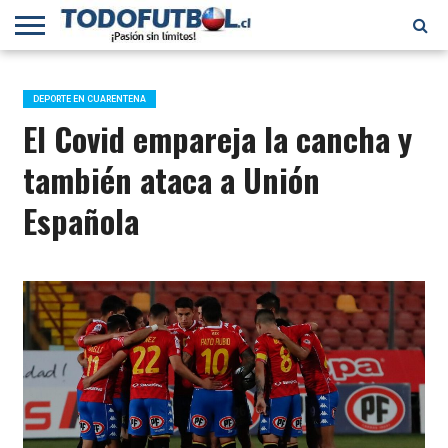
PRIMERA
DIVISIÓN
PRIMERA
SELECCIÓN
CHILENOS
FÚTBOL
B
CHILENA
EN EL
INTERNACIONAL
DEPORTE EN CUARENTENA
MUNDO
El Covid empareja la cancha y
también ataca a Unión
Española