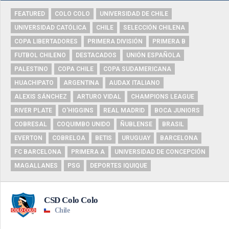
FEATURED
COLO COLO
UNIVERSIDAD DE CHILE
UNIVERSIDAD CATÓLICA
CHILE
SELECCIÓN CHILENA
COPA LIBERTADORES
PRIMERA DIVISIÓN
PRIMERA B
FUTBOL CHILENO
DESTACADOS
UNIÓN ESPAÑOLA
PALESTINO
COPA CHILE
COPA SUDAMERICANA
HUACHIPATO
ARGENTINA
AUDAX ITALIANO
ALEXIS SÁNCHEZ
ARTURO VIDAL
CHAMPIONS LEAGUE
RIVER PLATE
O'HIGGINS
REAL MADRID
BOCA JUNIORS
COBRESAL
COQUIMBO UNIDO
ÑUBLENSE
BRASIL
EVERTON
COBRELOA
BETIS
URUGUAY
BARCELONA
FC BARCELONA
PRIMERA A
UNIVERSIDAD DE CONCEPCIÓN
MAGALLANES
PSG
DEPORTES IQUIQUE