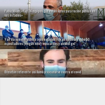
Pablo Milad: «Hay 24 equipos que están listos para recibir público en
sus estadios»
Y un día volvió el público a los estadios: Fue en Valdivia y hubo 50
espectadores (ningún niño), mascarillas y alcohol gel
Brereton referente: así llamó a vacunarse contra el covid