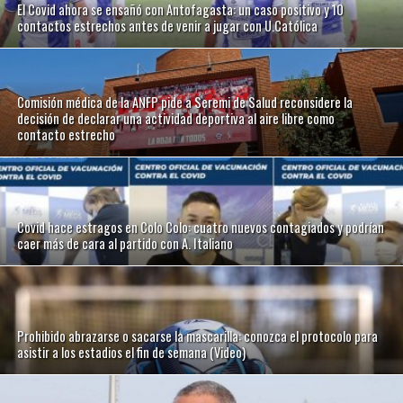
El Covid ahora se ensañó con Antofagasta: un caso positivo y 10
contactos estrechos antes de venir a jugar con U.Católica
Comisión médica de la ANFP pide a Seremi de Salud reconsidere la
decisión de declarar una actividad deportiva al aire libre como
contacto estrecho
Covid hace estragos en Colo Colo: cuatro nuevos contagiados y podrían
caer más de cara al partido con A. Italiano
Prohibido abrazarse o sacarse la mascarilla: conozca el protocolo para
asistir a los estadios el fin de semana (Video)