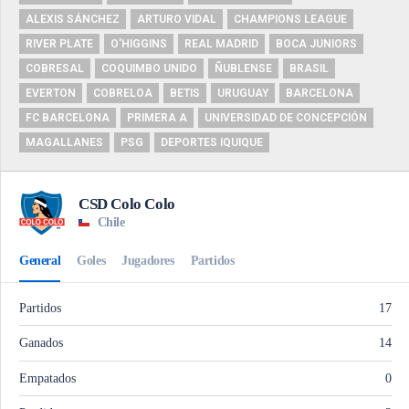
ALEXIS SÁNCHEZ
ARTURO VIDAL
CHAMPIONS LEAGUE
RIVER PLATE
O'HIGGINS
REAL MADRID
BOCA JUNIORS
COBRESAL
COQUIMBO UNIDO
ÑUBLENSE
BRASIL
EVERTON
COBRELOA
BETIS
URUGUAY
BARCELONA
FC BARCELONA
PRIMERA A
UNIVERSIDAD DE CONCEPCIÓN
MAGALLANES
PSG
DEPORTES IQUIQUE