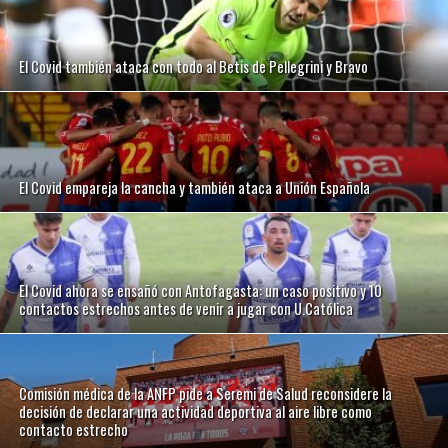
El Covid también ataca con todo al Betis de Pellegrini y Bravo
El Covid empareja la cancha y también ataca a Unión Española
El Covid ahora se ensañó con Antofagasta: un caso positivo y 10
contactos estrechos antes de venir a jugar con U.Católica
Comisión médica de la ANFP pide a Seremi de Salud reconsidere la
decisión de declarar una actividad deportiva al aire libre como
contacto estrecho