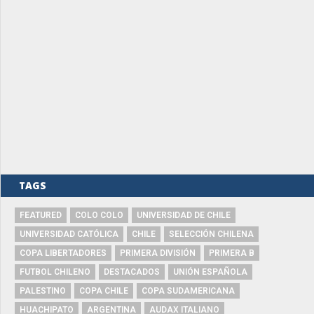
TAGS
FEATURED
COLO COLO
UNIVERSIDAD DE CHILE
UNIVERSIDAD CATÓLICA
CHILE
SELECCIÓN CHILENA
COPA LIBERTADORES
PRIMERA DIVISIÓN
PRIMERA B
FUTBOL CHILENO
DESTACADOS
UNIÓN ESPAÑOLA
PALESTINO
COPA CHILE
COPA SUDAMERICANA
HUACHIPATO
ARGENTINA
AUDAX ITALIANO