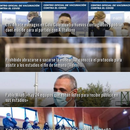
Covid hace estragos en Colo Colo: cuatro nuevos contagiados y podrían
caer más de cara al partido con A. Italiano
Prohibido abrazarse o sacarse la mascarilla: conozca el protocolo para
asistir a los estadios el fin de semana (Video)
Pablo Milad: «Hay 24 equipos que están listos para recibir público en
sus estadios»
Y un día volvió el público a los estadios: Fue en Valdivia y hubo 50