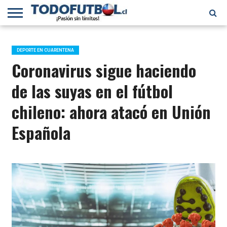
PRIMERA
DIVISIÓN
PRIMERA
SELECCIÓN
CHILENOS
FÚTBOL
B
CHILENA
EN EL
INTERNACIONAL
DEPORTE EN CUARENTENA
MUNDO
Coronavirus sigue haciendo
de las suyas en el fútbol
chileno: ahora atacó en Unión
Española