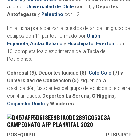
aparece
Universidad de Chile
con 14, y
Deportes
Antofagasta
y
Palestino
con 12.
En la lucha por alcanzar la puestos de arriba, un grupo de
equipos con 11 puntos formado por
Unión
Española
,
Audax Italiano
y
Huachipato
.
Everton
con
10, completa los diez primeros de la Tabla de
Posiciones.
Cobresal (9), Deportes Iquique (8),
Colo Colo
(7) y
Universidad de Concepción (5)
, siguen en la
clasificación, justo antes del grupo de equipos que cierra
con 4 unidades:
Deportes La Serena, O’Higgins,
Coquimbo Unido
y Wanderers
.
CAMPEONATO AFP PLANVITAL 2020
POS
EQUIPO
PTS
PJ
PG
PE
P