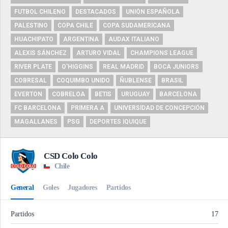
FUTBOL CHILENO
DESTACADOS
UNIÓN ESPAÑOLA
PALESTINO
COPA CHILE
COPA SUDAMERICANA
HUACHIPATO
ARGENTINA
AUDAX ITALIANO
ALEXIS SÁNCHEZ
ARTURO VIDAL
CHAMPIONS LEAGUE
RIVER PLATE
O'HIGGINS
REAL MADRID
BOCA JUNIORS
COBRESAL
COQUIMBO UNIDO
ÑUBLENSE
BRASIL
EVERTON
COBRELOA
BETIS
URUGUAY
BARCELONA
FC BARCELONA
PRIMERA A
UNIVERSIDAD DE CONCEPCIÓN
MAGALLANES
PSG
DEPORTES IQUIQUE