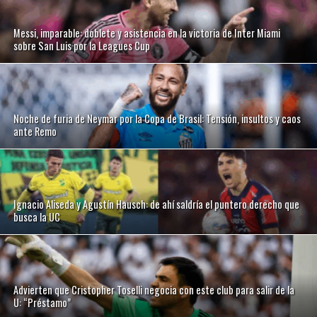
Messi, imparable: doblete y asistencia en la victoria de Inter Miami
sobre San Luis por la Leagues Cup
Noche de furia de Neymar por la Copa de Brasil: Tensión, insultos y caos
ante Remo
Ignacio Aliseda y Agustín Hausch: de ahí saldría el puntero derecho que
busca la UC
Advierten que Cristopher Toselli negocia con este club para salir de la
U: “Préstamo”