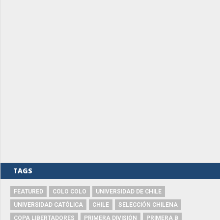
TAGS
FEATURED
COLO COLO
UNIVERSIDAD DE CHILE
UNIVERSIDAD CATÓLICA
CHILE
SELECCIÓN CHILENA
COPA LIBERTADORES
PRIMERA DIVISIÓN
PRIMERA B