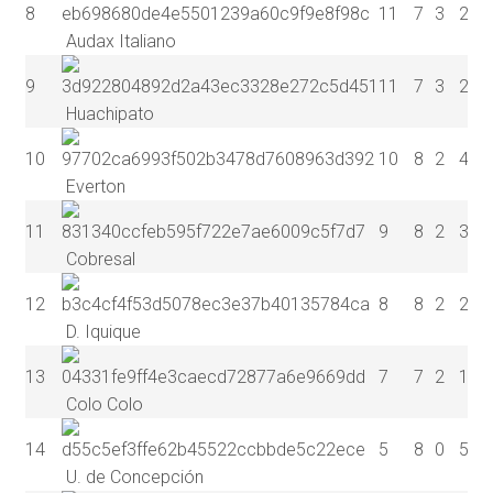
8
11
7
3
2
2
Audax Italiano
9
11
7
3
2
2
Huachipato
10
10
8
2
4
2
Everton
11
9
8
2
3
3
Cobresal
12
8
8
2
2
4
D. Iquique
13
7
7
2
1
4
Colo Colo
14
5
8
0
5
3
U. de Concepción