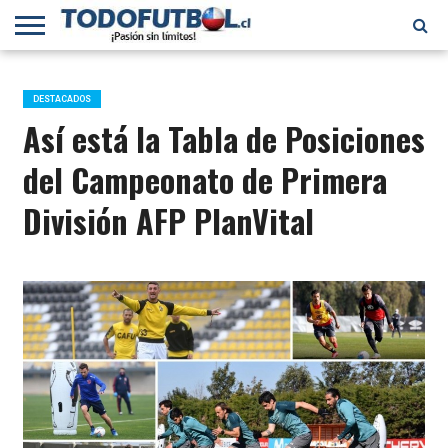
PRIMERA
DIVISIÓN
PRIMERA
SELECCIÓN
CHILENOS
FÚTBOL
B
CHILENA
EN EL
INTERNACIONAL
DESTACADOS
MUNDO
Así está la Tabla de Posiciones
del Campeonato de Primera
División AFP PlanVital