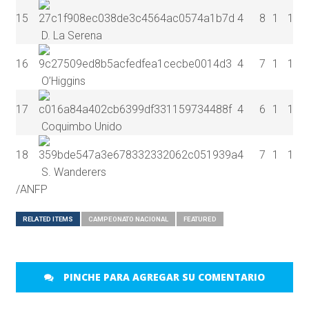
15
4
8
1
1
6
D. La Serena
16
4
7
1
1
5
O’Higgins
17
4
6
1
1
4
Coquimbo Unido
18
4
7
1
1
5
S. Wanderers
/ANFP
RELATED ITEMS
CAMPEONATO NACIONAL
FEATURED
PINCHE PARA AGREGAR SU COMENTARIO