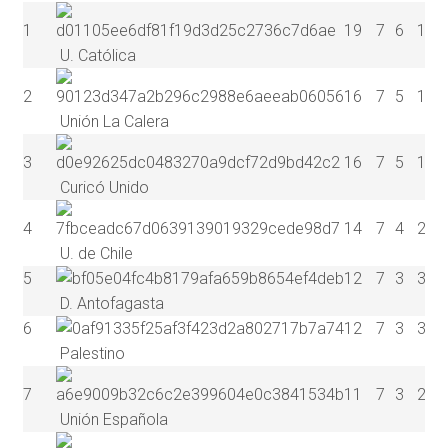
1
19
7
6
1
0
U. Católica
2
16
7
5
1
1
Unión La Calera
3
16
7
5
1
1
Curicó Unido
4
14
7
4
2
1
U. de Chile
5
12
7
3
3
1
D. Antofagasta
6
12
7
3
3
1
Palestino
7
11
7
3
2
2
Unión Española