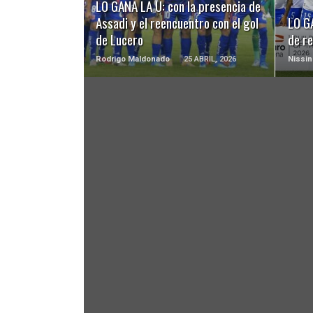
LO GANA LA U: con la presencia de
Assadi y el reencuentro con el gol
LO G
de Lucero
de r
Rodrigo Maldonado
25 ABRIL, 2026
Nissin