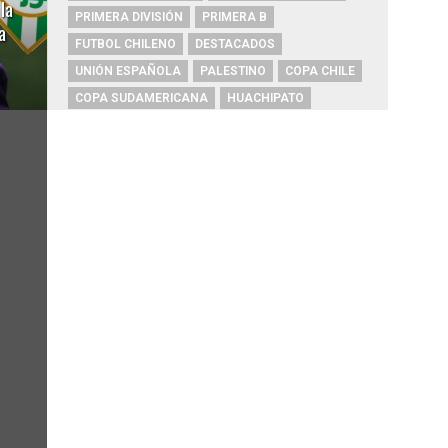
la
PRIMERA DIVISIÓN
PRIMERA B
a
FUTBOL CHILENO
DESTACADOS
UNIÓN ESPAÑOLA
PALESTINO
COPA CHILE
COPA SUDAMERICANA
HUACHIPATO
ARGENTINA
AUDAX ITALIANO
ALEXIS SÁNCHEZ
ARTURO VIDAL
CHAMPIONS LEAGUE
RIVER PLATE
O'HIGGINS
REAL MADRID
BOCA JUNIORS
COBRESAL
COQUIMBO UNIDO
ÑUBLENSE
BRASIL
EVERTON
COBRELOA
BETIS
URUGUAY
BARCELONA
FC BARCELONA
PRIMERA A
UNIVERSIDAD DE CONCEPCIÓN
MAGALLANES
PSG
DEPORTES IQUIQUE