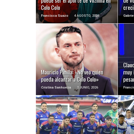
puede ser el aporte de Vozinha en
de Vo
Colo Colo
crec
Francisca Suazo
4 AGOSTO, 2026
Gabrie
LEER MÁS
Clau
Mauricio Pinilla: «No veo quien
muy i
pueda alcanzar a Colo Colo»
pesa
Cristina Sanhueza
2 JUNIO, 2026
Franc
LEER MÁS