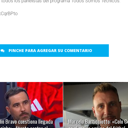
de todos los panelistas del programa Todos Somos Técnicos:
XxCqrBPto
PINCHE PARA AGREGAR SU COMENTARIO
LEER MÁS
LEER MÁS
io Bravo cuestiona llegada
Marcelo Barticciotto: «Colo C