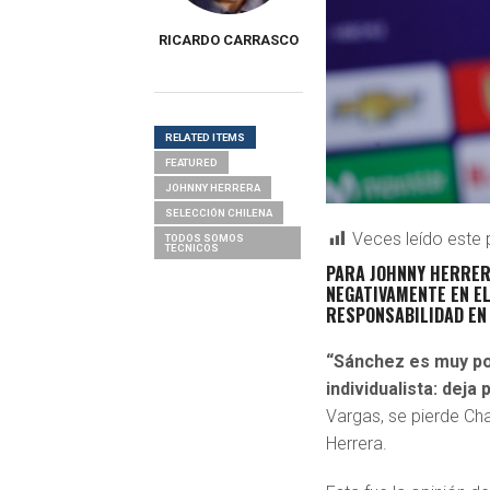
RICARDO CARRASCO
RELATED ITEMS
FEATURED
JOHNNY HERRERA
SELECCIÓN CHILENA
Veces leído este 
TODOS SOMOS
TECNICOS
PARA
JOHNNY HERRE
NEGATIVAMENTE EN E
RESPONSABILIDAD EN
“Sánchez es muy poc
individualista: deja
Vargas, se pierde Cha
Herrera.