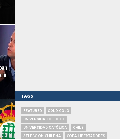
epan
olo
TAGS
FEATURED
COLO COLO
UNIVERSIDAD DE CHILE
UNIVERSIDAD CATÓLICA
CHILE
SELECCIÓN CHILENA
COPA LIBERTADORES