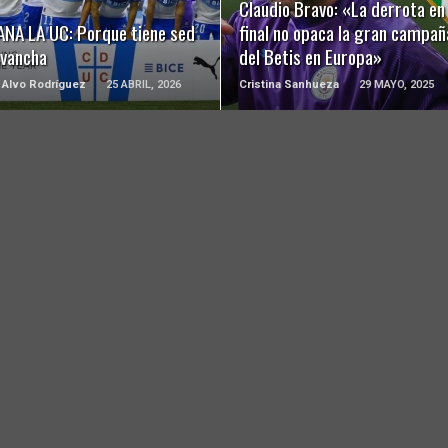
Claudio Bravo: «La derrota en 
ANA LA UC: Porque tiene sed
final no opaca la gran campañ
evancha
del Betis en Europa»
 Alvo Rodríguez
25 ABRIL, 2026
Cristina Sanhueza
29 MAYO, 2025