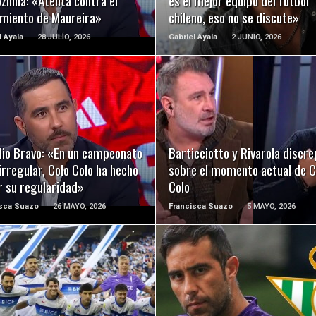
zinha: «Atenta contra el
es el mejor equipo del fútbol
imiento de Maureira»
chileno, eso no se discute»
l Ayala
28 JULIO, 2026
Gabriel Ayala
2 JUNIO, 2026
LEER MÁS
LEER MÁS
dio Bravo: «En un campeonato
Barticciotto y Rivarola discr
rregular, Colo Colo ha hecho
sobre el momento actual de C
r su regularidad»
Colo
isca Suazo
26 MAYO, 2026
Francisca Suazo
5 MAYO, 2026
LEER MÁS
LEER MÁS