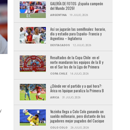
GALERÍA DE FOTOS: ¡España campeón
del Mundo 2026!
ARGENTINA
19 JULIO, 2026
Así se jugarán las semifinales: horario,
día y estadio para España- Francia y
Argentina – Inglaterra
DESTACADOS
12 JULIO, 2026
Resultados de la Copa Chile: en el
norte mandaron los equipos de la B y
en el Sur los de la Liga de Primera
COPA CHILE
14 JULIO, 2026
¿Dónde ver el partido y a qué hora?:
Arica vs Iquique paraliza la Primera B
ARICA
31 JULIO, 2026
y
Vozinha llega a Colo Colo ganando un
sueldo millonario, pero distante de los
jugadores mejor pagados del Cacique
COLO COLO
26 JULIO, 2026