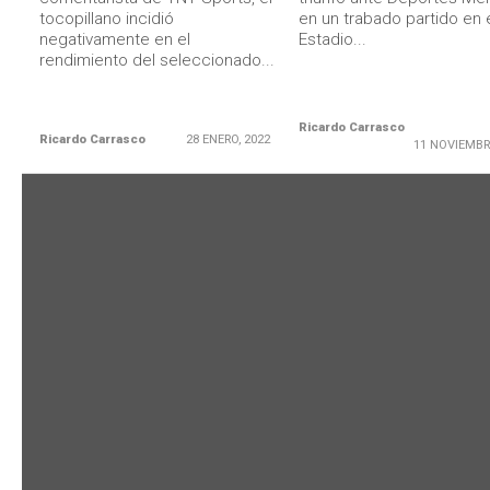
tocopillano incidió
en un trabado partido en 
negativamente en el
Estadio...
rendimiento del seleccionado...
Ricardo Carrasco
Ricardo Carrasco
28 ENERO, 2022
11 NOVIEMBR