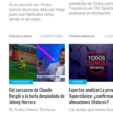
panelistas de Todos som
En su sección en «Todos
T+ecnicos en TNT Sport
somos técnicos», Marcelo Vega
analizaron la eliminación...
puso sus habítuales notas,
desde el de mejor...
Francisca Suazo
12 AGOSTO, 2024
Cristina Sanhueza
1 JULI
LEER MÁS
LEER MÁS
DESTACADOS
OPINIÓN
Del sarcasmo de Claudio
Expertos analizan La prev
Borghi a la burla despiadada de
Superclásico: ¿confirma
Johnny Herrera
alineaciones titulares?
En Todos Somos Técnicos
Las dudas que tienen Gu