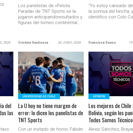
os
Los panelistas de «Pelota
“Yo estoy cansado de
s
Parada» de TNT Sports se la
la sonrisa del hincha,
jugaron anticipandoresultados y
identifico con Colo Col
figuras del torneo continental....
O, 2024
Cristina Sanhueza
20 JUNIO, 2024
Francisca Suazo
19
LEER MÁS
LEER MÁS
Ministerio Secretaría Gener
UNIVERSIDAD DE CHILE
OPINIÓN
ia del
La U hoy no tiene margen de
Los mejores de Chile
das las
error: lo dicen los panelistas de
Bolivia, según los pan
TNT Sports
Todos Somos Técnico
stavo
Con un invitado de honor, Fabián
Alexis Sánchez, Braya