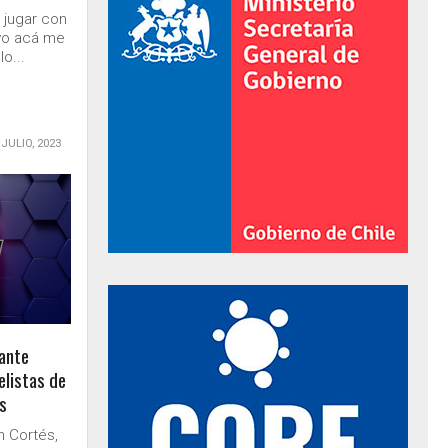
 jugar con
 yo acá me
o...
 JULIO, 2023
al de Gobierno
 ante
elistas de
s
n Cortés,