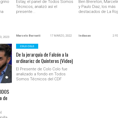
egrino
Estay, el panel de Todos Somos
Ben Brereton, Marcel
Técnicos, analizó así el
y Paulo Diaz, los más
na
presente...
destacados de La Roja
Marcelo Barranti
17 MARZO, 2022
Indiasan
2 F
O, 2023
COLO COLO
De la jerarquía de Falcón a la
ordinariez de Quinteros (Video)
El Presente de Colo Colo fue
analizado a fondo en Todos
Somos Técnicos del CDF
TODOS
o de
l
pilla