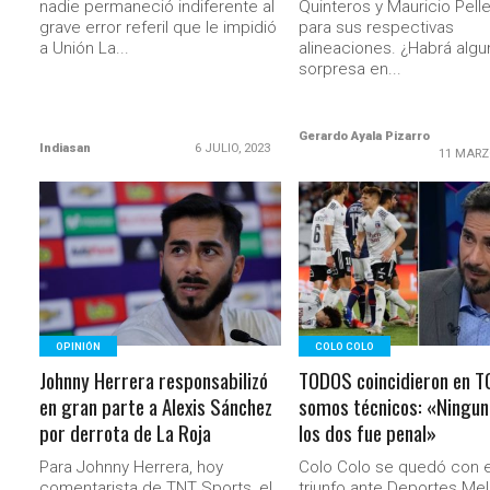
nadie permaneció indiferente al
Quinteros y Mauricio Pell
grave error referil que le impidió
para sus respectivas
a Unión La...
alineaciones. ¿Habrá algu
sorpresa en...
Gerardo Ayala Pizarro
Indiasan
6 JULIO, 2023
11 MARZ
LEER MÁS
LEER MÁS
OPINIÓN
COLO COLO
Johnny Herrera responsabilizó
TODOS coincidieron en 
en gran parte a Alexis Sánchez
somos técnicos: «Ningun
por derrota de La Roja
los dos fue penal»
Para Johnny Herrera, hoy
Colo Colo se quedó con e
comentarista de TNT Sports, el
triunfo ante Deportes Meli