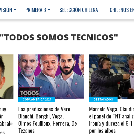
VISIÓN
PRIMERA B
SELECCIÓN CHILENA
CHILENOS E
 "TODOS SOMOS TECNICOS"
LEER MÁS
LEER MÁS
COPA AMERICA 2024
DESTACADOS
muy
Las predicciónes de Vero
Marcelo Vega, Claudi
ón
Bianchi, Borghi, Vega,
el panel de TNT anali
Cabral»
Olmos,Fouilloux, Herrera, De
ironía y dureza el 6-1
Tezanos
por los albos
Ministerio Secretaría Gener
tes