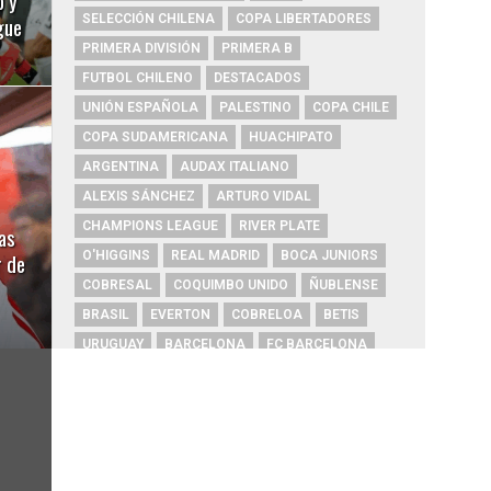
o y
SELECCIÓN CHILENA
COPA LIBERTADORES
gue
PRIMERA DIVISIÓN
PRIMERA B
FUTBOL CHILENO
DESTACADOS
UNIÓN ESPAÑOLA
PALESTINO
COPA CHILE
COPA SUDAMERICANA
HUACHIPATO
ARGENTINA
AUDAX ITALIANO
ALEXIS SÁNCHEZ
ARTURO VIDAL
CHAMPIONS LEAGUE
RIVER PLATE
as
O'HIGGINS
REAL MADRID
BOCA JUNIORS
r de
COBRESAL
COQUIMBO UNIDO
ÑUBLENSE
BRASIL
EVERTON
COBRELOA
BETIS
URUGUAY
BARCELONA
FC BARCELONA
PRIMERA A
UNIVERSIDAD DE CONCEPCIÓN
MAGALLANES
PSG
DEPORTES IQUIQUE