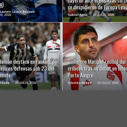
cayeron ante el Besiktas turc
o)
se despidieron de Europa Lea
 Lautaro Luque Besoaín
IO, 2026
Gabriel Ayala
31 JULIO, 2026
LEER MÁS
LEER MÁS
 Román destacó en ranking de
Guillermo Maripán recibió dur
mejores defensas sub 23 del
críticas tras su debut en Inte
inente
Porto Alegre
l Ayala
25 JULIO, 2026
Silvinho Neves
24 JULIO, 2026