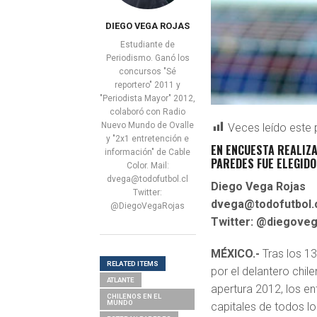
DIEGO VEGA ROJAS
Estudiante de
Periodismo. Ganó los
concursos "Sé
reportero" 2011 y
"Periodista Mayor" 2012,
colaboró con Radio
Nuevo Mundo de Ovalle
Veces leído este 
y "2x1 entretención e
EN ENCUESTA REALIZA
información" de Cable
PAREDES FUE ELEGID
Color. Mail:
dvega@todofutbol.cl
Diego Vega Rojas
Twitter:
dvega@todofutbol.
@DiegoVegaRojas
Twitter: @diegoveg
MÉXICO.-
Tras los 1
RELATED ITEMS
por el delantero chil
ATLANTE
apertura 2012, los e
CHILENOS EN EL
MUNDO
capitales de todos lo