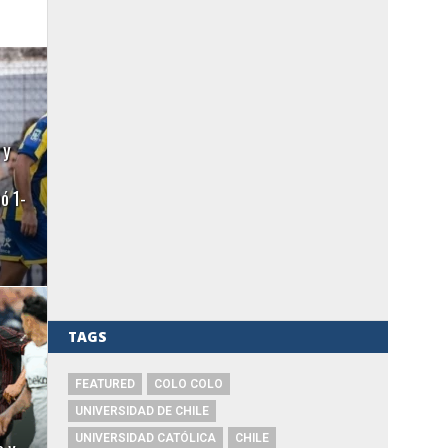
 y
ó 1-
TAGS
FEATURED
COLO COLO
UNIVERSIDAD DE CHILE
UNIVERSIDAD CATÓLICA
CHILE