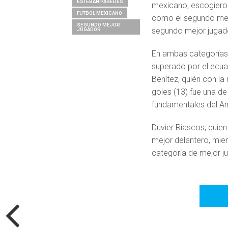
ESTEBAN PAREDES
mexicano, escogiero
FUTBOL MEXICANO
como el segundo mej
SEGUNDO MEJOR
segundo mejor jugad
JUGADOR
En ambas categorías,
superado por el ecuat
Benítez, quién con l
goles (13) fue una de
fundamentales del A
Duvier Riascos, quien
mejor delantero, mien
categoría de mejor j