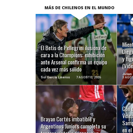
MÁS DE CHILENOS EN EL MUNDO
LEER MÁS
Mient
El Betis de Pellegrini ilusiona de
Diego
cara a la Champions: exhibición
y fig
ante Arsenal confirma un equipo
(Vide
cada vez más sólido
Julian
Sol Garcia Lineros
7 AGOSTO, 2026
3 AGOS
Con u
LEER MÁS
Vélez
Brayan Cortés imbatible y
Sampa
Argentinos Juniors completo su
en e