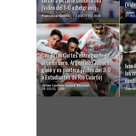
tercera victoria consecutiva
(Vide
(Video del 1-0 a Belgrano)
Julian
Francisca Suazo
2 AGOSTO, 2026
31 JUL
LEER MÁS
Con Brian Cortés entregando su
arco en cero, Argentinos Juniors
Iván
ganó y es puntero (Video del 3-0
los 
a Estudiantes de Río Cuarto)
cont
Julian Lautaro Luque Besoaín
29 JULIO, 2026
Gabrie