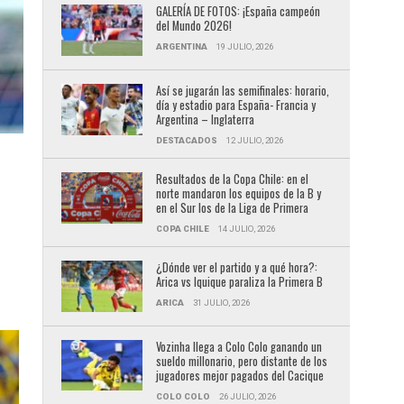
GALERÍA DE FOTOS: ¡España campeón
del Mundo 2026!
ARGENTINA
19 JULIO, 2026
Así se jugarán las semifinales: horario,
día y estadio para España- Francia y
Argentina – Inglaterra
DESTACADOS
12 JULIO, 2026
Resultados de la Copa Chile: en el
N
norte mandaron los equipos de la B y
en el Sur los de la Liga de Primera
COPA CHILE
14 JULIO, 2026
¿Dónde ver el partido y a qué hora?:
Arica vs Iquique paraliza la Primera B
ARICA
31 JULIO, 2026
Vozinha llega a Colo Colo ganando un
sueldo millonario, pero distante de los
jugadores mejor pagados del Cacique
COLO COLO
26 JULIO, 2026