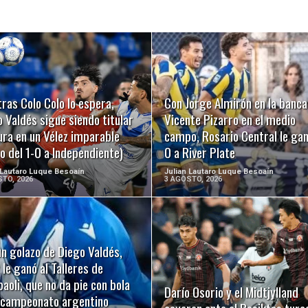
LEER MÁS
LEER MÁS
ras Colo Colo lo espera,
Con Jorge Almirón en la banca
 Valdés sigue siendo titular
Vicente Pizarro en el medio
ura en un Vélez imparable
campo, Rosario Central le gan
o del 1-0 a Independiente)
0 a River Plate
 Lautaro Luque Besoaín
Julian Lautaro Luque Besoaín
TO, 2026
3 AGOSTO, 2026
n golazo de Diego Valdés,
LEER MÁS
LEER MÁS
 le ganó al Talleres de
oli, que no da pie con bola
Darío Osorio y el Midtjylland
l campeonato argentino