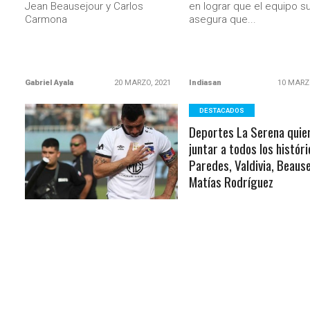
Jean Beausejour y Carlos
en lograr que el equipo s
Carmona
asegura que...
Gabriel Ayala
20 MARZO, 2021
Indiasan
10 MARZ
DESTACADOS
Deportes La Serena quie
LEER MÁS
juntar a todos los históri
Paredes, Valdivia, Beause
Matías Rodríguez
Dado el gran éxito que sig
COLO COLO
la incorporación de dos
Esteban Paredes rompió el
"referentes" como Jaime
silencio: «Recibí el pago de
Valdés y Humberto Suazo
ahora irían por una selec
Chile»
grandes jugadores que h
quedado libres en sus
Hay que pensar que Blanco y
respectivos clubes
Negro es una empresa y el Club