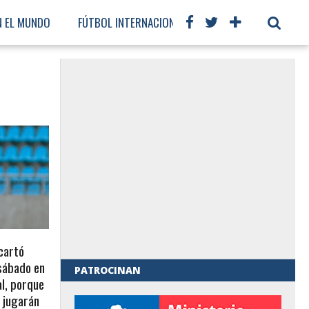
N EL MUNDO
FÚTBOL INTERNACIONAL
cartó
 sábado en
PATROCINAN
l, porque
 jugarán
al de Gobierno