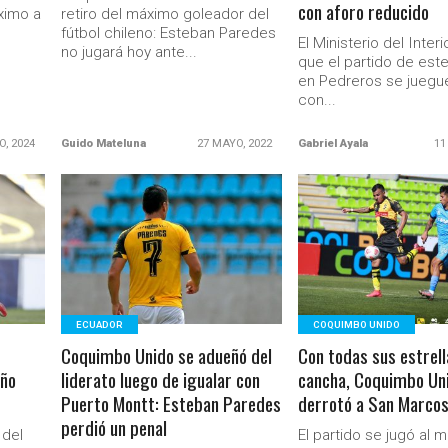
con aforo reducido
óximo a
retiro del máximo goleador del
fútbol chileno: Esteban Paredes
El Ministerio del Inter
no jugará hoy ante...
que el partido de est
en Pedreros se juegu
con...
O, 2024
Guido Mateluna
27 MAYO, 2022
Gabriel Ayala
11
LEER MÁS
LEER MÁS
Ministerio Secretaría Gener
ECUADOR
COQUIMBO UNIDO
Coquimbo Unido se adueñó del
Con todas sus estrell
año
liderato luego de igualar con
cancha, Coquimbo Un
Puerto Montt: Esteban Paredes
derrotó a San Marcos
perdió un penal
 del
El partido se jugó al 