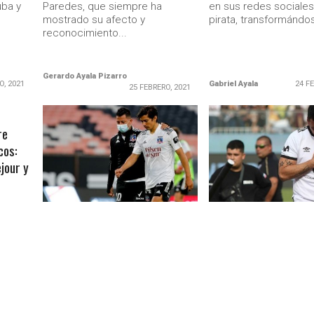
uba y
Paredes, que siempre ha
en sus redes sociales
mostrado su afecto y
pirata, transformándos
reconocimiento...
Gerardo Ayala Pizarro
O, 2021
Gabriel Ayala
24 F
25 FEBRERO, 2021
re
LEER MÁS
LEER MÁS
cos:
jour y
nificó
COLO COLO
COLO COLO
Ya parece maldición: Colo Colo
Esteban Paredes tien
jugará partido de definición
que en Colo Colo sus 
,
ción de
por mantenerse en Primera A
contados: «Si o si, e
an
retiro»
Colo Colo lo ganaba hasta el
último minuto con lo que se
Lo que estamos pasa