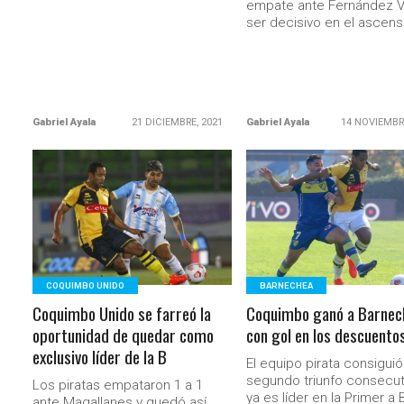
empate ante Fernández Vi
ser decisivo en el ascens
Gabriel Ayala
21 DICIEMBRE, 2021
Gabriel Ayala
14 NOVIEMBR
LEER MÁS
LEER MÁS
COQUIMBO UNIDO
BARNECHEA
Coquimbo Unido se farreó la
Coquimbo ganó a Barnec
oportunidad de quedar como
con gol en los descuento
exclusivo líder de la B
El equipo pirata consiguió
segundo triunfo consecut
Los piratas empataron 1 a 1
ya es líder en la Primer a B
ante Magallanes y quedó así