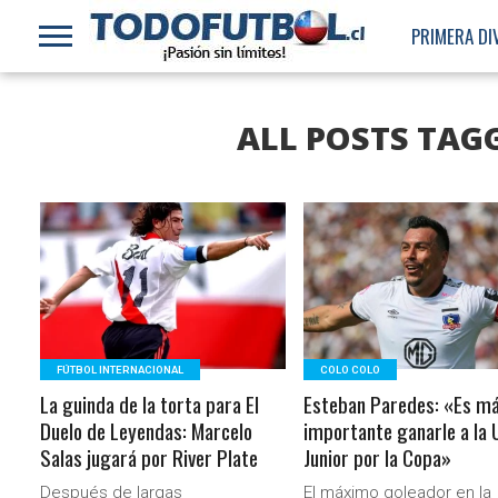
PRIMERA DI
ALL POSTS TAG
LEER MÁS
LEER MÁS
FÚTBOL INTERNACIONAL
COLO COLO
La guinda de la torta para El
Esteban Paredes: «Es m
Duelo de Leyendas: Marcelo
importante ganarle a la 
Salas jugará por River Plate
Junior por la Copa»
Después de largas
El máximo goleador en la