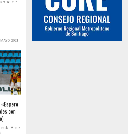
gueroa de
.
 MAYO, 2021
: «Espero
oles con
o)
 esta B de
ó