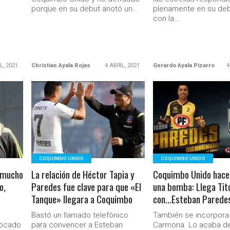
porque en su debut anotó un...
plenamente en su debu
con la...
L, 2021
Christian Ayala Rojas
4 ABRIL, 2021
Gerardo Ayala Pizarro
4
LEER MÁS
LEER MÁS
COQUIMBO UNIDO
COQUIMBO UNIDO
 mucho
La relación de Héctor Tapia y
Coquimbo Unido hace
o,
Paredes fue clave para que «El
una bomba: Llega Tit
Tanque» llegara a Coquimbo
con…Esteban Parede
Bastó un llamado telefónico
También se incorpora
focado
para convencer a Esteban
Carmona. Lo acaba de