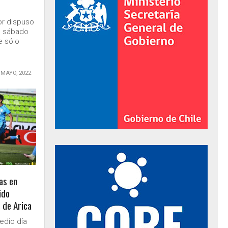
ior dispuso
e sábado
e sólo
 MAYO, 2022
al de Gobierno
as en
ido
 de Arica
medio día