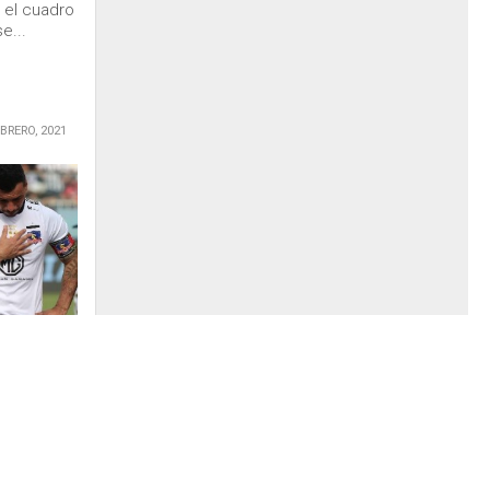
 el cuadro
e...
EBRERO, 2021
e claro
días están
ste año me
ndo en