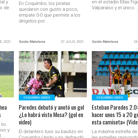
al y
en el estadio Elías Fi
En Coquimbo, los piratas
o de...
Valparaíso y el único..
quedaron con gusto a poco,
empate 0-0 que permite a los
dirigidos por...
E, 2021
Guido Mateluna
27 JULIO, 2021
Guido Mateluna
24
LEER MÁS
LEER MÁS
COQUIMBO UNIDO
COQUIMBO UNIDO
hea
Paredes debutó y anotó un gol
Esteban Paredes 2.0
s
¿Lo habrá visto Mosa? (gol en
hacer unos 15 a 20 g
video)
esta camiseta» (Vide
 su
ivo y
El delantero tuvo su bautizo en
La máxima estrella de
....
Coquimbo Unido y no defraudó
las estrellas respondi