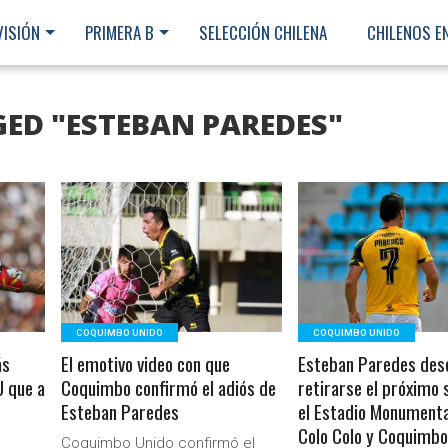
VISIÓN
PRIMERA B
SELECCIÓN CHILENA
CHILENOS E
GED "ESTEBAN PAREDES"
LEER MÁS
LEER MÁS
COQUIMBO UNIDO
COQUIMBO UNIDO
ás
El emotivo video con que
Esteban Paredes des
U que a
Coquimbo confirmó el adiós de
retirarse el próximo
Esteban Paredes
el Estadio Monumenta
Colo Colo y Coquimbo
Ministerio Secretaría Gener
Coquimbo Unido confirmó el