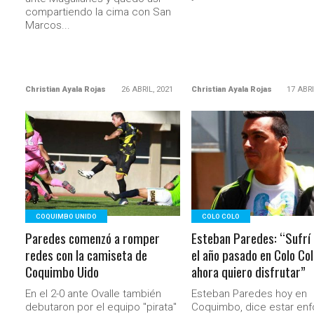
compartiendo la cima con San
Marcos...
Christian Ayala Rojas
26 ABRIL, 2021
Christian Ayala Rojas
17 ABRI
LEER MÁS
LEER MÁS
COQUIMBO UNIDO
COLO COLO
Paredes comenzó a romper
Esteban Paredes: “Sufrí
redes con la camiseta de
el año pasado en Colo Col
Coquimbo Uido
ahora quiero disfrutar”
En el 2-0 ante Ovalle también
Esteban Paredes hoy en
debutaron por el equipo "pirata"
Coquimbo, dice estar en