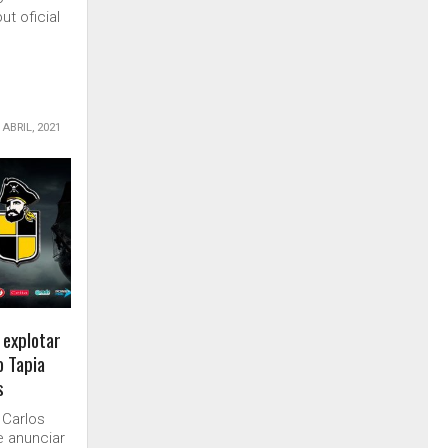
t oficial
 ABRIL, 2021
 explotar
o Tapia
s
 Carlos
 anunciar