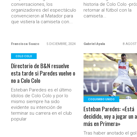
conversaciones, los
historia de Colo Colo -pr
organizadores del espectáculo
retornar al fútbol con la
convencieron al Matador para
camiseta...
que vistiera la camiseta con...
Francisca Suazo
5 DICIEMBRE, 2024
Gabriel Ayala
8 AGOST
COLO COLO
Directorio de B&N resuelve
LEER MÁS
esta tarde si Paredes vuelve o
no a Colo Colo
Esteban Paredes es el último
ídolos de Colo Colo y por lo
COQUIMBO UNIDO
mismo siempre ha sido
Esteban Paredes: «Está
evidente su intención de
terminar su carrera en el club
decidido, voy a jugar un 
popular
más en Primera»
Tras haber anotado el gol