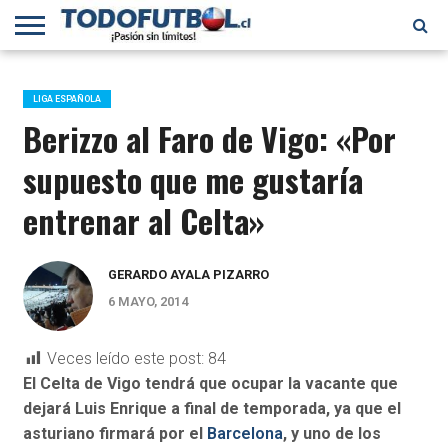
PRIMERA
DIVISIÓN
PRIMERA
SELECCIÓN
CHILENOS
FÚTBOL
B
CHILENA
EN EL
INTERNACIONAL
LIGA ESPAÑOLA
MUNDO
Berizzo al Faro de Vigo: «Por
supuesto que me gustaría
entrenar al Celta»
GERARDO AYALA PIZARRO
6 MAYO, 2014
Veces leído este post:
84
El
Celta de Vigo
tendrá que ocupar la vacante que
dejará Luis Enrique a final de temporada, ya que el
asturiano firmará por el
Barcelona
, y uno de los