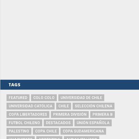
TAGS
FEATURED
COLO COLO
UNIVERSIDAD DE CHILE
UNIVERSIDAD CATÓLICA
CHILE
SELECCIÓN CHILENA
COPA LIBERTADORES
PRIMERA DIVISIÓN
PRIMERA B
FUTBOL CHILENO
DESTACADOS
UNIÓN ESPAÑOLA
PALESTINO
COPA CHILE
COPA SUDAMERICANA