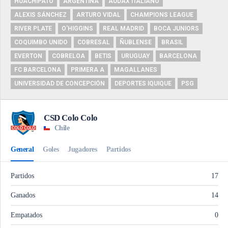
HUACHIPATO
ARGENTINA
AUDAX ITALIANO
ALEXIS SÁNCHEZ
ARTURO VIDAL
CHAMPIONS LEAGUE
RIVER PLATE
O'HIGGINS
REAL MADRID
BOCA JUNIORS
COQUIMBO UNIDO
COBRESAL
ÑUBLENSE
BRASIL
EVERTON
COBRELOA
BETIS
URUGUAY
BARCELONA
FC BARCELONA
PRIMERA A
MAGALLANES
UNIVERSIDAD DE CONCEPCIÓN
DEPORTES IQUIQUE
PSG