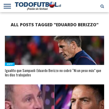
PRIMERA
DIVISIÓN
PRIMERA
SELECCIÓN
CHILENOS
FÚTBOL
ALL POSTS TAGGED "EDUARDO BERIZZO"
B
CHILENA
EN EL
INTERNACIONAL
MUNDO
ANFP
Igualito que Sampaoli: Eduardo Berizzo no cobró “Ni un peso más” que
los días trabajados