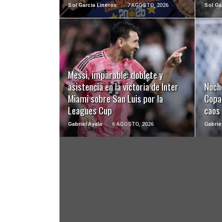
Sol Garcia Lineros
7 AGOSTO, 2026
Sol Ga
LEER MÁS
Messi, imparable: doblete y
asistencia en la victoria de Inter
Noch
Miami sobre San Luis por la
Copa 
Leagues Cup
caos
Gabriel Ayala
6 AGOSTO, 2026
Gabrie