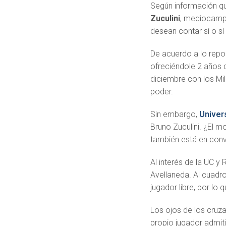
Según información 
Zuculini
, mediocamp
desean contar sí o sí
De acuerdo a lo repor
ofreciéndole 2 años d
diciembre con los Mil
poder.
Sin embargo,
Univer
Bruno Zuculini. ¿El m
también está en conv
Al interés de la UC y
Avellaneda. Al cuadro
jugador libre, por lo
Los ojos de los cruz
propio jugador admiti