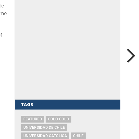
de
e me
4′
TAGS
FEATURED
COLO COLO
UNIVERSIDAD DE CHILE
UNIVERSIDAD CATÓLICA
CHILE