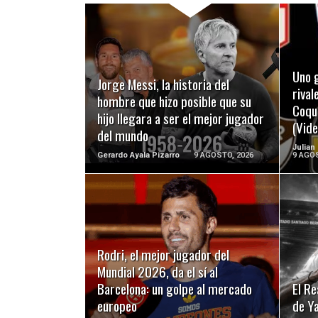
LEER MÁS
Uno g
Jorge Messi, la historia del
rival
hombre que hizo posible que su
Coqu
hijo llegara a ser el mejor jugador
(Vide
del mundo
Julian
Gerardo Ayala Pizarro
9 AGOSTO, 2026
9 AGOS
LEER MÁS
Rodri, el mejor jugador del
Mundial 2026, da el sí al
Barcelona: un golpe al mercado
El Re
europeo
de Y