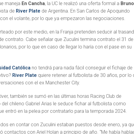
que maneja
En Cancha
, la UC le realizó una oferta formal a
Brun
ista de
River Plate
de Argentina. En San Carlos de Apoquindo
 con el volante, por lo que ya empezaron las negociaciones.
teado por este medio, en la Franja pretenden seducir al trasand
e contrato. Cabe señalar que Zuculini termina contrato el 31 de
lonarios, por lo que en caso de llegar lo haría con el pase en su
sidad Católica
no tendrá para nada fácil conseguir el fichaje de
otivo?
River Plate
quiere retener al futbolista de 30 años, por lo
ersaciones con el ex Manchester City.
 River, también se sumó en las últimas horas Racing Club de
 del chileno Gabriel Arias le seduce fichar al futbolista como
 que entró en la pelea por contratarlo para la temporada 2024.
ados en contar con Zuculini estaban puestos desde enero, ya qu
ó contactos con Ariel Holan a principio de año. “Me había habl