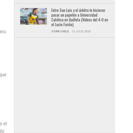
o
Entre San Luis y el árbitro le hicieron
pasar un papelón a Universidad
Católica en Quillota (Videos del 4-0 en
el Lucio Fariña)
ino
COPA CHILE
12 JULIO, 2026
 que
e el
ado