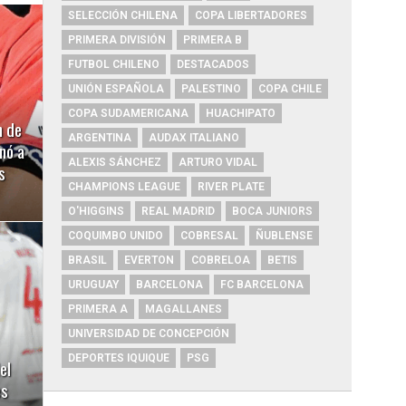
SELECCIÓN CHILENA
COPA LIBERTADORES
PRIMERA DIVISIÓN
PRIMERA B
FUTBOL CHILENO
DESTACADOS
UNIÓN ESPAÑOLA
PALESTINO
COPA CHILE
COPA SUDAMERICANA
HUACHIPATO
n de
ARGENTINA
AUDAX ITALIANO
nó a
ALEXIS SÁNCHEZ
ARTURO VIDAL
s
CHAMPIONS LEAGUE
RIVER PLATE
O'HIGGINS
REAL MADRID
BOCA JUNIORS
COQUIMBO UNIDO
COBRESAL
ÑUBLENSE
BRASIL
EVERTON
COBRELOA
BETIS
URUGUAY
BARCELONA
FC BARCELONA
PRIMERA A
MAGALLANES
UNIVERSIDAD DE CONCEPCIÓN
DEPORTES IQUIQUE
PSG
el
es