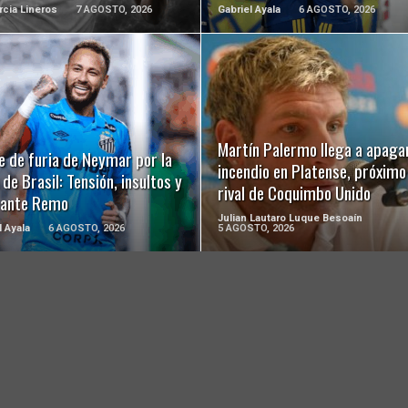
rcia Lineros
7 AGOSTO, 2026
Gabriel Ayala
6 AGOSTO, 2026
LEER MÁS
LEER MÁS
Martín Palermo llega a apagar
e de furia de Neymar por la
incendio en Platense, próximo
de Brasil: Tensión, insultos y
rival de Coquimbo Unido
 ante Remo
Julian Lautaro Luque Besoaín
l Ayala
6 AGOSTO, 2026
5 AGOSTO, 2026