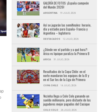
GALERÍA DE FOTOS: ¡España campeón
del Mundo 2026!
ARGENTINA
19 JULIO, 2026
Así se jugarán las semifinales: horario,
día y estadio para España- Francia y
Argentina – Inglaterra
DESTACADOS
12 JULIO, 2026
¿Dónde ver el partido y a qué hora?:
Arica vs Iquique paraliza la Primera B
ARICA
31 JULIO, 2026
Resultados de la Copa Chile: en el
norte mandaron los equipos de la B y
en el Sur los de la Liga de Primera
COPA CHILE
14 JULIO, 2026
Cap
Vozinha llega a Colo Colo ganando un
o
sueldo millonario, pero distante de los
jugadores mejor pagados del Cacique
COLO COLO
26 JULIO, 2026