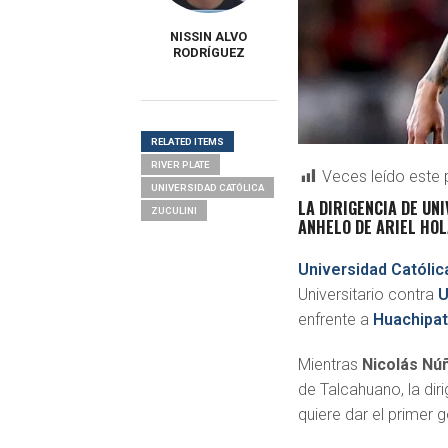
NISSIN ALVO
RODRÍGUEZ
RELATED ITEMS
RIVER PLATE
Veces leído este 
UNIVERSIDAD CATÓLICA
LA DIRIGENCIA DE UN
ZUCULINI
ANHELO DE ARIEL HOL
Universidad Católic
Universitario contra
U
enfrente a
Huachipa
Mientras
Nicolás Nú
de Talcahuano, la dir
quiere dar el primer 