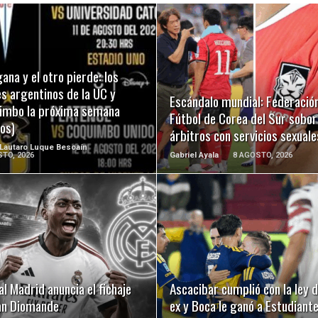
LEER MÁS
LEER MÁS
ana y el otro pierde: los
es argentinos de la UC y
Escándalo mundial: Federació
imbo la próxima semana
Fútbol de Corea del Sur sobor
os)
árbitros con servicios sexuale
 Lautaro Luque Besoaín
TO, 2026
Gabriel Ayala
8 AGOSTO, 2026
LEER MÁS
LEER MÁS
al Madrid anuncia el fichaje
Ascacibar cumplió con la ley d
an Diomande
ex y Boca le ganó a Estudiant