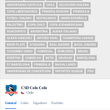
UNIVERSIDAD CATÓLICA
CHILE
SELECCIÓN CHILENA
COPA LIBERTADORES
PRIMERA DIVISIÓN
PRIMERA B
FUTBOL CHILENO
DESTACADOS
UNIÓN ESPAÑOLA
PALESTINO
COPA CHILE
COPA SUDAMERICANA
HUACHIPATO
ARGENTINA
AUDAX ITALIANO
ALEXIS SÁNCHEZ
ARTURO VIDAL
CHAMPIONS LEAGUE
RIVER PLATE
O'HIGGINS
REAL MADRID
BOCA JUNIORS
COQUIMBO UNIDO
COBRESAL
ÑUBLENSE
BRASIL
EVERTON
COBRELOA
BETIS
URUGUAY
BARCELONA
FC BARCELONA
PRIMERA A
MAGALLANES
UNIVERSIDAD DE CONCEPCIÓN
DEPORTES IQUIQUE
PSG