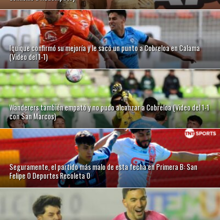
Iquique confirmó su mejoría y le sacó un punto a Cobreloa en Calama
(Video del 1-1)
Wanderers también empató y no pudo alcanzar a Cobreloa (Video del 1-1
con San Marcos)
Seguramente, el partido más malo de esta fecha en Primera B: San
Felipe 0 Deportes Recoleta 0