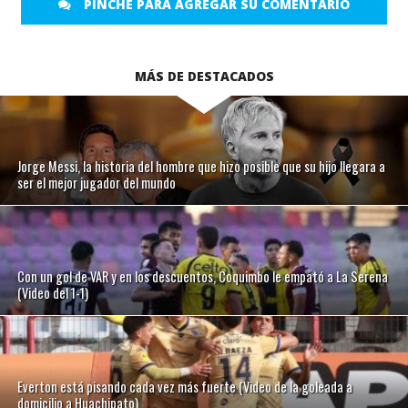
PINCHE PARA AGREGAR SU COMENTARIO
MÁS DE DESTACADOS
Jorge Messi, la historia del hombre que hizo posible que su hijo llegara a
ser el mejor jugador del mundo
Con un gol de VAR y en los descuentos, Coquimbo le empató a La Serena
(Video del 1-1)
Everton está pisando cada vez más fuerte (Video de la goleada a
domicilio a Huachipato)