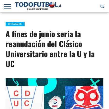
PRIMERA
DIVISIÓN
PRIMERA
SELECCIÓN
CHILENOS
FÚTBOL
B
CHILENA
EN EL
INTERNACIONAL
DESTACADOS
MUNDO
A fines de junio sería la
reanudación del Clásico
Universitario entre la U y la
UC