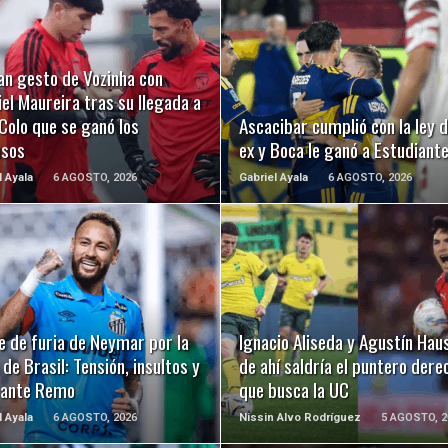
LEER MÁS
LEER MÁS
an gesto de Vozinha con
el Maureira tras su llegada a
Colo que se ganó los
Ascacibar cumplió con la ley d
usos
ex y Boca le ganó a Estudiant
l Ayala
6 AGOSTO, 2026
Gabriel Ayala
6 AGOSTO, 2026
LEER MÁS
LEER MÁS
e de furia de Neymar por la
Ignacio Aliseda y Agustín Hau
de Brasil: Tensión, insultos y
de ahí saldría el puntero dere
 ante Remo
que busca la UC
l Ayala
6 AGOSTO, 2026
Nissin Alvo Rodríguez
5 AGOSTO, 2