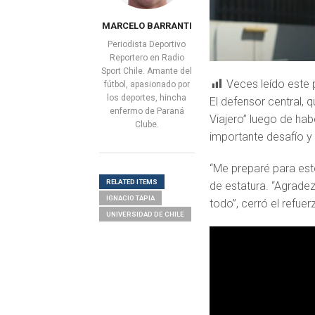
MARCELO BARRANTI
Periodista Deportivo
Reportero en Radio
Sport Chile. Amante del
Veces leído este 
fútbol, apasionado por
los deportes, hincha
El defensor central,
enfermo de Paraná
Viajero” luego de ha
Clube.
importante desafío y 
“Me preparé para esto
RELATED ITEMS
de estatura. “Agradez
IGNACIO TAPIA
todo”, cerró el refue
UNIVERSIDAD DE CHILE