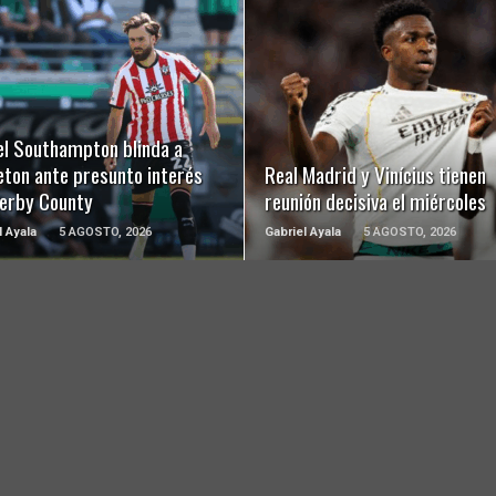
LEER MÁS
LEER MÁS
el Southampton blinda a
eton ante presunto interés
Real Madrid y Vinícius tienen
Derby County
reunión decisiva el miércoles
l Ayala
5 AGOSTO, 2026
Gabriel Ayala
5 AGOSTO, 2026