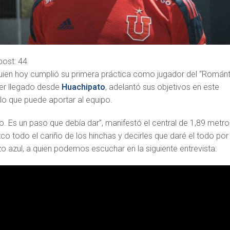
post:
44
 quien hoy cumplió su primera práctica como jugador del “Román
ber llegado desde
Huachipato
, adelantó sus objetivos en este
lo que puede aportar al equipo.
. Es un paso que debía dar”, manifestó el central de 1,89 metro
co todo el cariño de los hinchas y decirles que daré el todo por 
rzo azul, a quien podemos escuchar en la siguiente entrevista: