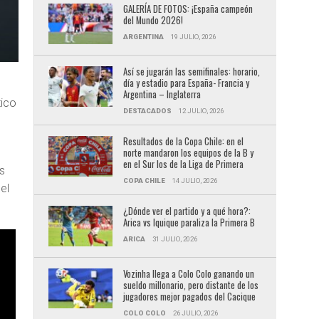
GALERÍA DE FOTOS: ¡España campeón
del Mundo 2026!
ARGENTINA
19 JULIO, 2026
Así se jugarán las semifinales: horario,
día y estadio para España- Francia y
Argentina – Inglaterra
tico
DESTACADOS
12 JULIO, 2026
Resultados de la Copa Chile: en el
norte mandaron los equipos de la B y
en el Sur los de la Liga de Primera
s
COPA CHILE
14 JULIO, 2026
el
¿Dónde ver el partido y a qué hora?:
Arica vs Iquique paraliza la Primera B
ARICA
31 JULIO, 2026
Vozinha llega a Colo Colo ganando un
sueldo millonario, pero distante de los
jugadores mejor pagados del Cacique
COLO COLO
26 JULIO, 2026