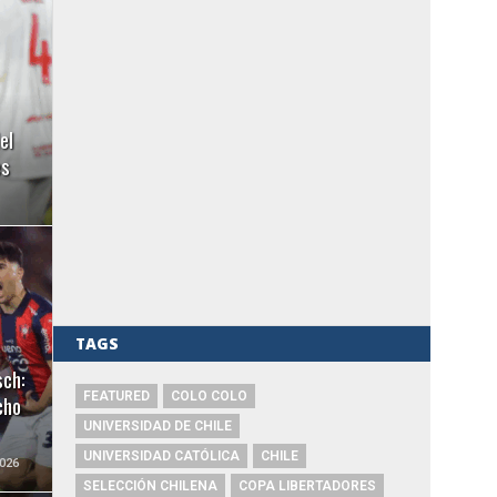
el
es
TAGS
sch:
FEATURED
COLO COLO
cho
UNIVERSIDAD DE CHILE
UNIVERSIDAD CATÓLICA
CHILE
026
SELECCIÓN CHILENA
COPA LIBERTADORES