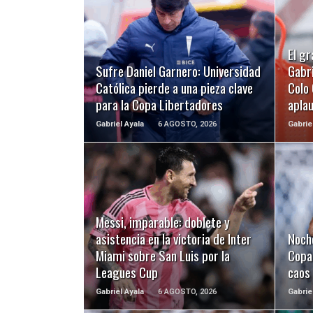
LEER MÁS
El gr
Sufre Daniel Garnero: Universidad
Gabri
Católica pierde a una pieza clave
Colo 
para la Copa Libertadores
apla
Gabriel Ayala
6 AGOSTO, 2026
Gabrie
LEER MÁS
Messi, imparable: doblete y
asistencia en la victoria de Inter
Noch
Miami sobre San Luis por la
Copa 
Leagues Cup
caos
Gabriel Ayala
6 AGOSTO, 2026
Gabrie