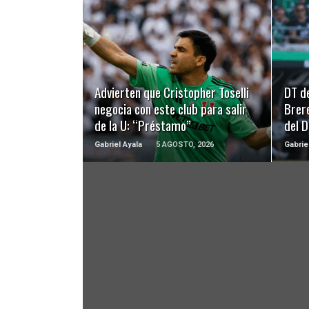
LEER MÁS
Advierten que Cristopher Toselli
DT d
negocia con este club para salir
Brer
de la U: “Préstamo”
del 
Gabriel Ayala
5 AGOSTO, 2026
Gabrie