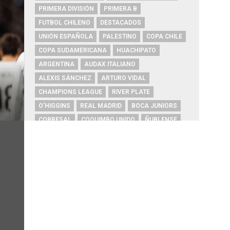
PRIMERA DIVISIÓN
PRIMERA B
FUTBOL CHILENO
DESTACADOS
UNIÓN ESPAÑOLA
PALESTINO
COPA CHILE
COPA SUDAMERICANA
HUACHIPATO
ARGENTINA
AUDAX ITALIANO
ALEXIS SÁNCHEZ
ARTURO VIDAL
CHAMPIONS LEAGUE
RIVER PLATE
O'HIGGINS
REAL MADRID
BOCA JUNIORS
COBRESAL
COQUIMBO UNIDO
ÑUBLENSE
BRASIL
EVERTON
COBRELOA
BETIS
URUGUAY
BARCELONA
FC BARCELONA
PRIMERA A
UNIVERSIDAD DE CONCEPCIÓN
MAGALLANES
PSG
DEPORTES IQUIQUE