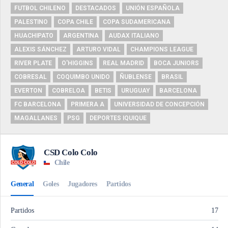
FUTBOL CHILENO
DESTACADOS
UNIÓN ESPAÑOLA
PALESTINO
COPA CHILE
COPA SUDAMERICANA
HUACHIPATO
ARGENTINA
AUDAX ITALIANO
ALEXIS SÁNCHEZ
ARTURO VIDAL
CHAMPIONS LEAGUE
RIVER PLATE
O'HIGGINS
REAL MADRID
BOCA JUNIORS
COBRESAL
COQUIMBO UNIDO
ÑUBLENSE
BRASIL
EVERTON
COBRELOA
BETIS
URUGUAY
BARCELONA
FC BARCELONA
PRIMERA A
UNIVERSIDAD DE CONCEPCIÓN
MAGALLANES
PSG
DEPORTES IQUIQUE