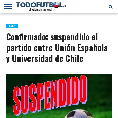
PRIMERA
DIVISIÓN
PRIMERA
SELECCIÓN
CHILENOS
FÚTBOL
B
CHILENA
EN EL
INTERNACIONAL
ANFP
MUNDO
Confirmado: suspendido el
partido entre Unión Española
y Universidad de Chile