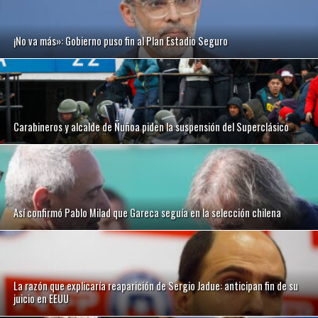
¡No va más»: Gobierno puso fin al Plan Estadio Seguro
Carabineros y alcalde de Ñuñoa piden la suspensión del Superclásico
Así confirmó Pablo Milad que Gareca seguía en la selección chilena
La razón que explicaría reaparición de Sergio Jadue: anticipan fin de su
juicio en EEUU