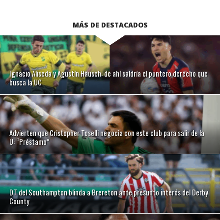
MÁS DE DESTACADOS
Ignacio Aliseda y Agustín Hausch: de ahí saldría el puntero derecho que
busca la UC
Advierten que Cristopher Toselli negocia con este club para salir de la
U: “Préstamo”
DT del Southampton blinda a Brereton ante presunto interés del Derby
County