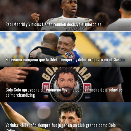
Real Madrid y Vinícius tienen reunión decisiva el miércoles
El técnico campeón que la UdeC recuperó y debutará justo en el Clásico
Colo Colo aprovecha el fenómeno Vozinha con avalancha de productos
de merchandizing
Vozinha: «Mi sueño siempre fue jugar en un club grande como Colo
Colo»