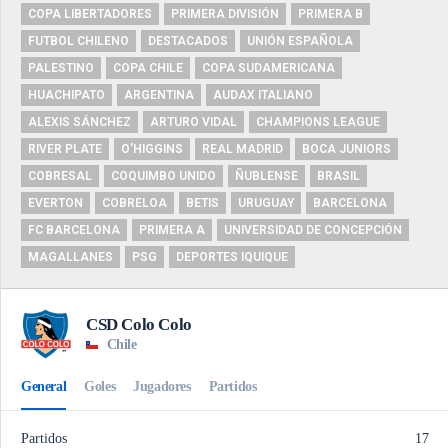
COPA LIBERTADORES
PRIMERA DIVISIÓN
PRIMERA B
FUTBOL CHILENO
DESTACADOS
UNIÓN ESPAÑOLA
PALESTINO
COPA CHILE
COPA SUDAMERICANA
HUACHIPATO
ARGENTINA
AUDAX ITALIANO
ALEXIS SÁNCHEZ
ARTURO VIDAL
CHAMPIONS LEAGUE
RIVER PLATE
O'HIGGINS
REAL MADRID
BOCA JUNIORS
COBRESAL
COQUIMBO UNIDO
ÑUBLENSE
BRASIL
EVERTON
COBRELOA
BETIS
URUGUAY
BARCELONA
FC BARCELONA
PRIMERA A
UNIVERSIDAD DE CONCEPCIÓN
MAGALLANES
PSG
DEPORTES IQUIQUE