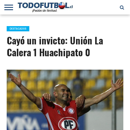
PRIMERA
DIVISIÓN
PRIMERA
SELECCIÓN
CHILENOS
FÚTBOL
B
CHILENA
EN EL
INTERNACIONAL
DESTACADOS
MUNDO
Cayó un invicto: Unión La
Calera 1 Huachipato 0