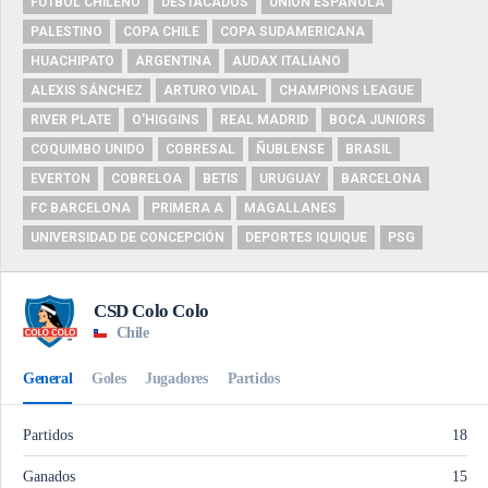
FUTBOL CHILENO
DESTACADOS
UNIÓN ESPAÑOLA
PALESTINO
COPA CHILE
COPA SUDAMERICANA
HUACHIPATO
ARGENTINA
AUDAX ITALIANO
ALEXIS SÁNCHEZ
ARTURO VIDAL
CHAMPIONS LEAGUE
RIVER PLATE
O'HIGGINS
REAL MADRID
BOCA JUNIORS
COQUIMBO UNIDO
COBRESAL
ÑUBLENSE
BRASIL
EVERTON
COBRELOA
BETIS
URUGUAY
BARCELONA
FC BARCELONA
PRIMERA A
MAGALLANES
UNIVERSIDAD DE CONCEPCIÓN
DEPORTES IQUIQUE
PSG