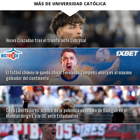
MÁS DE UNIVERSIDAD CATÓLICA
Voces Cruzadas tras el triunfo ante Cobresal
El fútbol chileno le quedó chico: Fernando Zampedri ahora es el máximo
goleador del continente
Copa Libertadores: árbitro de la polémica expulsión de Balogun en el
Mundial dirigirá a la UC ante Estudiantes