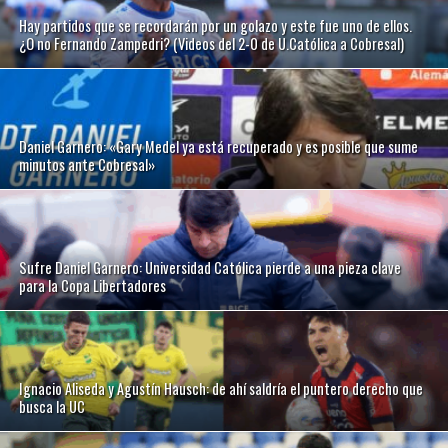
Hay partidos que se recordarán por un golazo y este fue uno de ellos.
¿O no Fernando Zampedri? (Videos del 2-0 de U.Católica a Cobresal)
Daniel Garnero: «Gary Medel ya está recuperado y es posible que sume
minutos ante Cobresal»
Sufre Daniel Garnero: Universidad Católica pierde a una pieza clave
para la Copa Libertadores
Ignacio Aliseda y Agustín Hausch: de ahí saldría el puntero derecho que
busca la UC