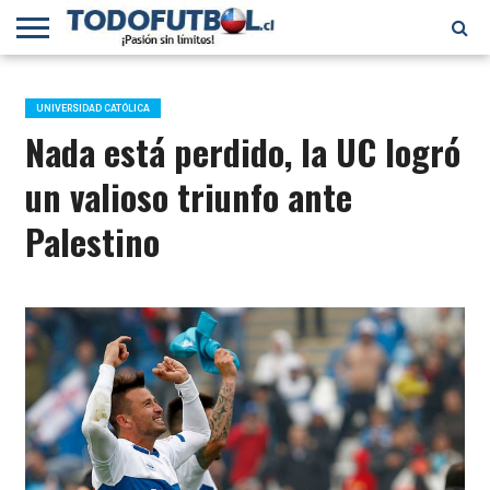
PRIMERA
DIVISIÓN
PRIMERA
SELECCIÓN
CHILENOS
FÚTBOL
B
CHILENA
EN EL
INTERNACIONAL
UNIVERSIDAD CATÓLICA
MUNDO
Nada está perdido, la UC logró
un valioso triunfo ante
Palestino