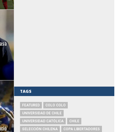
casa
TAGS
FEATURED
COLO COLO
UNIVERSIDAD DE CHILE
UNIVERSIDAD CATÓLICA
CHILE
nció
SELECCIÓN CHILENA
COPA LIBERTADORES