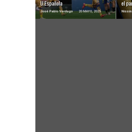
U.Española
el pa
José Pablo Verdugo
20 MAYO, 2025
Nissin