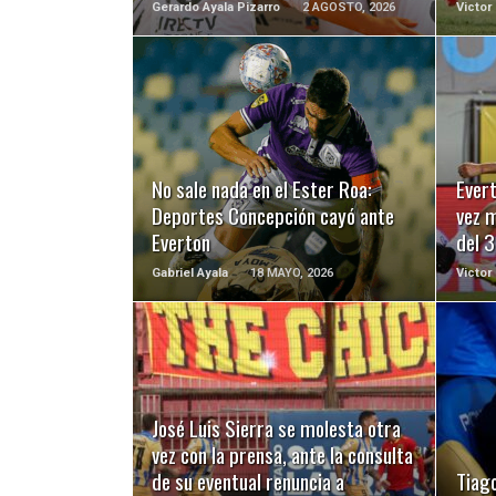
Gerardo Ayala Pizarro
2 AGOSTO, 2026
Victor
LEER MÁS
No sale nada en el Ester Roa:
Evert
Deportes Concepción cayó ante
vez m
Everton
del 3
Gabriel Ayala
18 MAYO, 2026
Victor
LEER MÁS
José Luis Sierra se molesta otra
vez con la prensa, ante la consulta
de su eventual renuncia a
Tiag