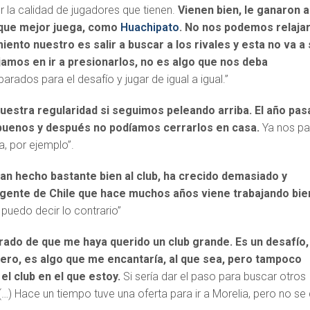
r la calidad de jugadores que tienen.
Vienen bien, le ganaron a
 que mejor juega, como
Huachipato
. No nos podemos relaja
iento nuestro es salir a buscar a los rivales y esta no va a
jamos en ir a presionarlos, no es algo que nos deba
rados para el desafío y jugar de igual a igual.”
uestra regularidad si seguimos peleando arriba. El año pa
buenos y después no podíamos cerrarlos en casa.
Ya nos p
, por ejemplo”.
an hecho bastante bien al club, ha crecido demasiado y
gente de Chile que hace muchos años viene trabajando bie
puedo decir lo contrario”
ado de que me haya querido un club grande. Es un desafío,
iero, es algo que me encantaría, al que sea, pero tampoco
l club en el que estoy.
Si sería dar el paso para buscar otros
 (…) Hace un tiempo tuve una oferta para ir a Morelia, pero no se 