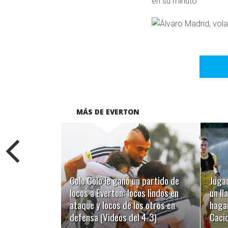
en su minuto”
MÁS DE EVERTON
LEER MÁS
Colo Colo le ganó un partido de
Jugad
locos a Everton: locos lindos en
un ll
ataque y locos de los otros en
hagan
defensa (Videos del 4-3)
Caci