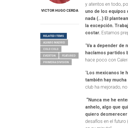
y atentos en todo, po
VICTOR HUGO CERDA
uno de los equipos
nada (…) El planteam
la excepción. Traba
costar.
Estamos prepa
RELATED ITEMS
ALVARO MADRID
“
Va a depender de n
COLO COLO
hacíamos partidos 
EVERTON
FEATURED
hace poco con Calera
PRIMERA DIVISIÓN
“
Los mexicanos le h
también hay mucha 
club ha mejorado, no 
“Nunca me he enter
anhelo, algo que qu
quiero desmerecer e
desafíos en el futuro