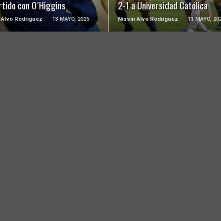
rtido con O´Higgins
2-1 a Universidad Católica
 Alvo Rodríguez
13 MAYO, 2025
Nissin Alvo Rodríguez
11 MAYO, 20