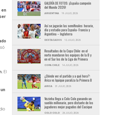
GALERÍA DE FOTOS: ¡España campeón
del Mundo 2026!
r en
ARGENTINA
19 JULIO, 2026
 ser
Así se jugarán las semifinales: horario,
día y estadio para España- Francia y
Argentina – Inglaterra
DESTACADOS
12 JULIO, 2026
sado
asó
Resultados de la Copa Chile: en el
norte mandaron los equipos de la B y
en el Sur los de la Liga de Primera
COPA CHILE
14 JULIO, 2026
n.
El
¿Dónde ver el partido y a qué hora?:
Arica vs Iquique paraliza la Primera B
ARICA
31 JULIO, 2026
 un
Vozinha llega a Colo Colo ganando un
sueldo millonario, pero distante de los
jugadores mejor pagados del Cacique
dio
COLO COLO
26 JULIO, 2026