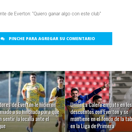
PINCHE PARA AGREGAR SU COMENTARIO
LEER MÁS
LEER MÁS
ores de Everton le hicieron
Unión La Calera empató en los
amado a su hinchada para que
descuentos con Everton y se
 sentir la localía ante el
mantiene en el fondo de la tab
que
en la Liga de Primera