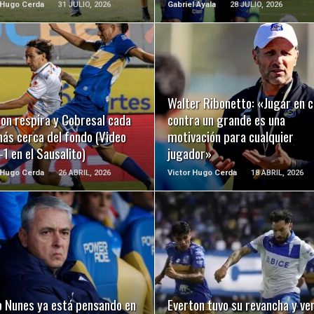
 Hugo Cerda
31 JULIO, 2026
Gabriel Ayala
28 JULIO, 2026
LEER MÁS
LEER MÁS
Walter Ribonetto: «Jugar en 
on respira y Cobresal cada
contra un grande es una
ás cerca del fondo (Video
motivación para cualquier
-1 en el Sausalito)
jugador»
 Hugo Cerda
26 ABRIL, 2026
Victor Hugo Cerda
18 ABRIL, 2026
LEER MÁS
LEER MÁS
o Nunes ya está pensando en
Everton tuvo su revancha y ve