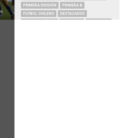
PRIMERA DIVISIÓN
PRIMERA B
25
FUTBOL CHILENO
DESTACADOS
UNIÓN ESPAÑOLA
PALESTINO
COPA CHILE
COPA SUDAMERICANA
HUACHIPATO
ARGENTINA
AUDAX ITALIANO
ALEXIS SÁNCHEZ
ARTURO VIDAL
CHAMPIONS LEAGUE
RIVER PLATE
O'HIGGINS
REAL MADRID
BOCA JUNIORS
COBRESAL
COQUIMBO UNIDO
ÑUBLENSE
BRASIL
EVERTON
COBRELOA
BETIS
URUGUAY
BARCELONA
FC BARCELONA
PRIMERA A
UNIVERSIDAD DE CONCEPCIÓN
MAGALLANES
PSG
DEPORTES IQUIQUE