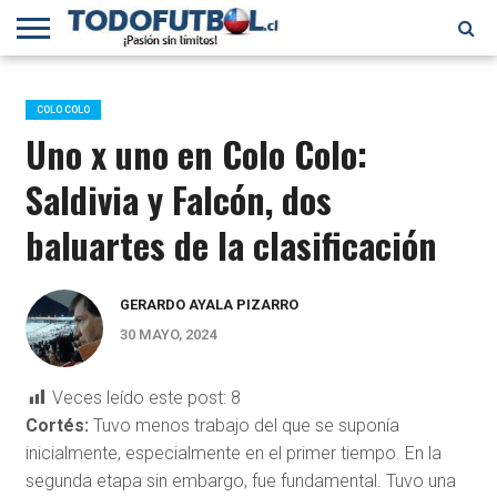
PRIMERA
DIVISIÓN
PRIMERA
SELECCIÓN
CHILENOS
FÚTBOL
B
CHILENA
EN EL
INTERNACIONAL
COLO COLO
MUNDO
Uno x uno en Colo Colo:
Saldivia y Falcón, dos
baluartes de la clasificación
GERARDO AYALA PIZARRO
30 MAYO, 2024
Veces leído este post:
8
Cortés:
Tuvo menos trabajo del que se suponía
inicialmente, especialmente en el primer tiempo. En la
segunda etapa sin embargo, fue fundamental. Tuvo una