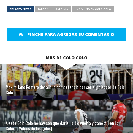
RELATED ITEMS
FALCÓN
SALDIVIA
UNO X UNO EN COLO COLO
PINCHE PARA AGREGAR SU COMENTARIO
MÁS DE COLO COLO
Maximiliano Romero detalla la competencia por ser el goleador de Colo
Colo
A este Colo Colo no hay con que darle: lo dio vuelta y ganó 2-1 en La
Calera (Videos de los goles)