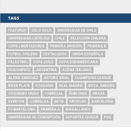
TAGS
FEATURED
COLO COLO
UNIVERSIDAD DE CHILE
UNIVERSIDAD CATÓLICA
CHILE
SELECCIÓN CHILENA
COPA LIBERTADORES
PRIMERA DIVISIÓN
PRIMERA B
FUTBOL CHILENO
DESTACADOS
UNIÓN ESPAÑOLA
PALESTINO
COPA CHILE
COPA SUDAMERICANA
HUACHIPATO
ARGENTINA
AUDAX ITALIANO
ALEXIS SÁNCHEZ
ARTURO VIDAL
CHAMPIONS LEAGUE
RIVER PLATE
O'HIGGINS
REAL MADRID
BOCA JUNIORS
COQUIMBO UNIDO
COBRESAL
ÑUBLENSE
BRASIL
EVERTON
COBRELOA
BETIS
URUGUAY
BARCELONA
FC BARCELONA
PRIMERA A
MAGALLANES
UNIVERSIDAD DE CONCEPCIÓN
DEPORTES IQUIQUE
PSG