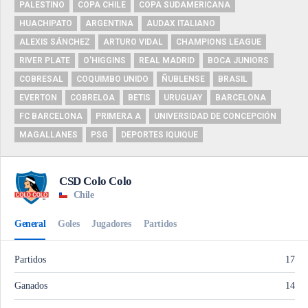
PALESTINO
COPA CHILE
COPA SUDAMERICANA
HUACHIPATO
ARGENTINA
AUDAX ITALIANO
ALEXIS SÁNCHEZ
ARTURO VIDAL
CHAMPIONS LEAGUE
RIVER PLATE
O'HIGGINS
REAL MADRID
BOCA JUNIORS
COBRESAL
COQUIMBO UNIDO
ÑUBLENSE
BRASIL
EVERTON
COBRELOA
BETIS
URUGUAY
BARCELONA
FC BARCELONA
PRIMERA A
UNIVERSIDAD DE CONCEPCIÓN
MAGALLANES
PSG
DEPORTES IQUIQUE