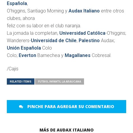
Española
,
O’higgins, Santiago Morning y
Audax Italiano
entre otros
clubes, ahora
feliz coin su labor en el club naranja.
La jornada la completan,
Universidad Católica
-O’higgins;
Wanderers-
Universidad de Chile
,
Palestino
Audax;
Unión Española
Colo
Colo;
Everton
Barnechea y
Magallanes
Cobresal.
/Cajis
RELATED ITEMS
FUTBOL INFANTIL LA ARAUCANA
PINCHE PARA AGREGAR SU COMENTARIO
MÁS DE AUDAX ITALIANO