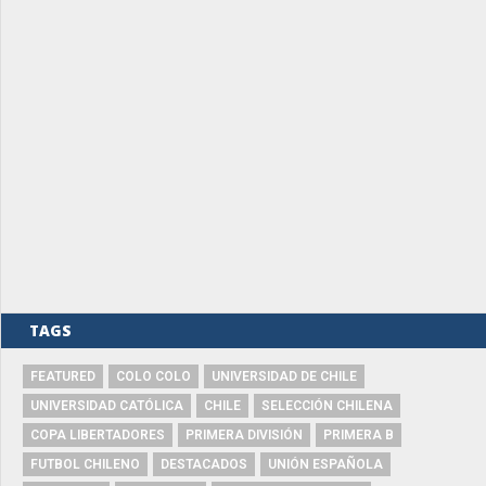
TAGS
FEATURED
COLO COLO
UNIVERSIDAD DE CHILE
UNIVERSIDAD CATÓLICA
CHILE
SELECCIÓN CHILENA
COPA LIBERTADORES
PRIMERA DIVISIÓN
PRIMERA B
FUTBOL CHILENO
DESTACADOS
UNIÓN ESPAÑOLA