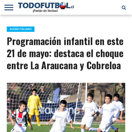
PRIMERA
DIVISIÓN
PRIMERA
SELECCIÓN
CHILENOS
FÚTBOL
B
CHILENA
EN EL
INTERNACIONAL
AUDAX ITALIANO
MUNDO
Programación infantil en este
21 de mayo: destaca el choque
entre La Araucana y Cobreloa