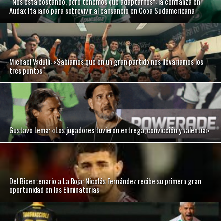
“Nos está costando, pero tenemos que adaptarnos”: la confianza en
Audax Italiano para sobrevivir al cansancio en Copa Sudamericana
Michael Vadulli: «Sabíamos que en un gran partido nos llevaríamos los
tres puntos“
Gustavo Lema: «Los jugadores tuvieron entrega, convicción y valentía»
Del Bicentenario a La Roja: Nicolás Fernández recibe su primera gran
oportunidad en las Eliminatorias