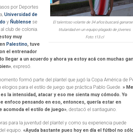
pasos por Deportes
a,
Universidad de
ido
y
Ñublense
se
El talentoso volante de 34 años buscará ganarse
 al club de colonia.
titularidad en un equipo plagado de jóvenes.
estoy muy
Foto: t13.cl
 en
Palestino
, tuve
on el entrenador
do llegar a un acuerdo y ahora ya estoy acá con muchas ga
bien»
, expresó.
momento formó parte del plantel que jugó la Copa América de P
 elogios para el estilo de juego que práctica Pablo Guede.
» M
es la intensidad, atacar y eso me sienta muy cómodo. Yo
me enfoco pensando en eso, entonces, quería estar en
 acomoda el estilo de juego»
, destacó el santiaguino.
bras para la juventud del plantel y como su experiencia puede
 del equipo.
«Ayuda bastante pues hoy en día el fútbol no sól