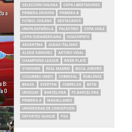
SELECCIÓN CHILENA
COPA LIBERTADORES
da a
PRIMERA DIVISIÓN
PRIMERA B
FUTBOL CHILENO
DESTACADOS
UNIÓN ESPAÑOLA
PALESTINO
COPA CHILE
COPA SUDAMERICANA
HUACHIPATO
ARGENTINA
AUDAX ITALIANO
ALEXIS SÁNCHEZ
ARTURO VIDAL
CHAMPIONS LEAGUE
RIVER PLATE
O'HIGGINS
REAL MADRID
BOCA JUNIORS
COQUIMBO UNIDO
COBRESAL
ÑUBLENSE
a B:
BRASIL
EVERTON
COBRELOA
BETIS
ta 0
URUGUAY
BARCELONA
FC BARCELONA
PRIMERA A
MAGALLANES
UNIVERSIDAD DE CONCEPCIÓN
DEPORTES IQUIQUE
PSG