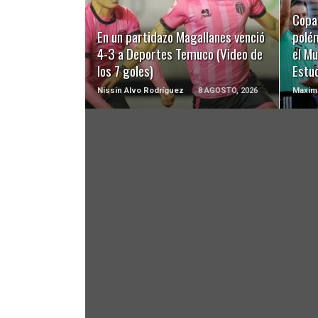
LEER MÁS
Copa 
En un partidazo Magallanes venció
polé
4-3 a Deportes Temuco (Video de
el Mu
los 7 goles)
Estu
Nissin Alvo Rodríguez
8 AGOSTO, 2026
Maximi