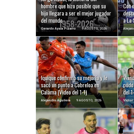
hombre que hizo posible que su
Con u
hijo llegara a ser el mejor jugador
desc
del mundo
a La 
Gerardo Ayala Pizarro
9 AGOSTO, 2026
Alejan
LEER MÁS
Iquique confirmó su mejoría y le
Wand
sacó un punto a Cobreloa en
pudo 
Calama (Video del 1-1)
del 1
Alejandro Aguilera
9 AGOSTO, 2026
Victor