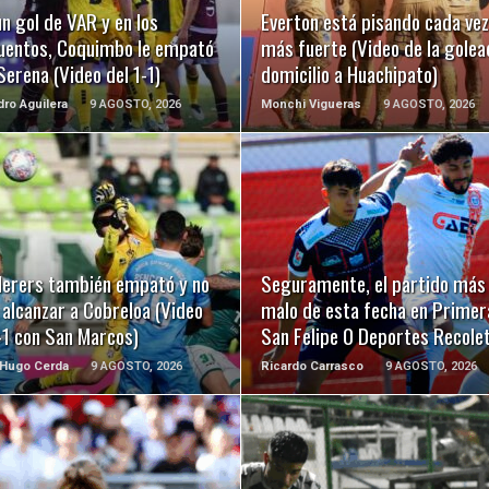
n gol de VAR y en los
Everton está pisando cada vez
uentos, Coquimbo le empató
más fuerte (Video de la golea
Serena (Video del 1-1)
domicilio a Huachipato)
dro Aguilera
9 AGOSTO, 2026
Monchi Vigueras
9 AGOSTO, 2026
LEER MÁS
LEER MÁS
erers también empató y no
Seguramente, el partido más
alcanzar a Cobreloa (Video
malo de esta fecha en Primer
-1 con San Marcos)
San Felipe 0 Deportes Recole
 Hugo Cerda
9 AGOSTO, 2026
Ricardo Carrasco
9 AGOSTO, 2026