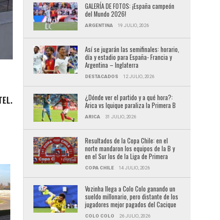
GALERÍA DE FOTOS: ¡España campeón
del Mundo 2026!
ARGENTINA
19 JULIO, 2026
Así se jugarán las semifinales: horario,
día y estadio para España- Francia y
Argentina – Inglaterra
DESTACADOS
12 JULIO, 2026
¿Dónde ver el partido y a qué hora?:
TEL.
Arica vs Iquique paraliza la Primera B
ARICA
31 JULIO, 2026
Resultados de la Copa Chile: en el
norte mandaron los equipos de la B y
en el Sur los de la Liga de Primera
COPA CHILE
14 JULIO, 2026
Vozinha llega a Colo Colo ganando un
sueldo millonario, pero distante de los
jugadores mejor pagados del Cacique
COLO COLO
26 JULIO, 2026