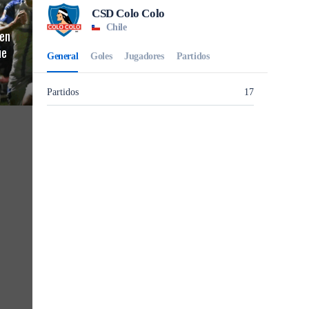
en
ue