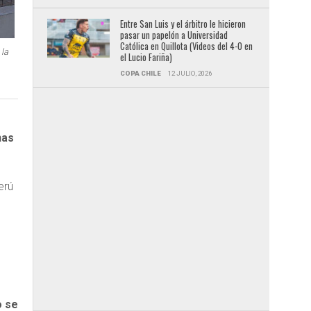
Entre San Luis y el árbitro le hicieron
pasar un papelón a Universidad
Católica en Quillota (Videos del 4-0 en
 la
el Lucio Fariña)
COPA CHILE
12 JULIO, 2026
nas
erú
e
o se