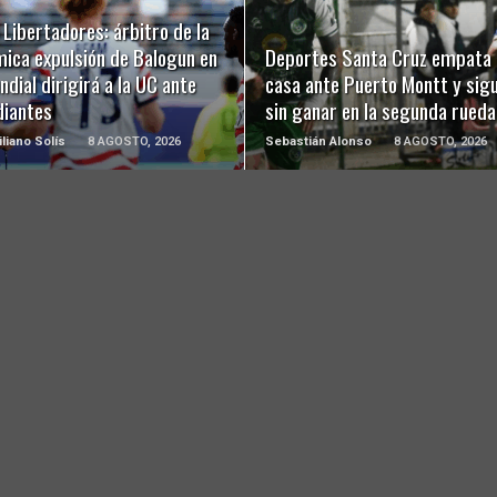
LEER MÁS
LEER MÁS
Libertadores: árbitro de la
mica expulsión de Balogun en
Deportes Santa Cruz empata 
ndial dirigirá a la UC ante
casa ante Puerto Montt y sig
diantes
sin ganar en la segunda rueda
liano Solís
8 AGOSTO, 2026
Sebastián Alonso
8 AGOSTO, 2026