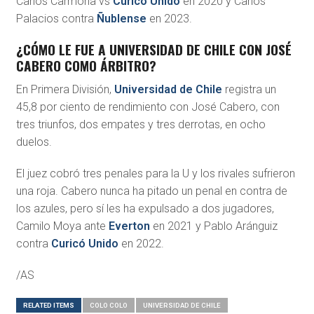
Carlos Carmona vs
Curicó Unido
en 2020 y Carlos
Palacios contra
Ñublense
en 2023.
¿CÓMO LE FUE A UNIVERSIDAD DE CHILE CON JOSÉ
CABERO COMO ÁRBITRO?
En Primera División,
Universidad de Chile
registra un
45,8 por ciento de rendimiento con José Cabero, con
tres triunfos, dos empates y tres derrotas, en ocho
duelos.
El juez cobró tres penales para la U y los rivales sufrieron
una roja. Cabero nunca ha pitado un penal en contra de
los azules, pero sí les ha expulsado a dos jugadores,
Camilo Moya ante
Everton
en 2021 y Pablo Aránguiz
contra
Curicó Unido
en 2022.
/AS
RELATED ITEMS
COLO COLO
UNIVERSIDAD DE CHILE