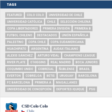
TAGS
FEATURED
COLO COLO
UNIVERSIDAD DE CHILE
UNIVERSIDAD CATÓLICA
CHILE
SELECCIÓN CHILENA
COPA LIBERTADORES
PRIMERA DIVISIÓN
PRIMERA B
FUTBOL CHILENO
DESTACADOS
UNIÓN ESPAÑOLA
PALESTINO
COPA CHILE
COPA SUDAMERICANA
HUACHIPATO
ARGENTINA
AUDAX ITALIANO
ALEXIS SÁNCHEZ
ARTURO VIDAL
CHAMPIONS LEAGUE
RIVER PLATE
O'HIGGINS
REAL MADRID
BOCA JUNIORS
COQUIMBO UNIDO
COBRESAL
ÑUBLENSE
BRASIL
EVERTON
COBRELOA
BETIS
URUGUAY
BARCELONA
FC BARCELONA
PRIMERA A
MAGALLANES
UNIVERSIDAD DE CONCEPCIÓN
DEPORTES IQUIQUE
PSG