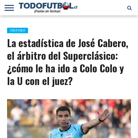
PRIMERA
DIVISIÓN
PRIMERA
SELECCIÓN
CHILENOS
FÚTBOL
B
CHILENA
EN EL
INTERNACIONAL
COLO COLO
MUNDO
La estadística de José Cabero,
el árbitro del Superclásico:
¿cómo le ha ido a Colo Colo y
la U con el juez?