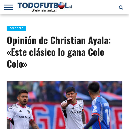
PRIMERA
DIVISIÓN
PRIMERA
SELECCIÓN
CHILENOS
FÚTBOL
B
CHILENA
EN EL
INTERNACIONAL
COLO COLO
MUNDO
Opinión de Christian Ayala:
«Este clásico lo gana Colo
Colo»