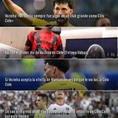
Vozinha: «Mi sueño siempre fue jugar en un club grande como Colo
Colo»
Así fue el primer día de Vozinha en Chile (Fotos y Videos)
Si Vozinha acepta la oferta de Marruecos , es porque le vio las…a Colo
Colo
Se cae el regreso de Jordhy Thompson: no será refuerzo de Colo Colo
por este motivo