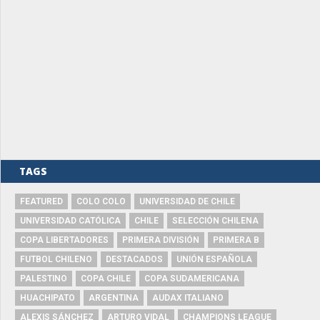
TAGS
FEATURED
COLO COLO
UNIVERSIDAD DE CHILE
UNIVERSIDAD CATÓLICA
CHILE
SELECCIÓN CHILENA
COPA LIBERTADORES
PRIMERA DIVISIÓN
PRIMERA B
FUTBOL CHILENO
DESTACADOS
UNIÓN ESPAÑOLA
PALESTINO
COPA CHILE
COPA SUDAMERICANA
HUACHIPATO
ARGENTINA
AUDAX ITALIANO
ALEXIS SÁNCHEZ
ARTURO VIDAL
CHAMPIONS LEAGUE