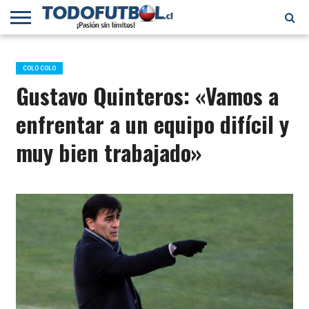
PRIMERA
DIVISIÓN
PRIMERA
SELECCIÓN
CHILENOS
FÚTBOL
B
CHILENA
EN EL
INTERNACIONAL
COLO COLO
MUNDO
Gustavo Quinteros: «Vamos a
enfrentar a un equipo difícil y
muy bien trabajado»