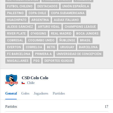
FUTBOL CHILENO
DESTACADOS
UNIÓN ESPAÑOLA
PALESTINO
COPA CHILE
COPA SUDAMERICANA
HUACHIPATO
ARGENTINA
AUDAX ITALIANO
ALEXIS SÁNCHEZ
ARTURO VIDAL
CHAMPIONS LEAGUE
RIVER PLATE
O'HIGGINS
REAL MADRID
BOCA JUNIORS
COBRESAL
COQUIMBO UNIDO
ÑUBLENSE
BRASIL
EVERTON
COBRELOA
BETIS
URUGUAY
BARCELONA
FC BARCELONA
PRIMERA A
UNIVERSIDAD DE CONCEPCIÓN
MAGALLANES
PSG
DEPORTES IQUIQUE