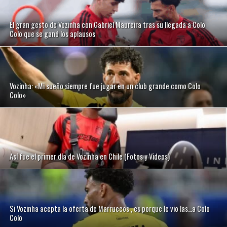
El gran gesto de Vozinha con Gabriel Maureira tras su llegada a Colo
Colo que se ganó los aplausos
Vozinha: «Mi sueño siempre fue jugar en un club grande como Colo
Colo»
Así fue el primer día de Vozinha en Chile (Fotos y Videos)
Si Vozinha acepta la oferta de Marruecos , es porque le vio las…a Colo
Colo