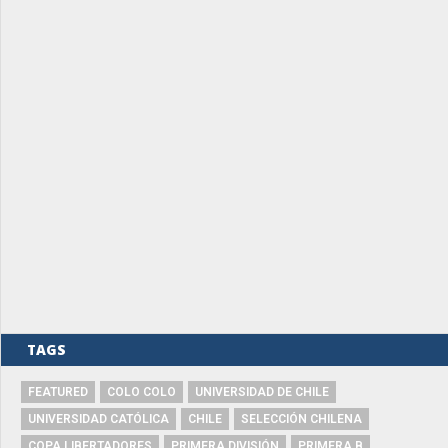
TAGS
FEATURED
COLO COLO
UNIVERSIDAD DE CHILE
UNIVERSIDAD CATÓLICA
CHILE
SELECCIÓN CHILENA
COPA LIBERTADORES
PRIMERA DIVISIÓN
PRIMERA B