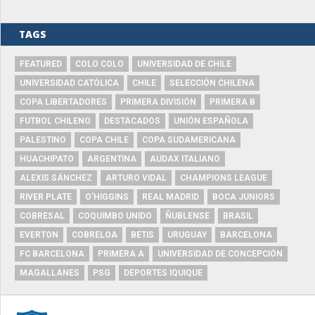
TAGS
FEATURED
COLO COLO
UNIVERSIDAD DE CHILE
UNIVERSIDAD CATÓLICA
CHILE
SELECCIÓN CHILENA
COPA LIBERTADORES
PRIMERA DIVISIÓN
PRIMERA B
FUTBOL CHILENO
DESTACADOS
UNIÓN ESPAÑOLA
PALESTINO
COPA CHILE
COPA SUDAMERICANA
HUACHIPATO
ARGENTINA
AUDAX ITALIANO
ALEXIS SÁNCHEZ
ARTURO VIDAL
CHAMPIONS LEAGUE
RIVER PLATE
O'HIGGINS
REAL MADRID
BOCA JUNIORS
COBRESAL
COQUIMBO UNIDO
ÑUBLENSE
BRASIL
EVERTON
COBRELOA
BETIS
URUGUAY
BARCELONA
FC BARCELONA
PRIMERA A
UNIVERSIDAD DE CONCEPCIÓN
MAGALLANES
PSG
DEPORTES IQUIQUE