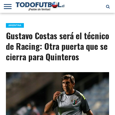
PRIMERA
DIVISIÓN
PRIMERA
SELECCIÓN
CHILENOS
FÚTBOL
B
CHILENA
EN EL
INTERNACIONAL
ARGENTINA
MUNDO
Gustavo Costas será el técnico
de Racing: Otra puerta que se
cierra para Quinteros