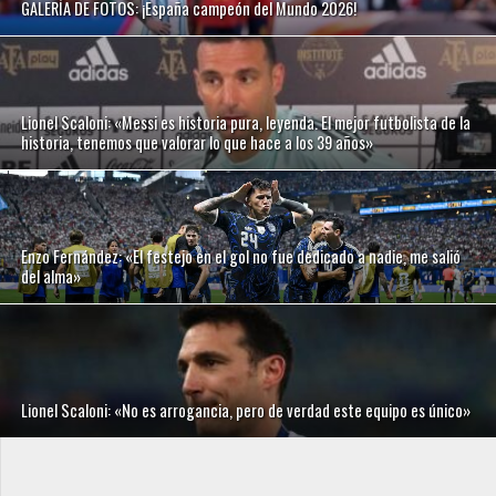
GALERÍA DE FOTOS: ¡España campeón del Mundo 2026!
Lionel Scaloni: «Messi es historia pura, leyenda. El mejor futbolista de la
historia, tenemos que valorar lo que hace a los 39 años»
Enzo Fernández: «El festejo en el gol no fue dedicado a nadie, me salió
del alma»
Lionel Scaloni: «No es arrogancia, pero de verdad este equipo es único»