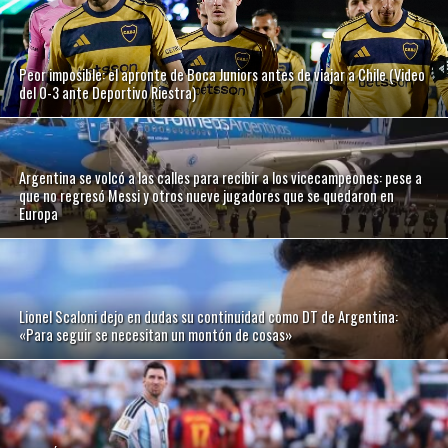
Peor imposible: el apronte de Boca Juniors antes de viajar a Chile (Video
del 0-3 ante Deportivo Riestra)
Argentina se volcó a las calles para recibir a los vicecampeones: pese a
que no regresó Messi y otros nueve jugadores que se quedaron en
Europa
Lionel Scaloni dejo en dudas su continuidad como DT de Argentina:
«Para seguir se necesitan un montón de cosas»