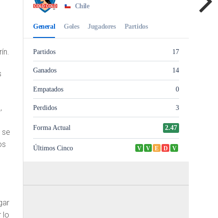
ín.
s
,
 se
os
gar
 lo