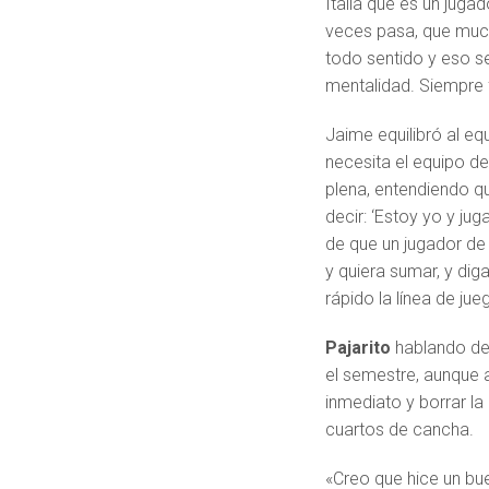
Italia que es un jugad
veces pasa, que mucho
todo sentido y eso s
mentalidad. Siempre 
Jaime equilibró al eq
necesita el equipo de
plena, entendiendo qu
decir: ‘Estoy yo y ju
de que un jugador de 
y quiera sumar, y di
rápido la línea de ju
Pajarito
hablando de 
el semestre, aunque 
inmediato y borrar l
cuartos de cancha.
«Creo que hice un bu