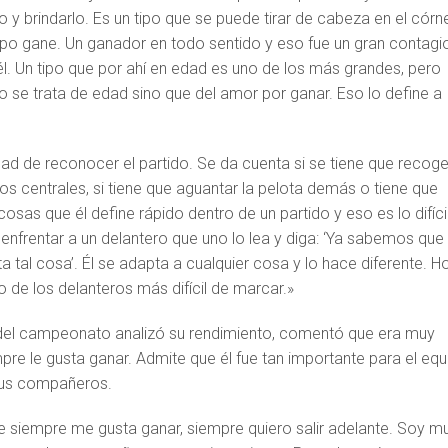
o y brindarlo. Es un tipo que se puede tirar de cabeza en el córn
uipo gane. Un ganador en todo sentido y eso fue un gran contagi
él. Un tipo que por ahí en edad es uno de los más grandes, pero
 se trata de edad sino que del amor por ganar. Eso lo define a
 de reconocer el partido. Se da cuenta si se tiene que recoger
 los centrales, si tiene que aguantar la pelota demás o tiene que
osas que él define rápido dentro de un partido y eso es lo difíci
enfrentar a un delantero que uno lo lea y diga: ‘Ya sabemos que
ta tal cosa’. Él se adapta a cualquier cosa y lo hace diferente. H
no de los delanteros más difícil de marcar.»
el campeonato analizó su rendimiento, comentó que era muy
re le gusta ganar. Admite que él fue tan importante para el equ
us compañeros.
 siempre me gusta ganar, siempre quiero salir adelante. Soy m