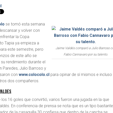
l
olo
se tomó esta semana
descansar y volver con
enfrentar la Copa
Tito Tapia ya empieza a
Jaime Valdés comparó a Julio Barroso c
para este semestre, pero
Fabio Cannavaro por su talento.
enzos de este año se
r su rendimiento durante el
 Paredes, Julio Barroso y
rsaron con
www.colocolo.cl
para opinar de sí mismos e incluso
tros dos compañeros.
VALDÉS
 los 16 goles que convirtió, varios fueron una jugada en la que
Valdés. En conferencia de prensa se nota que es un tipo bastant
rtador de la casaquilla 30 confiesa que dentro de la cancha se