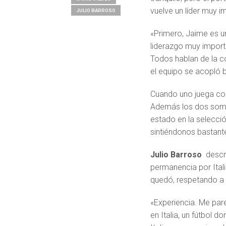
vuelve un líder muy i
JULIO BARROSO
«Primero, Jaime es un
liderazgo muy importa
Todos hablan de la co
el equipo se acopló b
Cuando uno juega con
Además los dos som
estado en la selecc
sintiéndonos bastante
Julio Barroso
descr
permanencia por Ital
quedó, respetando a
«Experiencia. Me pare
en Italia, un fútbol