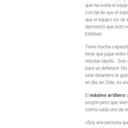
que necesita el equip
con tal de que el eq
que el equipo vio de 
demostró que esto no
Esteban.
Tiene mucha capacidad
tiene que jugar entre
rebotar rápido… Son c
para un defensor. No 
este delantero le gus
en día, en Chile, es u
El
máximo artillero
d
enojón pero que siemp
como cada uno de s
«Soy una persona que