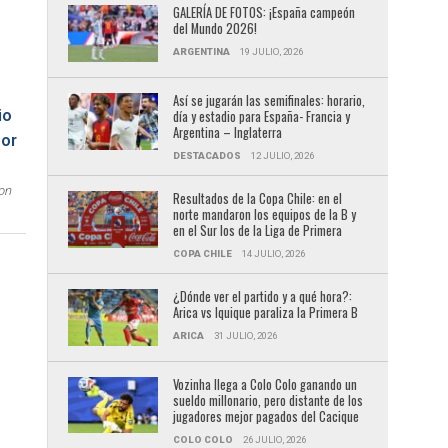
GALERÍA DE FOTOS: ¡España campeón
del Mundo 2026!
ARGENTINA
19 JULIO, 2026
Así se jugarán las semifinales: horario,
día y estadio para España- Francia y
Argentina – Inglaterra
DESTACADOS
12 JULIO, 2026
on
Resultados de la Copa Chile: en el
norte mandaron los equipos de la B y
en el Sur los de la Liga de Primera
COPA CHILE
14 JULIO, 2026
¿Dónde ver el partido y a qué hora?:
Arica vs Iquique paraliza la Primera B
ARICA
31 JULIO, 2026
Vozinha llega a Colo Colo ganando un
sueldo millonario, pero distante de los
jugadores mejor pagados del Cacique
e
COLO COLO
26 JULIO, 2026