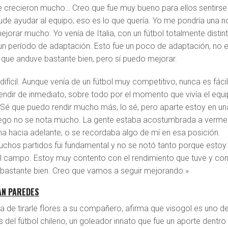
e crecieron mucho… Creo que fue muy bueno para ellos sentirse
 ayudar al equipo; eso es lo que quería. Yo me pondría una n
ejorar mucho. Yo venía de Italia, con un fútbol totalmente distin
un período de adaptación. Esto fue un poco de adaptación, no e
o que anduve bastante bien, pero sí puedo mejorar.
difícil. Aunque venía de un fútbol muy competitivo, nunca es fáci
rendir de inmediato, sobre todo por el momento que vivía el equi
Sé que puedo rendir mucho más, lo sé, pero aparte estoy en un
uego no se nota mucho. La gente estaba acostumbrada a verme
ha hacia adelante, o se recordaba algo de mí en esa posición.
chos partidos fui fundamental y no se notó tanto porque estoy
el campo. Estoy muy contento con el rendimiento que tuve y con
 bastante bien. Creo que vamos a seguir mejorando.»
AN PAREDES
a de tirarle flores a su compañero, afirma que visogol es uno d
 del fútbol chileno, un goleador innato que fue un aporte dentro