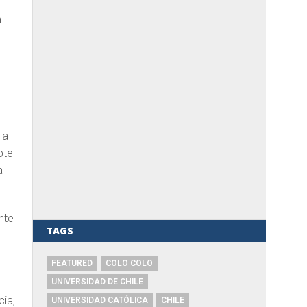
n
a
ia
pte
a
nte
TAGS
FEATURED
COLO COLO
UNIVERSIDAD DE CHILE
cia,
UNIVERSIDAD CATÓLICA
CHILE