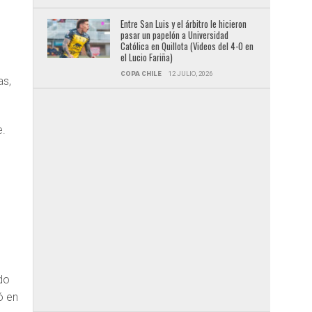
Entre San Luis y el árbitro le hicieron
pasar un papelón a Universidad
Católica en Quillota (Videos del 4-0 en
el Lucio Fariña)
COPA CHILE
12 JULIO, 2026
as,
e.
do
ó en