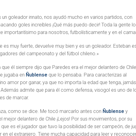
 un goleador innato, nos ayudó mucho en varios partidos, con
sacando goles increíbles ¡Qué más puedo decir! Toda la gente lo
e importantísimo para nosotros, futbolísticamente y en el camar
 es muy fuerte, devuelve muy bien y es un goleador. Esteban e
ugadores del campeonato y del fútbol chileno.»
 que él siempre dijo que Paredes era el mejor delantero de Chile
te jugaba en
Ñublense
que lo pensaba. Para caracterizas al
mino amor por ganar, ya que no importa la edad que tenga, jamás
s. Además admite que para él como defensa, visogol es uno de l
les de marcar.
raza, como se dice. Me tocó marcarlo antes con
Ñublense
y
el mejor delantero de Chile ¡Lejos! Por sus movimientos, por su
o que es el jugador que tuvo la posibilidad de ser campeón, de ju
ar en el extranjero. Tiene mucha capacidad para leer y reconocer