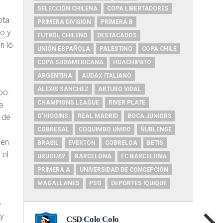
SELECCIÓN CHILENA
COPA LIBERTADORES
ota
PRIMERA DIVISIÓN
PRIMERA B
to y
FUTBOL CHILENO
DESTACADOS
n lo
UNIÓN ESPAÑOLA
PALESTINO
COPA CHILE
COPA SUDAMERICANA
HUACHIPATO
ARGENTINA
AUDAX ITALIANO
l
ALEXIS SÁNCHEZ
ARTURO VIDAL
po.
CHAMPIONS LEAGUE
RIVER PLATE
a
O'HIGGINS
REAL MADRID
BOCA JUNIORS
 de
COBRESAL
COQUIMBO UNIDO
ÑUBLENSE
 en
BRASIL
EVERTON
COBRELOA
BETIS
 el
URUGUAY
BARCELONA
FC BARCELONA
PRIMERA A
UNIVERSIDAD DE CONCEPCIÓN
MAGALLANES
PSG
DEPORTES IQUIQUE
e
 y