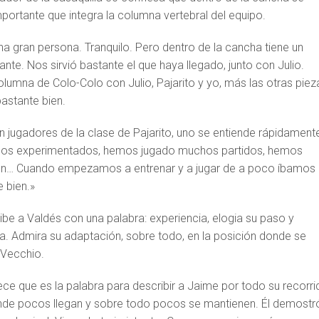
mportante que integra la columna vertebral del equipo.
a gran persona. Tranquilo. Pero dentro de la cancha tiene un
nte. Nos sirvió bastante el que haya llegado, junto con Julio.
lumna de Colo-Colo con Julio, Pajarito y yo, más las otras piez
astante bien.
 jugadores de la clase de Pajarito, uno se entiende rápidament
os experimentados, hemos jugado muchos partidos, hemos
ión… Cuando empezamos a entrenar y a jugar de a poco íbamos
 bien.»
ibe a Valdés con una palabra: experiencia, elogia su paso y
ia. Admira su adaptación, sobre todo, en la posición donde se
 Vecchio.
ce que es la palabra para describir a Jaime por todo su recorri
 donde pocos llegan y sobre todo pocos se mantienen. Él demostr