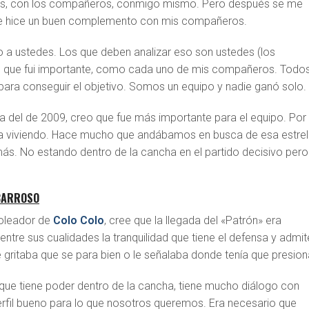
ales, con los compañeros, conmigo mismo. Pero después se me
que hice un buen complemento con mis compañeros.
o a ustedes. Los que deben analizar eso son ustedes (los
nto que fui importante, como cada uno de mis compañeros. Todo
 para conseguir el objetivo. Somos un equipo y nadie ganó solo.
ncia del de 2009, creo que fue más importante para el equipo. Por
a viviendo. Hace mucho que andábamos en busca de esa estrel
más. No estando dentro de la cancha en el partido decisivo pero
 BARROSO
goleador de
Colo Colo
, cree que la llegada del «Patrón» era
ntre sus cualidades la tranquilidad que tiene el defensa y admit
 gritaba que se para bien o le señalaba donde tenía que presion
 que tiene poder dentro de la cancha, tiene mucho diálogo con
erfil bueno para lo que nosotros queremos. Era necesario que