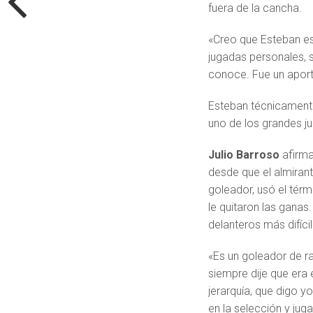
fuera de la cancha.
«Creo que Esteban es
jugadas personales, 
conoce. Fue un aport
Esteban técnicamente
uno de los grandes j
Julio Barroso
afirma
desde que el almiran
goleador, usó el tér
le quitaron las gana
delanteros más difíci
«Es un goleador de 
siempre dije que era 
jerarquía, que digo y
en la selección y jug