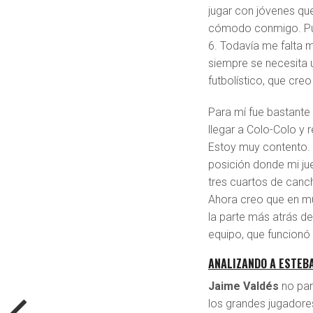
jugar con jóvenes qu
cómodo conmigo. Pude
6. Todavía me falta m
siempre se necesita 
futbolístico, que cre
Para mí fue bastante 
llegar a Colo-Colo y 
Estoy muy contento. 
posición donde mi j
tres cuartos de canc
Ahora creo que en mu
la parte más atrás d
equipo, que funcionó
ANALIZANDO A ESTEB
Jaime Valdés
no par
los grandes jugadores