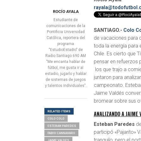
rayala@todofutbol.c
ROCÍO AYALA
Estudiante de
comunicaciones de la
SANTIAGO.-
Colo C
Pontificia Universidad
de vacaciones para 
Católica, reportera del
programa
toda la energía para 
"EstudioEstadio" de
Chile. Es cierto que 
Radio Santiago 690 AM
pensar en refuerzos 
"Me encanta hablar de
fútbol, me gusta ir al
los que trajo a comi
estadio, jugarlo y hablar
juntaron para analiza
de sistemas de juegos
campeonato. Esteban
y talentos individuales".
Jaime Valdés conve
bromear sobre sus o
RELATED ITEMS
ANALIZANDO A JAIME 
COLO COLO
Esteban Paredes
de
ESTEBAN PAREDES
participó «Pajarito» 
FABIO CANNAVARO
tranquilo, pero el po
JAIME VALDES