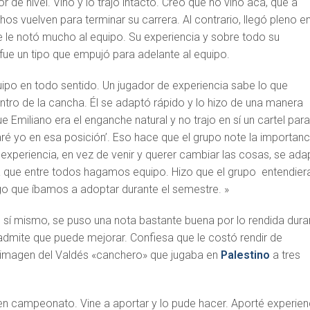
or de nivel. Vino y lo trajo intacto. Creo que no vino acá, que a
s vuelven para terminar su carrera. Al contrario, llegó pleno e
e le notó mucho al equipo. Su experiencia y sobre todo su
fue un tipo que empujó para adelante al equipo.
uipo en todo sentido. Un jugador de experiencia sabe lo que
ntro de la cancha. Él se adaptó rápido y lo hizo de una manera
e Emiliano era el enganche natural y no trajo en sí un cartel par
garé yo en esa posición’. Eso hace que el grupo note la importanc
experiencia, en vez de venir y querer cambiar las cosas, se ada
ga que entre todos hagamos equipo. Hizo que el grupo entendier
ego que íbamos a adoptar durante el semestre. »
sí mismo, se puso una nota bastante buena por lo rendida dura
admite que puede mejorar. Confiesa que le costó rendir de
a imagen del Valdés «canchero» que jugaba en
Palestino
a tres
en campeonato. Vine a aportar y lo pude hacer. Aporté experien