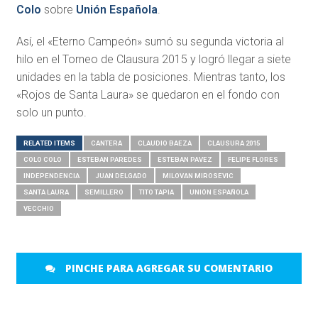
Colo
sobre
Unión Española
.
Así, el «Eterno Campeón» sumó su segunda victoria al
hilo en el Torneo de Clausura 2015 y logró llegar a siete
unidades en la tabla de posiciones. Mientras tanto, los
«Rojos de Santa Laura» se quedaron en el fondo con
solo un punto.
RELATED ITEMS
CANTERA
CLAUDIO BAEZA
CLAUSURA 2015
COLO COLO
ESTEBAN PAREDES
ESTEBAN PAVEZ
FELIPE FLORES
INDEPENDENCIA
JUAN DELGADO
MILOVAN MIROSEVIC
SANTA LAURA
SEMILLERO
TITO TAPIA
UNIÓN ESPAÑOLA
VECCHIO
PINCHE PARA AGREGAR SU COMENTARIO