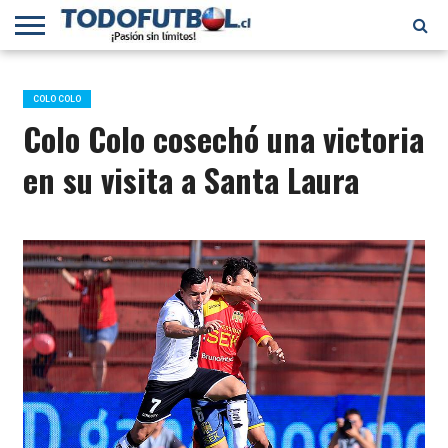
PRIMERA
DIVISIÓN
PRIMERA
SELECCIÓN
CHILENOS
FÚTBOL
B
CHILENA
EN EL
INTERNACIONAL
COLO COLO
MUNDO
Colo Colo cosechó una victoria
en su visita a Santa Laura