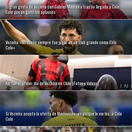
El gran gesto de Vozinha con Gabriel Maureira tras su llegada a Colo
Colo que se ganó los aplausos
Vozinha: «Mi sueño siempre fue jugar en un club grande como Colo
Colo»
Así fue el primer día de Vozinha en Chile (Fotos y Videos)
Si Vozinha acepta la oferta de Marruecos , es porque le vio las…a Colo
Colo