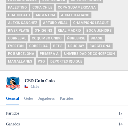
PALESTINO
COPA CHILE
COPA SUDAMERICANA
HUACHIPATO
ARGENTINA
AUDAX ITALIANO
ALEXIS SÁNCHEZ
ARTURO VIDAL
CHAMPIONS LEAGUE
RIVER PLATE
O'HIGGINS
REAL MADRID
BOCA JUNIORS
COBRESAL
COQUIMBO UNIDO
ÑUBLENSE
BRASIL
EVERTON
COBRELOA
BETIS
URUGUAY
BARCELONA
FC BARCELONA
PRIMERA A
UNIVERSIDAD DE CONCEPCIÓN
MAGALLANES
PSG
DEPORTES IQUIQUE