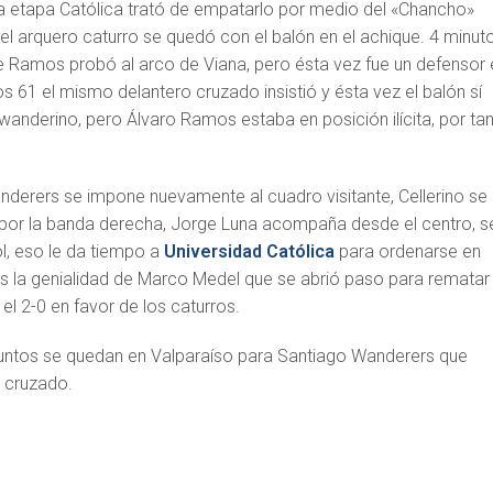
nda etapa Católica trató de empatarlo por medio del «Chancho»
l arquero caturro se quedó con el balón en el achique. 4 minut
Ramos probó al arco de Viana, pero ésta vez fue un defensor 
los 61 el mismo delantero cruzado insistió y ésta vez el balón sí
 wanderino, pero Álvaro Ramos estaba en posición ilícita, por ta
nderers se impone nuevamente al cuadro visitante, Cellerino se
 por la banda derecha, Jorge Luna acompaña desde el centro, s
l, eso le da tiempo a
Universidad Católica
para ordenarse en
s la genialidad de Marco Medel que se abrió paso para rematar
 el 2-0 en favor de los caturros.
puntos se quedan en Valparaíso para Santiago Wanderers que
o cruzado.