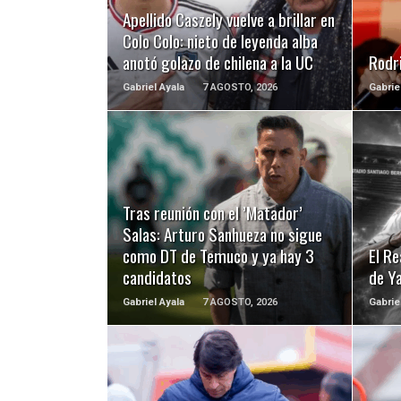
Apellido Caszely vuelve a brillar en
Colo Colo: nieto de leyenda alba
anotó golazo de chilena a la UC
Rodri
Gabriel Ayala
7 AGOSTO, 2026
Gabrie
LEER MÁS
Tras reunión con el ’Matador’
Salas: Arturo Sanhueza no sigue
como DT de Temuco y ya hay 3
El Re
candidatos
de Y
Gabriel Ayala
7 AGOSTO, 2026
Gabrie