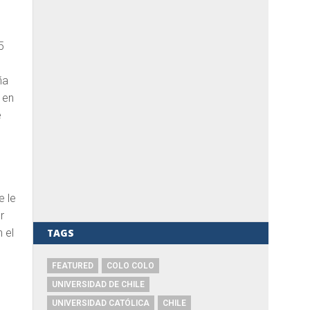
5
ña
 en
e
e le
r
TAGS
 el
FEATURED
COLO COLO
UNIVERSIDAD DE CHILE
UNIVERSIDAD CATÓLICA
CHILE