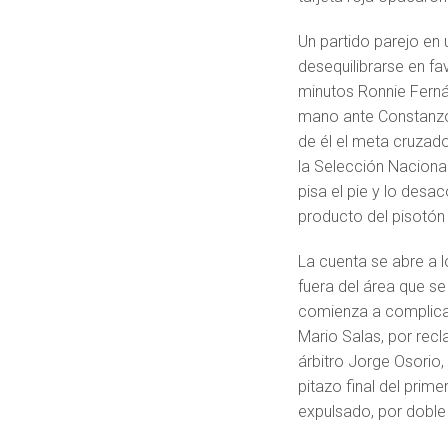
Un partido parejo en 
desequilibrarse en fa
minutos Ronnie Ferná
mano ante Constanzo, 
de él el meta cruzad
la Selección Naciona
pisa el pie y lo des
producto del pisotón 
La cuenta se abre a 
fuera del área que se
comienza a complicar
Mario Salas, por rec
árbitro Jorge Osorio,
pitazo final del prim
expulsado, por doble 