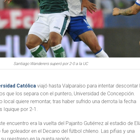
Santiago Wanderers superó por 2-0 a la UC
rsidad Católica
viajó hasta Valparaíso para intentar descontar 
os que los separa con el puntero, Universidad de Concepción.
o local quiere remontar, tras haber sufrido una derrota la fecha
 Iquique por 2-1.
e encuentro era la vuelta del Pajarito Gutiérrez al estadio de El
 fue goleador en el Decano del fútbol chileno. Las pifias y una
 su reestreno en la quinta región.