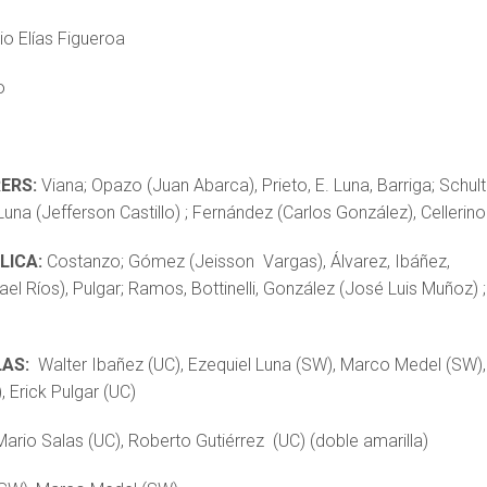
io Elías Figueroa
o
ERS:
Viana; Opazo (Juan Abarca), Prieto, E. Luna, Barriga; Schult
Luna (Jefferson Castillo) ; Fernández (Carlos González), Cellerino
LICA:
Costanzo; Gómez (Jeisson Vargas), Álvarez, Ibáñez,
el Ríos), Pulgar; Ramos, Bottinelli, González (José Luis Muñoz) ;
LAS:
Walter Ibañez (UC), Ezequiel Luna (SW), Marco Medel (SW),
 Erick Pulgar (UC)
Mario Salas (UC), Roberto Gutiérrez (UC) (doble amarilla)