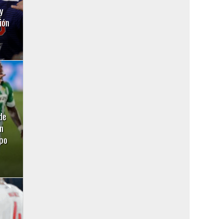
y
ión
de
n
ipo