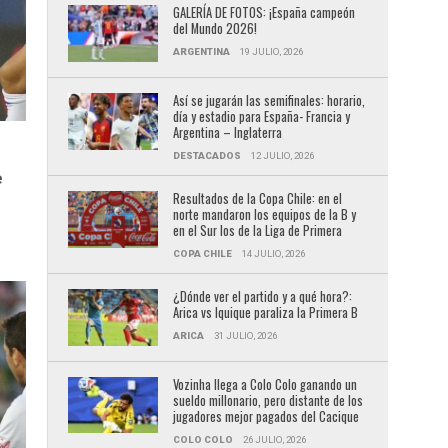
GALERÍA DE FOTOS: ¡España campeón
del Mundo 2026!
ARGENTINA
19 JULIO, 2026
Así se jugarán las semifinales: horario,
día y estadio para España- Francia y
Argentina – Inglaterra
DESTACADOS
12 JULIO, 2026
e
Resultados de la Copa Chile: en el
norte mandaron los equipos de la B y
en el Sur los de la Liga de Primera
COPA CHILE
14 JULIO, 2026
¿Dónde ver el partido y a qué hora?:
Arica vs Iquique paraliza la Primera B
ARICA
31 JULIO, 2026
Vozinha llega a Colo Colo ganando un
sueldo millonario, pero distante de los
jugadores mejor pagados del Cacique
COLO COLO
26 JULIO, 2026