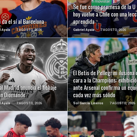
Se fue como promesa de la U 
hoy vuelve a Chile con una lecc
 da el sí al Barcelona
aprendida
l Ayala
7 AGOSTO, 2026
Gabriel Ayala
7 AGOSTO, 2026
LEER MÁS
LEER MÁS
El Betis de Pellegrini ilusiona 
cara a la Champions: exhibició
al Madrid anuncia el fichaje
ante Arsenal confirma un equ
an Diomande
cada vez más sólido
l Ayala
7 AGOSTO, 2026
Sol Garcia Lineros
7 AGOSTO, 2026