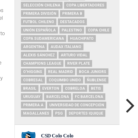
SELECCIÓN CHILENA
COPA LIBERTADORES
os
PRIMERA DIVISIÓN
PRIMERA B
el
FUTBOL CHILENO
DESTACADOS
UNIÓN ESPAÑOLA
PALESTINO
COPA CHILE
nto
COPA SUDAMERICANA
HUACHIPATO
ARGENTINA
AUDAX ITALIANO
ALEXIS SÁNCHEZ
ARTURO VIDAL
e
CHAMPIONS LEAGUE
RIVER PLATE
O'HIGGINS
REAL MADRID
BOCA JUNIORS
 y
COBRESAL
COQUIMBO UNIDO
ÑUBLENSE
BRASIL
EVERTON
COBRELOA
BETIS
URUGUAY
BARCELONA
FC BARCELONA
PRIMERA A
UNIVERSIDAD DE CONCEPCIÓN
MAGALLANES
PSG
DEPORTES IQUIQUE