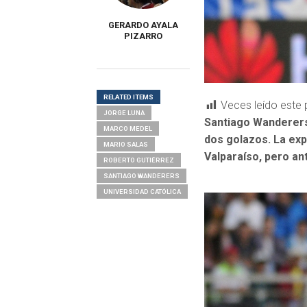
GERARDO AYALA
PIZARRO
RELATED ITEMS
Veces leído este 
JORGE LUNA
Santiago Wanderers 
MARCO MEDEL
dos golazos. La exp
MARIO SALAS
Valparaíso, pero an
ROBERTO GUTIÉRREZ
SANTIAGO WANDERERS
UNIVERSIDAD CATÓLICA