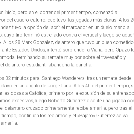
un inicio, pero en el correr del primer tiempo, comenzó a
vor del cuadro caturro, que tuvo las jugadas más claras. A los 2
ndez tuvo la opción de abrir el marcador en un duelo mano a
cuyo tiro terminó estrellado contra el vertical y luego se adue
o. A los 28 Mark González, delantero que tuvo un buen cometido
l ante Estados Unidos, intentó sorprender a Viana, pero Opazo l
acomoda, terminando su remate muy por sobre el travesaño y
el delantero estudiantil abandona la cancha.
los 32 minutos para Santiago Wanderers, tras un remate desde
 clavó en un ángulo de Jorge Luna. A los 40 del primer tiempo, s
 las cosas a Católica, primero por la expulsión de su entrenado
lamos excesivos, luego Roberto Gutiérrez discute una jugada con
 el delantero cruzado primeramente recibe amarilla, pero tras el
er tiempo, continúan los reclamos y el «Pájaro» Gutiérrez se va
amarilla.