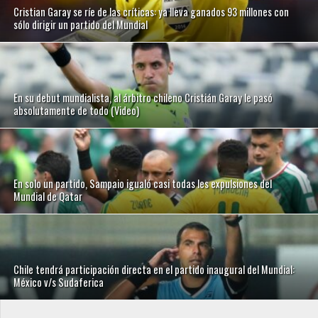
Cristian Garay se ríe de las críticas: ya lleva ganados 93 millones con
sólo dirigir un partido del Mundial
En su debut mundialista, al árbitro chileno Cristián Garay le pasó
absolutamente de todo (Video)
En solo un partido, Sampaio igualó casi todas les expulsiones del
Mundial de Qatar
Chile tendrá participación directa en el partido inaugural del Mundial:
México v/s Sudaferica