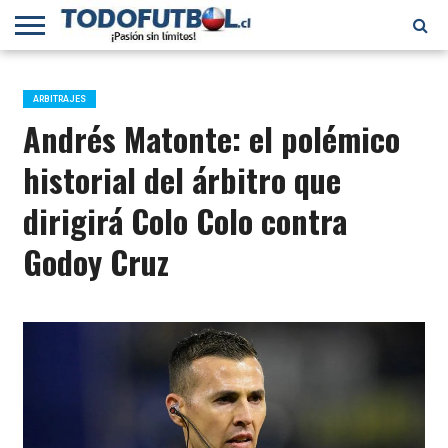
PRIMERA
DIVISIÓN
PRIMERA
SELECCIÓN
CHILENOS
FÚTBOL
B
CHILENA
EN EL
INTERNACIONAL
ARBITRAJES
MUNDO
Andrés Matonte: el polémico
historial del árbitro que
dirigirá Colo Colo contra
Godoy Cruz