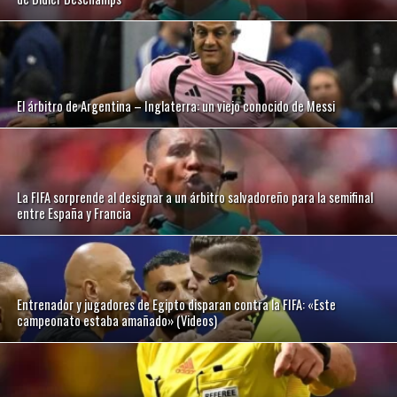
El árbitro de Argentina – Inglaterra: un viejo conocido de Messi
La FIFA sorprende al designar a un árbitro salvadoreño para la semifinal
entre España y Francia
Entrenador y jugadores de Egipto disparan contra la FIFA: «Este
campeonato estaba amañado» (Videos)