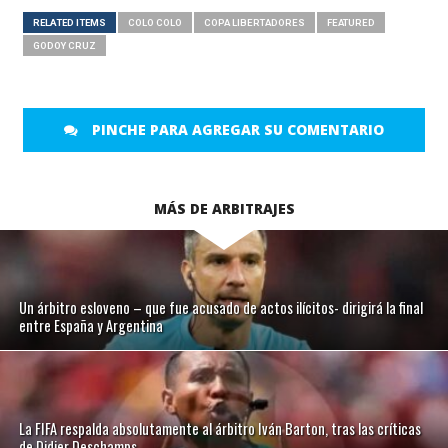
RELATED ITEMS
COLO COLO
COPA LIBERTADORES
FEATURED
GODOY CRUZ
PINCHE PARA AGREGAR SU COMENTARIO
MÁS DE ARBITRAJES
Un árbitro esloveno – que fue acusado de actos ilícitos- dirigirá la final
entre España y Argentina
La FIFA respalda absolutamente al árbitro Iván Barton, tras las críticas
de Didier Deschamps