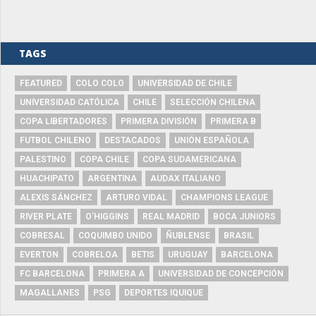
TAGS
FEATURED
COLO COLO
UNIVERSIDAD DE CHILE
UNIVERSIDAD CATÓLICA
CHILE
SELECCIÓN CHILENA
COPA LIBERTADORES
PRIMERA DIVISIÓN
PRIMERA B
FUTBOL CHILENO
DESTACADOS
UNIÓN ESPAÑOLA
PALESTINO
COPA CHILE
COPA SUDAMERICANA
HUACHIPATO
ARGENTINA
AUDAX ITALIANO
ALEXIS SÁNCHEZ
ARTURO VIDAL
CHAMPIONS LEAGUE
RIVER PLATE
O'HIGGINS
REAL MADRID
BOCA JUNIORS
COBRESAL
COQUIMBO UNIDO
ÑUBLENSE
BRASIL
EVERTON
COBRELOA
BETIS
URUGUAY
BARCELONA
FC BARCELONA
PRIMERA A
UNIVERSIDAD DE CONCEPCIÓN
MAGALLANES
PSG
DEPORTES IQUIQUE