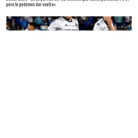
pero lo podemos dar vuelta»
COLO COLO
Triunfazo de Colo Colo ante Godoy Cruz en Mendoza (Gol en video acá)