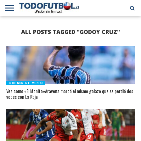
PRIMERA
DIVISIÓN
PRIMERA
SELECCIÓN
CHILENOS
FÚTBOL
ALL POSTS TAGGED "GODOY CRUZ"
B
CHILENA
EN EL
INTERNACIONAL
MUNDO
CHILENOS EN EL MUNDO
Vea como «El Monito»Aravena marcó el mismo golazo que se perdió dos
veces con La Roja