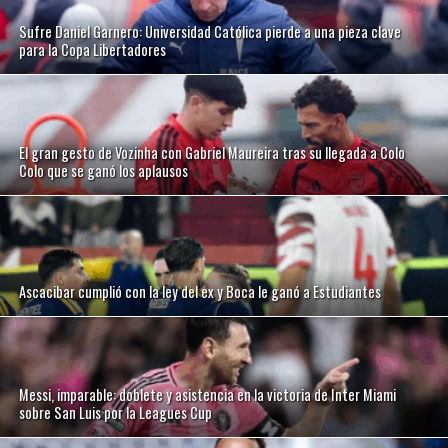
Sufre Daniel Garnero: Universidad Católica pierde a una pieza clave
para la Copa Libertadores
El gran gesto de Vozinha con Gabriel Maureira tras su llegada a Colo
Colo que se ganó los aplausos
Ascacibar cumplió con la ley del ex y Boca le ganó a Estudiantes
Messi, imparable: doblete y asistencia en la victoria de Inter Miami
sobre San Luis por la Leagues Cup