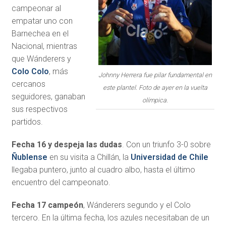
campeonar al
empatar uno con
Barnechea en el
Nacional, mientras
que Wánderers y
Colo Colo
, más
Johnny Herrera fue pilar fundamental en
cercanos
este plantel. Foto de ayer en la vuelta
seguidores, ganaban
olímpica.
sus respectivos
partidos.
Fecha 16 y despeja las dudas
. Con un triunfo 3-0 sobre
Ñublense
en su visita a Chillán, la
Universidad de Chile
llegaba puntero, junto al cuadro albo, hasta el último
encuentro del campeonato.
Fecha 17 campeón
, Wánderers segundo y el Colo
tercero. En la última fecha, los azules necesitaban de un