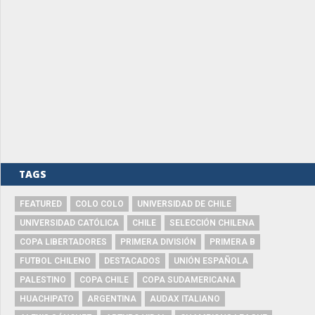
TAGS
FEATURED
COLO COLO
UNIVERSIDAD DE CHILE
UNIVERSIDAD CATÓLICA
CHILE
SELECCIÓN CHILENA
COPA LIBERTADORES
PRIMERA DIVISIÓN
PRIMERA B
FUTBOL CHILENO
DESTACADOS
UNIÓN ESPAÑOLA
PALESTINO
COPA CHILE
COPA SUDAMERICANA
HUACHIPATO
ARGENTINA
AUDAX ITALIANO