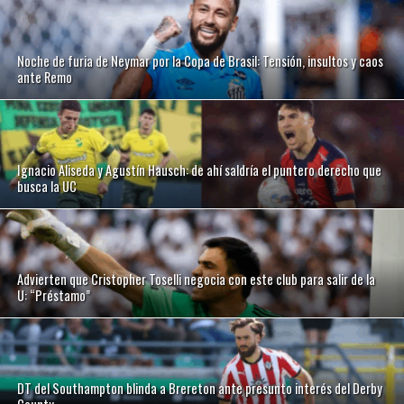
Noche de furia de Neymar por la Copa de Brasil: Tensión, insultos y caos
ante Remo
Ignacio Aliseda y Agustín Hausch: de ahí saldría el puntero derecho que
busca la UC
Advierten que Cristopher Toselli negocia con este club para salir de la
U: “Préstamo”
DT del Southampton blinda a Brereton ante presunto interés del Derby