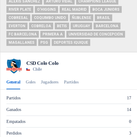
ALEXIS SÁNCHEZ
ARTURO VIDAL
CHAMPIONS LEAGUE
RIVER PLATE
O'HIGGINS
REAL MADRID
BOCA JUNIORS
COBRESAL
COQUIMBO UNIDO
ÑUBLENSE
BRASIL
EVERTON
COBRELOA
BETIS
URUGUAY
BARCELONA
FC BARCELONA
PRIMERA A
UNIVERSIDAD DE CONCEPCIÓN
MAGALLANES
PSG
DEPORTES IQUIQUE