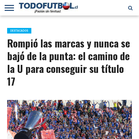
PRIMERA
DIVISIÓN
PRIMERA
SELECCIÓN
CHILENOS
FÚTBOL
B
CHILENA
EN EL
INTERNACIONAL
DESTACADOS
MUNDO
Rompió las marcas y nunca se
bajó de la punta: el camino de
la U para conseguir su título
17