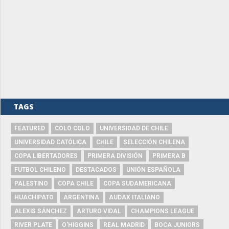
TAGS
FEATURED
COLO COLO
UNIVERSIDAD DE CHILE
UNIVERSIDAD CATÓLICA
CHILE
SELECCIÓN CHILENA
COPA LIBERTADORES
PRIMERA DIVISIÓN
PRIMERA B
FUTBOL CHILENO
DESTACADOS
UNIÓN ESPAÑOLA
PALESTINO
COPA CHILE
COPA SUDAMERICANA
HUACHIPATO
ARGENTINA
AUDAX ITALIANO
ALEXIS SÁNCHEZ
ARTURO VIDAL
CHAMPIONS LEAGUE
RIVER PLATE
O'HIGGINS
REAL MADRID
BOCA JUNIORS