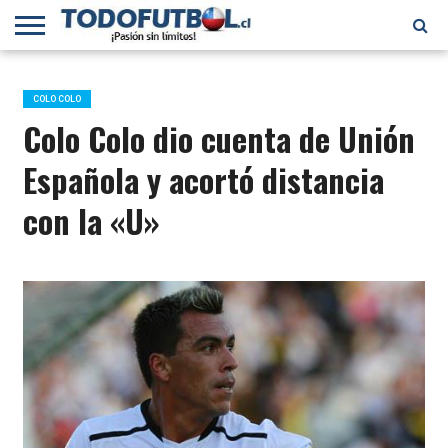
PRIMERA
DIVISIÓN
PRIMERA
SELECCIÓN
CHILENOS
FÚTBOL
B
CHILENA
EN EL
INTERNACIONAL
COLO COLO
MUNDO
Colo Colo dio cuenta de Unión
Española y acortó distancia
con la «U»