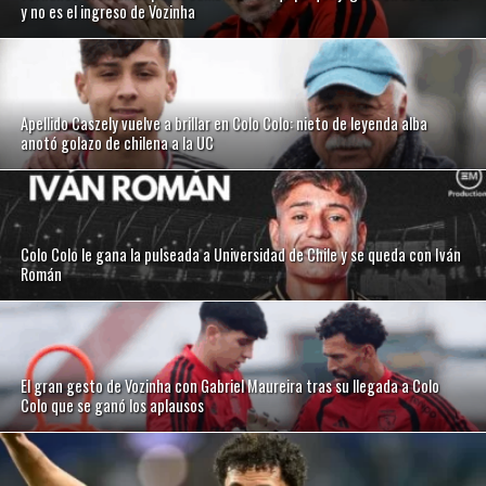
y no es el ingreso de Vozinha
Apellido Caszely vuelve a brillar en Colo Colo: nieto de leyenda alba
anotó golazo de chilena a la UC
Colo Colo le gana la pulseada a Universidad de Chile y se queda con Iván
Román
El gran gesto de Vozinha con Gabriel Maureira tras su llegada a Colo
Colo que se ganó los aplausos