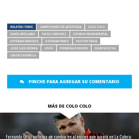
RELATED ITEMS
CAMPEONATO DE APERTURA
COLO COLO
DAVID ARELLANO
DIEGO SÁNCHEZ
ESTADIO MONUMENTAL
ESTEBAN PAREDES
ESTEBAN PAVEZ
HECTOR TAPIA
JOSÉ LUIS SIERRA
LÍDER
PRIMERA DIVISIÓN
QUINTA FECHA
UNIÓN ESPAÑOLA
PINCHE PARA AGREGAR SU COMENTARIO
MÁS DE COLO COLO
Fernando Ortiz anticipa un cambio en el equipo que jugará en La Calera: