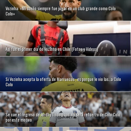
Vozinha: «Mi sueño siempre fue jugar en un club grande como Colo
Colo»
Así fue el primer día de Vozinha en Chile (Fotos y Videos)
Si Vozinha acepta la oferta de Marruecos , es porque le vio las…a Colo
Colo
Se cae el regreso de Jordhy Thompson: no será refuerzo de Colo Colo
por este motivo