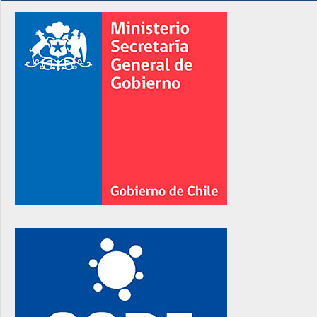
rno
rno