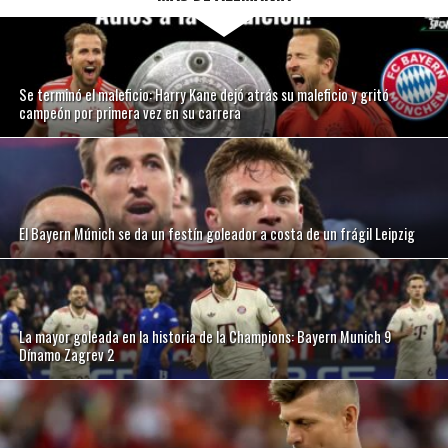
Se terminó el maleficio: Harry Kane dejó atrás su maleficio y gritó
campeón por primera vez en su carrera
El Bayern Múnich se da un festín goleador a costa de un frágil Leipzig
La mayor goleada en la historia de la Champions: Bayern Munich 9
Dínamo Zagrev 2