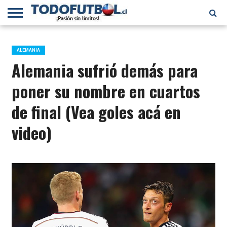
PRIMERA
DIVISIÓN
PRIMERA
SELECCIÓN
CHILENOS
FÚTBOL
B
CHILENA
EN EL
INTERNACIONAL
ALEMANIA
MUNDO
Alemania sufrió demás para
poner su nombre en cuartos
de final (Vea goles acá en
video)