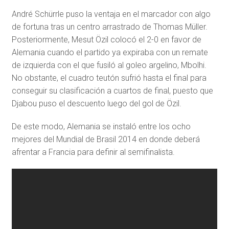
André Schürrle puso la ventaja en el marcador con algo
de fortuna tras un centro arrastrado de Thomas Müller.
Posteriormente, Mesut Özil colocó el 2-0 en favor de
Alemania cuando el partido ya expiraba con un remate
de izquierda con el que fusiló al goleo argelino, Mbolhi.
No obstante, el cuadro teutón sufrió hasta el final para
conseguir su clasificación a cuartos de final, puesto que
Djabou puso el descuento luego del gol de Özil.
De este modo, Alemania se instaló entre los ocho
mejores del Mundial de Brasil 2014 en donde deberá
afrentar a Francia para definir al semifinalista.