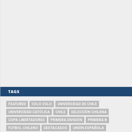
TAGS
FEATURED
COLO COLO
UNIVERSIDAD DE CHILE
UNIVERSIDAD CATÓLICA
CHILE
SELECCIÓN CHILENA
COPA LIBERTADORES
PRIMERA DIVISIÓN
PRIMERA B
FUTBOL CHILENO
DESTACADOS
UNIÓN ESPAÑOLA