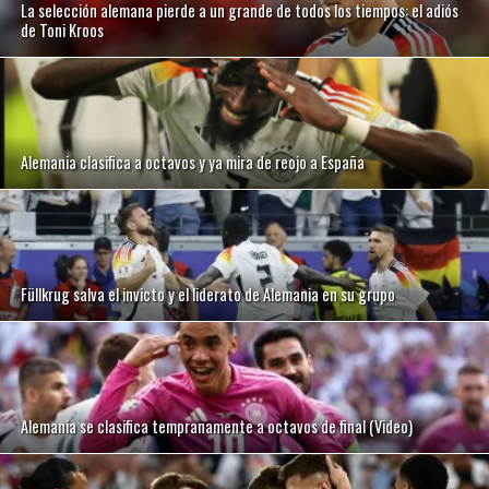
La selección alemana pierde a un grande de todos los tiempos: el adiós
de Toni Kroos
Alemania clasifica a octavos y ya mira de reojo a España
Füllkrug salva el invicto y el liderato de Alemania en su grupo
Alemania se clasifica tempranamente a octavos de final (Video)