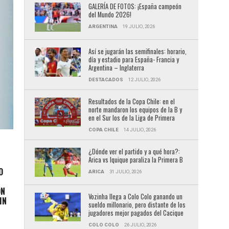
GALERÍA DE FOTOS: ¡España campeón
del Mundo 2026!
ARGENTINA
19 JULIO, 2026
Así se jugarán las semifinales: horario,
día y estadio para España- Francia y
Argentina – Inglaterra
DESTACADOS
12 JULIO, 2026
Resultados de la Copa Chile: en el
norte mandaron los equipos de la B y
en el Sur los de la Liga de Primera
COPA CHILE
14 JULIO, 2026
¿Dónde ver el partido y a qué hora?:
Arica vs Iquique paraliza la Primera B
O
ARICA
31 JULIO, 2026
ÓN
Vozinha llega a Colo Colo ganando un
IN
sueldo millonario, pero distante de los
jugadores mejor pagados del Cacique
COLO COLO
26 JULIO, 2026