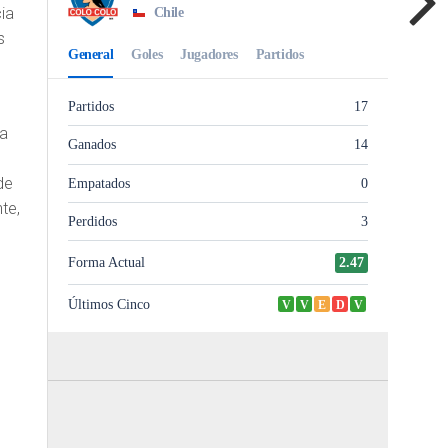
cia
s
ia
de
te,