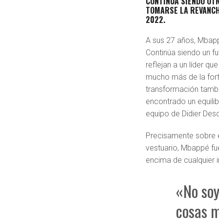
CONTINÚA SIENDO OTR
TOMARSE LA REVANCHA
2022.
A sus 27 años, Mbap
Continúa siendo un fu
reflejan a un líder q
mucho más de la forta
transformación tambi
encontrado un equilib
equipo de Didier Des
Precisamente sobre e
vestuario, Mbappé fu
encima de cualquier i
«No soy
cosas m