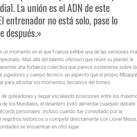
ial. La unión es el ADN de este
El entrenador no está solo, pase lo
e después.»
en un momento en el que Francia exhibe una de las versiones m
eonato. Más allá del talento ofensivo que reúne su plantel, la
ransmite una fortaleza colectiva que parece sostenerse sobre la
e jugadores y cuerpo técnico, un aspecto que el propio Mbapp
l para afrontar los momentos decisivos del torneo.
bla de goleadores y seguir escalando posiciones entre los máxim
ria de los Mundiales, el delantero evitó alimentar cualquier debate
récords personales. Incluso cuando fue consultado por la
r registros históricos o competir directamente con Lionel Messi,
ioridades se encuentran en otro lugar.