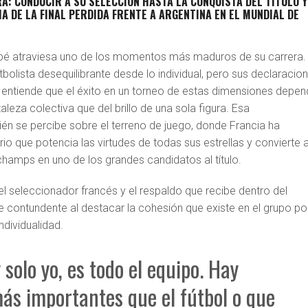
A: CONDUCIR A SU SELECCIÓN HASTA LA CONQUISTA DEL TÍTULO Y
 DE LA FINAL PERDIDA FRENTE A ARGENTINA EN EL MUNDIAL DE
pé atraviesa uno de los momentos más maduros de su carrera.
tbolista desequilibrante desde lo individual, pero sus declaracio
ue entiende que el éxito en un torneo de estas dimensiones depe
leza colectiva que del brillo de una sola figura. Esa
én se percibe sobre el terreno de juego, donde Francia ha
rio que potencia las virtudes de todas sus estrellas y convierte a
champs en uno de los grandes candidatos al título.
l seleccionador francés y el respaldo que recibe dentro del
e contundente al destacar la cohesión que existe en el grupo po
ndividualidad.
 solo yo, es todo el equipo. Hay
ás importantes que el fútbol o que