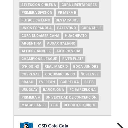
SELECCIÓN CHILENA
COPA LIBERTADORES
PRIMERA DIVISIÓN
PRIMERA B
FUTBOL CHILENO
DESTACADOS
UNIÓN ESPAÑOLA
PALESTINO
COPA CHILE
COPA SUDAMERICANA
HUACHIPATO
ARGENTINA
AUDAX ITALIANO
ALEXIS SÁNCHEZ
ARTURO VIDAL
CHAMPIONS LEAGUE
RIVER PLATE
O'HIGGINS
REAL MADRID
BOCA JUNIORS
COBRESAL
COQUIMBO UNIDO
ÑUBLENSE
BRASIL
EVERTON
COBRELOA
BETIS
URUGUAY
BARCELONA
FC BARCELONA
PRIMERA A
UNIVERSIDAD DE CONCEPCIÓN
MAGALLANES
PSG
DEPORTES IQUIQUE