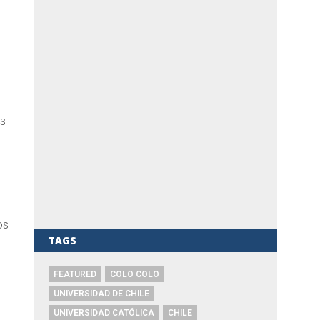
ás
é
os
TAGS
FEATURED
COLO COLO
UNIVERSIDAD DE CHILE
UNIVERSIDAD CATÓLICA
CHILE