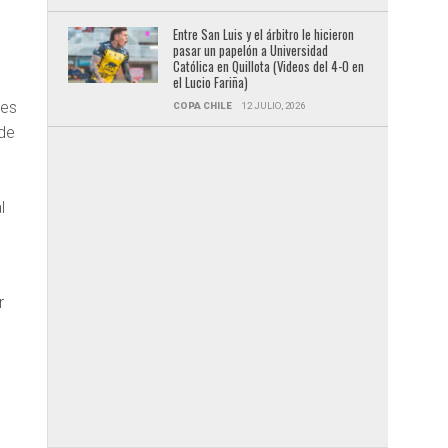
Entre San Luis y el árbitro le hicieron
pasar un papelón a Universidad
Católica en Quillota (Videos del 4-0 en
el Lucio Fariña)
nes
COPA CHILE
12 JULIO, 2026
nde
l
r