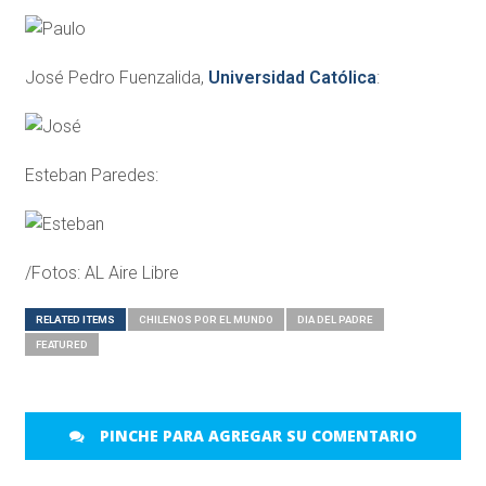
José Pedro Fuenzalida,
Universidad Católica
:
Esteban Paredes:
/Fotos: AL Aire Libre
RELATED ITEMS
CHILENOS POR EL MUNDO
DIA DEL PADRE
FEATURED
PINCHE PARA AGREGAR SU COMENTARIO