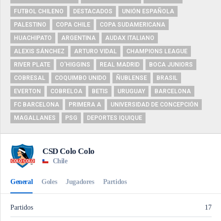
FUTBOL CHILENO
DESTACADOS
UNIÓN ESPAÑOLA
PALESTINO
COPA CHILE
COPA SUDAMERICANA
HUACHIPATO
ARGENTINA
AUDAX ITALIANO
ALEXIS SÁNCHEZ
ARTURO VIDAL
CHAMPIONS LEAGUE
RIVER PLATE
O'HIGGINS
REAL MADRID
BOCA JUNIORS
COBRESAL
COQUIMBO UNIDO
ÑUBLENSE
BRASIL
EVERTON
COBRELOA
BETIS
URUGUAY
BARCELONA
FC BARCELONA
PRIMERA A
UNIVERSIDAD DE CONCEPCIÓN
MAGALLANES
PSG
DEPORTES IQUIQUE