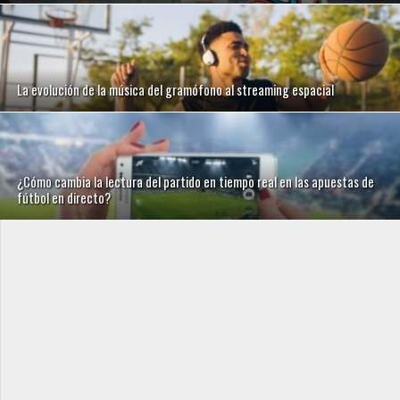
La evolución de la música del gramófono al streaming espacial
¿Cómo cambia la lectura del partido en tiempo real en las apuestas de
fútbol en directo?