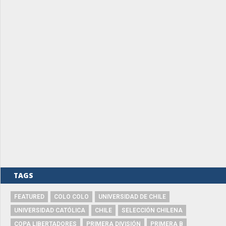
TAGS
FEATURED
COLO COLO
UNIVERSIDAD DE CHILE
UNIVERSIDAD CATÓLICA
CHILE
SELECCIÓN CHILENA
COPA LIBERTADORES
PRIMERA DIVISIÓN
PRIMERA B