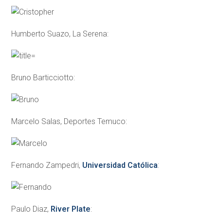
Humberto Suazo, La Serena:
Bruno Barticciotto:
Marcelo Salas, Deportes Temuco:
Fernando Zampedri,
Universidad Católica
:
Paulo Diaz,
River Plate
: