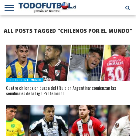
PRIMERA
DIVISIÓN
PRIMERA
SELECCIÓN
CHILENOS
FÚTBOL
ALL POSTS TAGGED "CHILENOS POR EL MUNDO"
B
CHILENA
EN EL
INTERNACIONAL
MUNDO
CHILENOS EN EL MUNDO
Cuatro chilenos en busca del título en Argentina: comienzan las
semifinales de la Liga Profesional