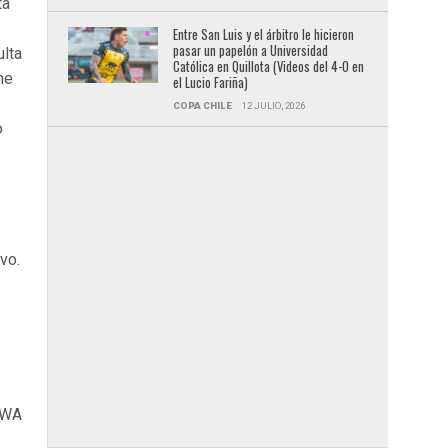
ta
Entre San Luis y el árbitro le hicieron
pasar un papelón a Universidad
ulta
Católica en Quillota (Videos del 4-0 en
ne
el Lucio Fariña)
COPA CHILE
12 JULIO, 2026
o
vo.
 PWA