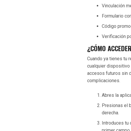
Vinculación m
Formulario co
Código promoci
Verificación 
¿CÓMO ACCEDER
Cuando ya tienes tu 
cualquier dispositivo
accesos futuros sin 
complicaciones.
Abres la aplica
Presionas el b
derecha.
Introduces tu 
primer campo.