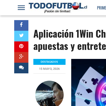
PRIME
Aplicación 1Win Ch
apuestas y entret
DESTACADOS
15 MAYO, 2026