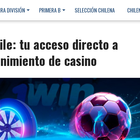
RA DIVISIÓN
PRIMERA B
SELECCIÓN CHILENA
CHILE
ile: tu acceso directo a
enimiento de casino