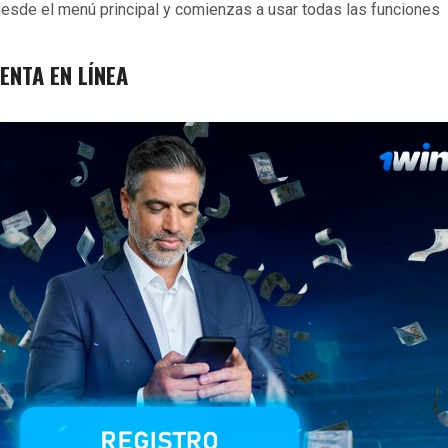
desde el menú principal y comienzas a usar todas las funciones
ENTA EN LÍNEA