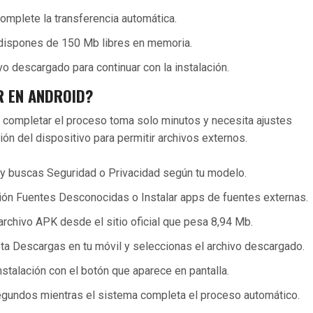
omplete la transferencia automática.
 dispones de 150 Mb libres en memoria.
vo descargado para continuar con la instalación.
R EN ANDROID?
, completar el proceso toma solo minutos y necesita ajustes
ión del dispositivo para permitir archivos externos.
 y buscas Seguridad o Privacidad según tu modelo.
ción Fuentes Desconocidas o Instalar apps de fuentes externas.
rchivo APK desde el sitio oficial que pesa 8,94 Mb.
eta Descargas en tu móvil y seleccionas el archivo descargado.
nstalación con el botón que aparece en pantalla.
gundos mientras el sistema completa el proceso automático.