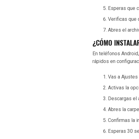
Esperas que c
Verificas que
Abres el archi
¿CÓMO INSTALA
En teléfonos Android
rápidos en configurac
Vas a Ajustes
Activas la op
Descargas el a
Abres la carp
Confirmas la i
Esperas 30 se