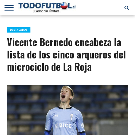
PRIMERA
DIVISIÓN
PRIMERA
SELECCIÓN
CHILENOS
FÚTBOL
B
CHILENA
EN EL
INTERNACIONAL
DESTACADOS
MUNDO
Vicente Bernedo encabeza la
lista de los cinco arqueros del
microciclo de La Roja