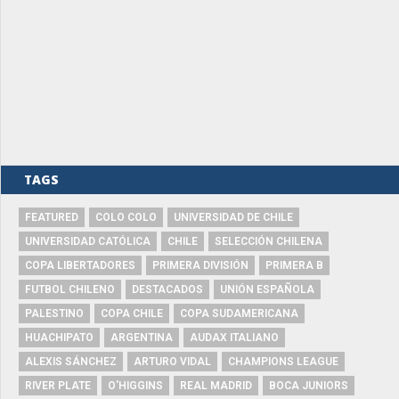
TAGS
FEATURED
COLO COLO
UNIVERSIDAD DE CHILE
UNIVERSIDAD CATÓLICA
CHILE
SELECCIÓN CHILENA
COPA LIBERTADORES
PRIMERA DIVISIÓN
PRIMERA B
FUTBOL CHILENO
DESTACADOS
UNIÓN ESPAÑOLA
PALESTINO
COPA CHILE
COPA SUDAMERICANA
HUACHIPATO
ARGENTINA
AUDAX ITALIANO
ALEXIS SÁNCHEZ
ARTURO VIDAL
CHAMPIONS LEAGUE
RIVER PLATE
O'HIGGINS
REAL MADRID
BOCA JUNIORS