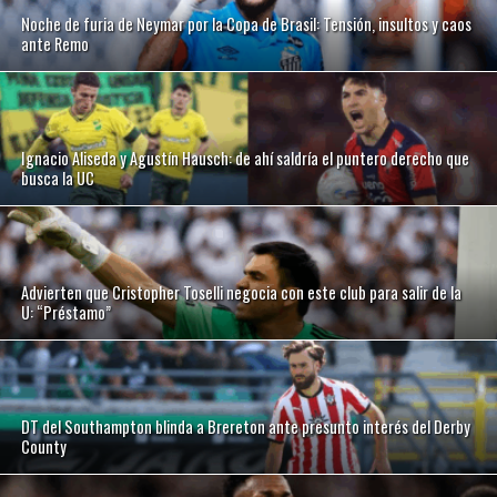
Noche de furia de Neymar por la Copa de Brasil: Tensión, insultos y caos
ante Remo
Ignacio Aliseda y Agustín Hausch: de ahí saldría el puntero derecho que
busca la UC
Advierten que Cristopher Toselli negocia con este club para salir de la
U: “Préstamo”
DT del Southampton blinda a Brereton ante presunto interés del Derby
County