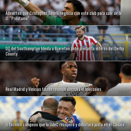
Advierten que Cristopher Toselli negocia con este club para salir de la
U: “Préstamo”
DT del Southampton blinda a Brereton ante presunto interés del Derby
County
Real Madrid y Vinícius tienen reunión decisiva el miércoles
El técnico campeón que la UdeC recuperó y debutará justo en el Clásico