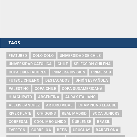
TAGS
FEATURED
COLO COLO
UNIVERSIDAD DE CHILE
UNIVERSIDAD CATÓLICA
CHILE
SELECCIÓN CHILENA
COPA LIBERTADORES
PRIMERA DIVISIÓN
PRIMERA B
FUTBOL CHILENO
DESTACADOS
UNIÓN ESPAÑOLA
PALESTINO
COPA CHILE
COPA SUDAMERICANA
HUACHIPATO
ARGENTINA
AUDAX ITALIANO
ALEXIS SÁNCHEZ
ARTURO VIDAL
CHAMPIONS LEAGUE
RIVER PLATE
O'HIGGINS
REAL MADRID
BOCA JUNIORS
COBRESAL
COQUIMBO UNIDO
ÑUBLENSE
BRASIL
EVERTON
COBRELOA
BETIS
URUGUAY
BARCELONA