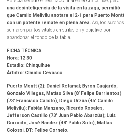
Parecía sellado el resultado final en el Chinquihue, pero
una desinteligencia de la visita en la zaga, permitió
que Camilo Melivilu anotara el 2-1 para Puerto Montt
con un potente remate en plena área.
Así, los sureños
sumaron puntos vitales en su ilusión y objetivo por
abandonar el fondo de la tabla.
FICHA TÉCNICA
Hora: 12:30
Estadio: Chinquihue
Árbitro: Claudio Cevasco
Puerto Montt (2): Daniel Retamal; Byron Guajardo,
Gonzalo Villegas, Matías Silva (8’ Felipe Barrientos)
(73’ Francisco Calisto), Diego Urzúa (45’ Camilo
Melivilu); Fabián Manzano, Ricardo Rosales,
Jefferson Castillo (73’ Juan Pablo Abarzúa); Luis
Gorocito, José Bandez (48’ Pablo Soto), Matías
Colossi. DT: Felipe Cornejo.