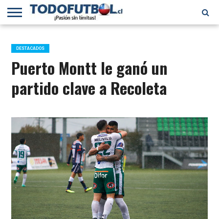
PRIMERA
DIVISIÓN
PRIMERA
SELECCIÓN
CHILENOS
FÚTBOL
B
CHILENA
EN EL
INTERNACIONAL
DESTACADOS
MUNDO
Puerto Montt le ganó un
partido clave a Recoleta