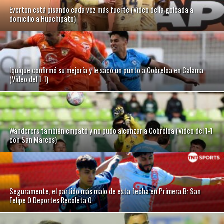
Everton está pisando cada vez más fuerte (Video de la goleada a
domicilio a Huachipato)
Iquique confirmó su mejoría y le sacó un punto a Cobreloa en Calama
(Video del 1-1)
Wanderers también empató y no pudo alcanzar a Cobreloa (Video del 1-1
con San Marcos)
Seguramente, el partido más malo de esta fecha en Primera B: San
Felipe 0 Deportes Recoleta 0