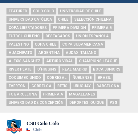
FEATURED
COLO COLO
UNIVERSIDAD DE CHILE
UNIVERSIDAD CATÓLICA
CHILE
SELECCIÓN CHILENA
COPA LIBERTADORES
PRIMERA DIVISIÓN
PRIMERA B
FUTBOL CHILENO
DESTACADOS
UNIÓN ESPAÑOLA
PALESTINO
COPA CHILE
COPA SUDAMERICANA
HUACHIPATO
ARGENTINA
AUDAX ITALIANO
ALEXIS SÁNCHEZ
ARTURO VIDAL
CHAMPIONS LEAGUE
RIVER PLATE
O'HIGGINS
REAL MADRID
BOCA JUNIORS
COQUIMBO UNIDO
COBRESAL
ÑUBLENSE
BRASIL
EVERTON
COBRELOA
BETIS
URUGUAY
BARCELONA
FC BARCELONA
PRIMERA A
MAGALLANES
UNIVERSIDAD DE CONCEPCIÓN
DEPORTES IQUIQUE
PSG